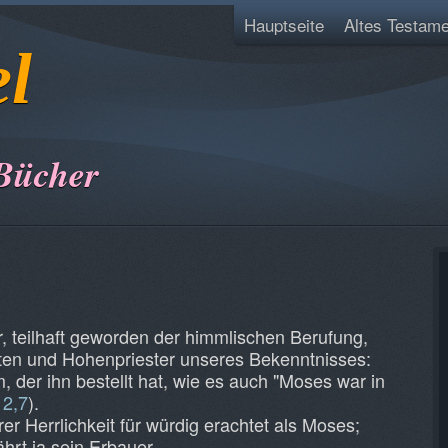
Hauptseite
Altes Testame
el
Bücher
, teilhaft geworden der himmlischen Berufung,
ten und Hohenpriester unseres Bekenntnisses:
, der ihn bestellt hat, wie es auch "Moses war in
2,7
).
r Herrlichkeit für würdig erachtet als Moses;
hrt ja sein Erbauer.