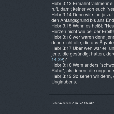
Hebr 3:13 Ermahnt vielmehr e
ruft, damit keiner von euch "v
Hebr 3:14 Denn wir sind ja zur
den Anfangsgrund bis ans End
Hebr 3:15 Wenn es heißt: "Heut
Herzen nicht wie bei der Erbitt
Hebr 3:16 wer waren denn jene,
denn nicht alle, die aus Ägyp
Hebr 3:17 Über wen war er "unw
jene, die gesündigt hatten, de
14,29
)?
Hebr 3:18 Wem anders "schwor" 
Ruhe", als denen, die ungeho
Hebr 3:19 So sehen wir denn, 
Unglaubens.
Seiten-Aufrufe in ZDW
48 754 072