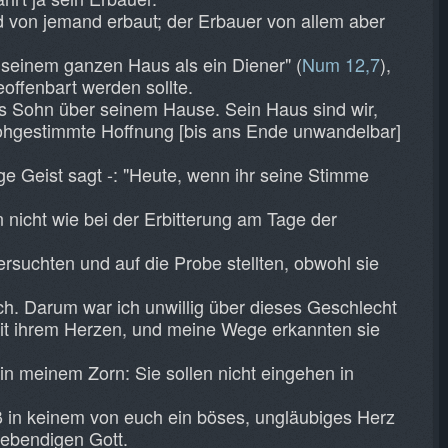
 von jemand erbaut; der Erbauer von allem aber
 seinem ganzen Haus als ein Diener" (
Num 12,7
),
ffenbart werden sollte.
als Sohn über seinem Hause. Sein Haus sind wir,
rohgestimmte Hoffnung [bis ans Ende unwandelbar]
ge Geist sagt -: "Heute, wenn ihr seine Stimme
 nicht wie bei der Erbitterung am Tage der
rsuchten und auf die Probe stellten, obwohl sie
ch. Darum war ich unwillig über dieses Geschlecht
 mit ihrem Herzen, und meine Wege erkannten sie
in meinem Zorn: Sie sollen nicht eingehen in
ß in keinem von euch ein böses, ungläubiges Herz
lebendigen Gott.