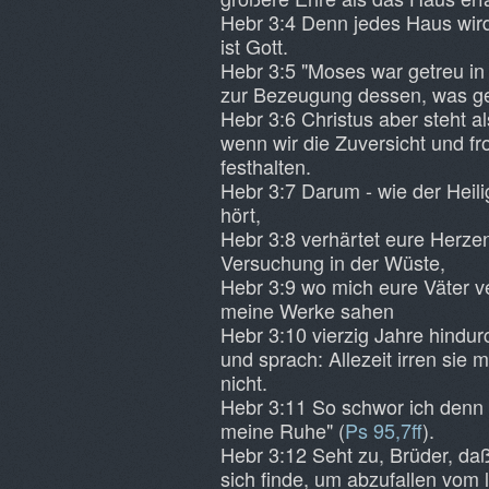
Hebr 3:4 Denn jedes Haus wird
ist Gott.
Hebr 3:5 "Moses war getreu in
zur Bezeugung dessen, was geo
Hebr 3:6 Christus aber steht 
wenn wir die Zuversicht und f
festhalten.
Hebr 3:7 Darum - wie der Heili
hört,
Hebr 3:8 verhärtet eure Herzen
Versuchung in der Wüste,
Hebr 3:9 wo mich eure Väter ve
meine Werke sahen
Hebr 3:10 vierzig Jahre hindur
und sprach: Allezeit irren sie
nicht.
Hebr 3:11 So schwor ich denn 
meine Ruhe" (
Ps 95,7ff
).
Hebr 3:12 Seht zu, Brüder, da
sich finde, um abzufallen vom 