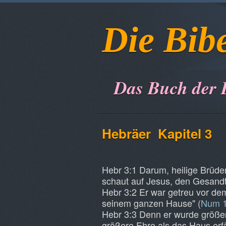
Die Bib
Das Buch der 
Hebräer
Kapitel 3
Hebr 3:1 Darum, heilige Brüder
schaut auf Jesus, den Gesand
Hebr 3:2 Er war getreu vor dem
seinem ganzen Hause" (
Num 1
Hebr 3:3 Denn er wurde größere
größere Ehre als das Haus erfä