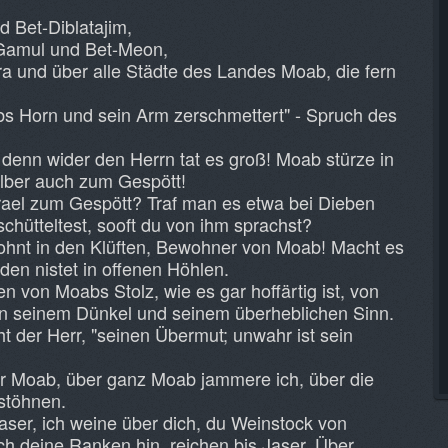
d Bet-Diblatajim,
t-Gamul und Bet-Meon,
ra und über alle Städte des Landes Moab, die fern
s Horn und sein Arm zerschmettert" - Spruch des
 denn wider den Herrn tat es groß! Moab stürze in
lber auch zum Gespött!
srael zum Gespött? Traf man es etwa bei Dieben
chütteltest, sooft du von ihm sprachst?
ohnt in den Klüften, Bewohner von Moab! Macht es
en nistet in offenen Höhlen.
 von Moabs Stolz, wie es gar hoffärtig ist, von
n seinem Dünkel und seinem überheblichen Sinn.
ht der Herr, "seinen Übermut; unwahr ist sein
er Moab, über ganz Moab jammere ich, über die
stöhnen.
aser, ich weine über dich, du Weinstock von
ch deine Ranken hin, reichen bis Jaser. Über