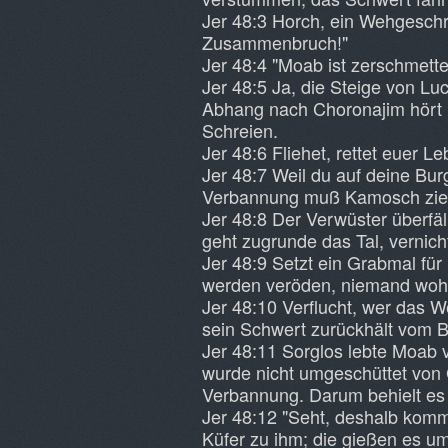
Jer 48:3 Horch, ein Wehgesch
Zusammenbruch!"
Jer 48:4 "Moab ist zerschmetter
Jer 48:5 Ja, die Steige von Luc
Abhang nach Choronajim hört
Schreien.
Jer 48:6 Fliehet, rettet euer L
Jer 48:7 Weil du auf deine Burg
Verbannung muß Kamosch zieh
Jer 48:8 Der Verwüster überfäll
geht zugrunde das Tal, vernich
Jer 48:9 Setzt ein Grabmal für
werden veröden, niemand wohn
Jer 48:10 Verflucht, wer das We
sein Schwert zurückhält vom B
Jer 48:11 Sorglos lebte Moab v
wurde nicht umgeschüttet von 
Verbannung. Darum behielt es
Jer 48:12 "Seht, deshalb komm
Küfer zu ihm; die gießen es u