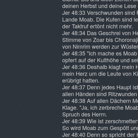
deinen Herbst und deine Lese f
Jer 48:33 Verschwunden sind 
Lande Moab. Die Kufen sind lee
der Taktruf ertönt nicht mehr.
Jer 48:34 Das Geschrei von He
Stimme von Zoar bis Choronaji
von Nimrim werden zur Wüsten
Jer 48:35 "Ich mache es Moab 
opfert auf der Kulthöhe und se
Jer 48:36 Deshalb klagt mein H
mein Herz um die Leute von Kir-
erübrigt hatten.
Jer 48:37 Denn jedes Haupt is
allen Händen sind Ritzwunden 
Jer 48:38 Auf allen Dächern Mo
Klage. "Ja, ich zerbreche Moa
Spruch des Herrn.
Jer 48:39 Wie ist zerschmette
So wird Moab zum Gespött und
Jer 48:40 Denn so spricht der 