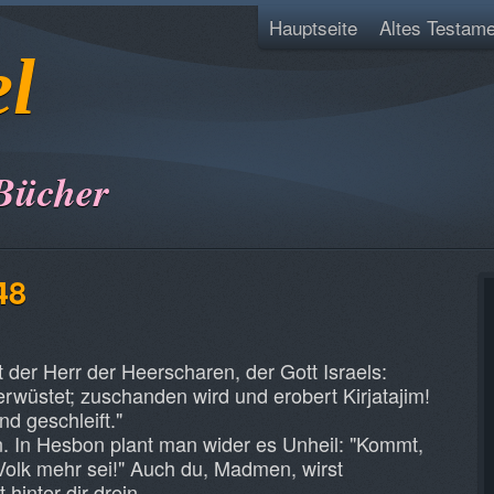
Hauptseite
Altes Testame
el
Bücher
48
 der Herr der Heerscharen, der Gott Israels:
rwüstet; zuschanden wird und erobert Kirjatajim!
d geschleift."
. In Hesbon plant man wider es Unheil: "Kommt,
 Volk mehr sei!" Auch du, Madmen, wirst
hinter dir drein.