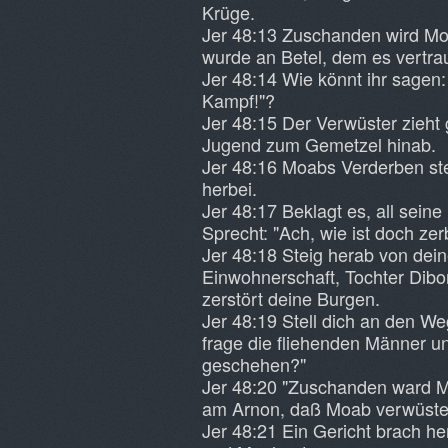
Krüge.
Jer 48:13 Zuschanden wird Mo
wurde an Betel, dem es vertrau
Jer 48:14 Wie könnt ihr sagen: 
Kampf!"?
Jer 48:15 Der Verwüster zieht 
Jugend zum Gemetzel hinab.
Jer 48:16 Moabs Verderben steh
herbei.
Jer 48:17 Beklagt es, all sein
Sprecht: "Ach, wie ist doch zer
Jer 48:18 Steig herab von dein
Einwohnerschaft, Tochter Dibo
zerstört deine Burgen.
Jer 48:19 Stell dich an den W
frage die fliehenden Männer u
geschehen?"
Jer 48:20 "Zuschanden ward Mo
am Arnon, daß Moab verwüstet
Jer 48:21 Ein Gericht brach h