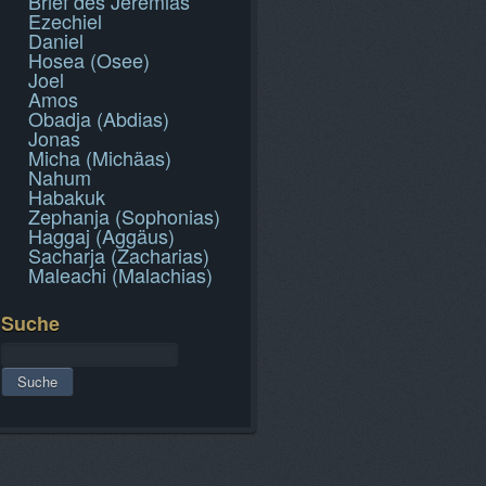
Brief des Jeremias
Ezechiel
Daniel
Hosea (Osee)
Joel
Amos
Obadja (Abdias)
Jonas
Micha (Michäas)
Nahum
Habakuk
Zephanja (Sophonias)
Haggaj (Aggäus)
Sacharja (Zacharias)
Maleachi (Malachias)
Suche