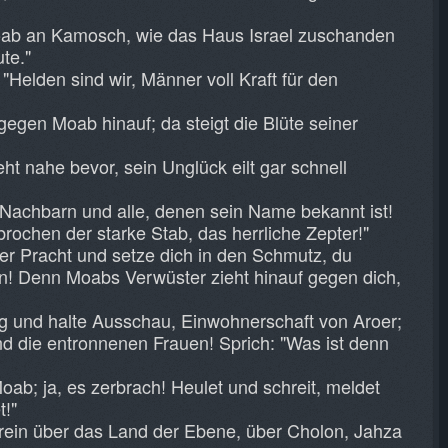
ab an Kamosch, wie das Haus Israel zuschanden
te."
"Helden sind wir, Männer voll Kraft für den
gegen Moab hinauf; da steigt die Blüte seiner
t nahe bevor, sein Unglück eilt gar schnell
e Nachbarn und alle, denen sein Name bekannt ist!
brochen der starke Stab, das herrliche Zepter!"
er Pracht und setze dich in den Schmutz, du
n! Denn Moabs Verwüster zieht hinauf gegen dich,
eg und halte Ausschau, Einwohnerschaft von Aroer;
nd die entronnenen Frauen! Sprich: "Was ist denn
ab; ja, es zerbrach! Heulet und schreit, meldet
!"
erein über das Land der Ebene, über Cholon, Jahza