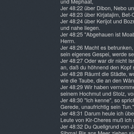
und Mephaat,
Jer 48:22 über Dibon, Nebo un
Jer 48:23 über Kirjatajim, Be
Jer 48:24 über Kerijot und Boz
und nahe liegen.
Jer 48:25 "Abgehauen ist Moab
Herrn.
Jer 48:26 Macht es betrunken,
sein eigenes Gespei, werde se
Jer 48:27 Oder war dir nicht I
an, daß du höhnend den Kopf s
Jer 48:28 Räumt die Städte, w
wie die Taube, die an den Wänd
Jer 48:29 Wir haben vernommen
seinem Hochmut und Stolz, vo
Jer 48:30 "Ich kenne", so spric
Gerede, unaufrichtig sein Tun."
Jer 48:31 Darum heule ich üb
Leute von Kir-Cheres muß ich 
Jer 48:32 Du Quellgrund von J
Sibma! Bis ans Meer ziehen si