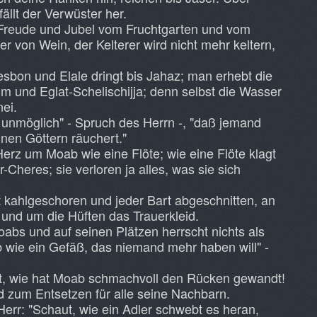
ällt der Verwüster her.
Freude und Jubel vom Fruchtgarten und vom
r von Wein, der Kelterer wird nicht mehr keltern,
sbon und Elale dringt bis Jahaz; man erhebt die
m und Eglat-Schelischijja; denn selbst die Wasser
ei.
unmöglich" - Spruch des Herrn -, "daß jemand
inen Göttern räuchert."
erz um Moab wie eine Flöte; wie eine Flöte klagt
Cheres; sie verloren ja alles, was sie sich
t kahlgeschoren und jeder Bart abgeschnitten, an
und um die Hüften das Trauerkleid.
abs und auf seinen Plätzen herrscht nichts als
b wie ein Gefäß, das niemand mehr haben will" -
rt, wie hat Moab schmachvoll den Rücken gewandt!
 zum Entsetzen für alle seine Nachbarn.
Herr: "Schaut, wie ein Adler schwebt es heran,