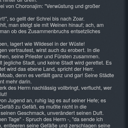
rei von Choronajim: "Verwüstung und großer
t!", so gellt der Schrei bis nach Zoar.
hit, man steigt sie mit Weinen hinauf; ach, am
 man ob des Zusammenbruchs entsetzliches
eben, lagert wie Wildesel in der Wüste!
en vertrautest, wirst auch du erobert. In die
en, seine Priester und Fürsten zusammen.
t jegliche Stadt, und keine Stadt wird gerettet. Es
tet wird das ebene Land, spricht der Herr.
 Moab, denn es verfällt ganz und gar! Seine Städte
t mehr darin.
rk des Herrn nachlässig vollbringt, verflucht, wer
lut!
on Jugend an, ruhig lag es auf seiner Hefe; es
Gefäß zu Gefäß, es mußte nicht in die
 seinen Geschmack, unverändert seinen Duft.
en Tage" - Spruch des Herrn -, "da sende ich
m, entleeren seine Gefäße und zerschlagen seine