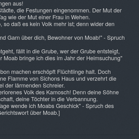
ngen aus!
 Städte, die Festungen eingenommen. Der Mut der
ag wie der Mut einer Frau in Wehen.
, so daß es kein Volk mehr ist; denn wider den
nd Garn über dich, Bewohner von Moab!" - Spruch
eht, fällt in die Grube, wer der Grube entsteigt,
ber Moab bringe ich dies im Jahr der Heimsuchung"
bon machen erschöpft Flüchtlinge halt. Doch
ine Flamme von Sichons Haus und verzehrt die
l der lärmenden Schreier.
verlorenes Volk des Kamosch! Denn deine Söhne
chaft, deine Töchter in die Verbannung.
Tage wende ich Moabs Geschick" - Spruch des
 Gerichtswort über Moab.]