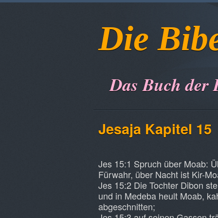
Die Bib
Das Buch der 
Jesaja Kapitel 15
Jes 15:1 Spruch über Moab: Übe
Fürwahr, über Nacht ist Kir-Moa
Jes 15:2 Die Tochter Dibon st
und in Medeba heult Moab, kah
abgeschnitten;
Jes 15:3 auf seinen Gassen tr