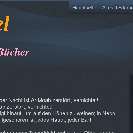
Hauptseite
Altes Testame
el
Bücher
r Nacht ist Ar-Moab zerstört, vernichtet!
b zerstört, vernichtet!
eigt hinauf, um auf den Höhen zu weinen; in Nebo
lgeschoren ist jedes Haupt, jeder Bart
ägt man das Trauerkleid, auf seinen Dächern und