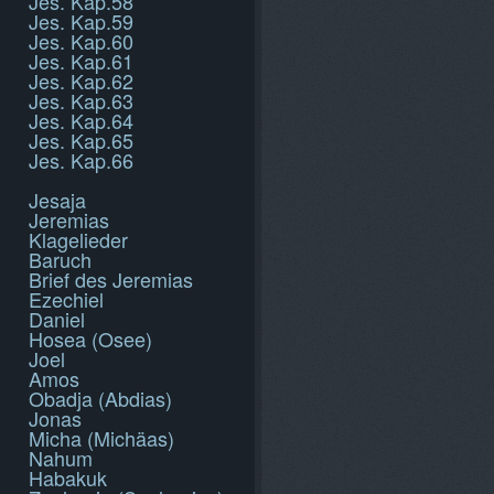
Jes. Kap.58
Jes. Kap.59
Jes. Kap.60
Jes. Kap.61
Jes. Kap.62
Jes. Kap.63
Jes. Kap.64
Jes. Kap.65
Jes. Kap.66
Jesaja
Jeremias
Klagelieder
Baruch
Brief des Jeremias
Ezechiel
Daniel
Hosea (Osee)
Joel
Amos
Obadja (Abdias)
Jonas
Micha (Michäas)
Nahum
Habakuk