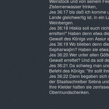
Weinstock und von seinem Fe
Zisternenwasser trinken,
Jes 36:17 bis daß ich komme 
Lande gleichwertig ist, in ein 
Weinbergen.
Jes 36:18 Hiskia soll euch nich
erretten!" Haben denn etwa die
Gewalt des Königs von Assur e
Jes 36:19 Wo blieben denn di
Sepharwajim? Haben sie etwa 
Jes 36:20 Wer unter allen Göt
Gewalt errettet? Und da soll d
Jes 36:21 Da schwieg man und 
Befehl des Königs: "Ihr sollt i
Jes 36:22 Dann begaben sich d
der Staatsschreiber Sebna und
Ihre Kleider hatten sie zerris
Obermundschenken.