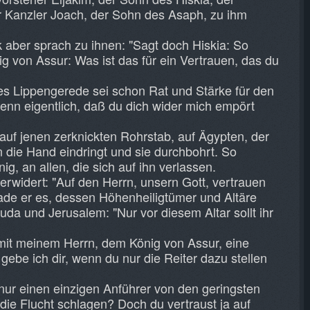
r Kanzler Joach, der Sohn des Asaph, zu ihm
aber sprach zu ihnen: "Sagt doch Hiskia: So
ig von Assur: Was ist das für ein Vertrauen, das du
es Lippengerede sei schon Rat und Stärke für den
enn eigentlich, daß du dich wider mich empört
 auf jenen zerknickten Rohrstab, auf Ägypten, der
in die Hand eindringt und sie durchbohrt. So
g, an allen, die sich auf ihn verlassen.
 erwidert: "Auf den Herrn, unsern Gott, vertrauen
erade er es, dessen Höhenheiligtümer und Altäre
Juda und Jerusalem: "Nur vor diesem Altar sollt ihr
mit meinem Herrn, dem König von Assur, eine
gebe ich dir, wenn du nur die Reiter dazu stellen
nur einen einzigen Anführer von den geringsten
die Flucht schlagen? Doch du vertraust ja auf