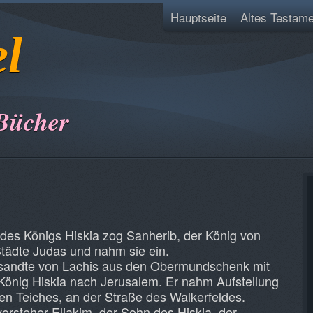
Hauptseite
Altes Testame
el
Bücher
 des Königs Hiskia zog Sanherib, der König von
Städte Judas und nahm sie ein.
 sandte von Lachis aus den Obermundschenk mit
König Hiskia nach Jerusalem. Er nahm Aufstellung
en Teiches, an der Straße des Walkerfeldes.
orsteher Eljakim, der Sohn des Hiskia, der