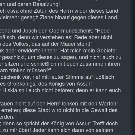
en und deren Besatzung!
ich etwa ohne Zutun des Herrn wider dieses Land
vielmehr gesagt: Ziehe hinauf gegen dieses Land,
 Sebna und Joach den Obermundschenk: "Rede
äisch, denn wir verstehen es! Rede aber nicht
 des Volkes, das auf der Mauer steht!"
 aber erwiderte ihnen: "Hat mich mein Gebieter
r geschickt, um dieses zu sagen, und nicht auch zu
r sitzen und schließlich mit euch zusammen ihren
arn trinken müssen?"
schenk vor, rief mit lauter Stimme auf judäisch
des Großkönigs, des Königs von Assur!
: Hiskia soll euch nicht betören; denn er kann euch
trauen nicht auf den Herrn lenken mit den Worten:
erretten; diese Stadt wird nicht in die Gewalt des
erden."
; denn so spricht der König von Assur: Trefft doch
ft zu mir über! Jeder kann sich dann von seinem