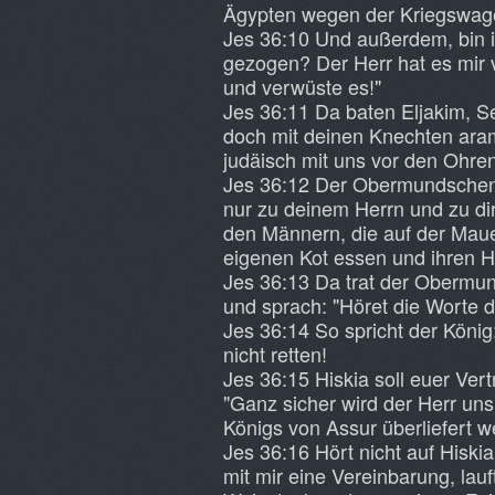
Ägypten wegen der Kriegswag
Jes 36:10 Und außerdem, bin 
gezogen? Der Herr hat es mir 
und verwüste es!"
Jes 36:11 Da baten Eljakim,
doch mit deinen Knechten aram
judäisch mit uns vor den Ohren
Jes 36:12 Der Obermundschenk
nur zu deinem Herrn und zu di
den Männern, die auf der Maue
eigenen Kot essen und ihren H
Jes 36:13 Da trat der Obermund
und sprach: "Höret die Worte 
Jes 36:14 So spricht der König
nicht retten!
Jes 36:15 Hiskia soll euer Ver
"Ganz sicher wird der Herr uns 
Königs von Assur überliefert w
Jes 36:16 Hört nicht auf Hiskia
mit mir eine Vereinbarung, lau