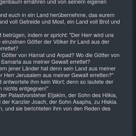
igenbaum ernähren und von seinem eigenen
und euch in ein Land herübernehme, das eurem
Land voll Getreide und Most, ein Land voll Brot und
t betrügen, indem er spricht: "Der Herr wird uns
 einzelnen Götter der Völker ihr Land aus der
rrettet?
e Götter von Hamat und Arpad? Wo die Götter von
Samaria aus meiner Gewalt errettet?
tern jener Länder hat denn sein Land aus meiner
er Herr Jerusalem aus meiner Gewalt erretten?"
antwortete ihm kein Wort; denn so lautete der
hm nichts entgegnen!"
er Palastvorsteher Eljakim, der Sohn des Hilkia,
 der Kanzler Joach, der Sohn Asaphs, zu Hiskia.
sen, und sie berichteten ihm von den Reden des