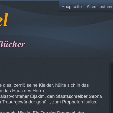
Hauptseite
Altes Testame
el
Bücher
dies, zerriß seine Kleider, hüllte sich in das
n das Haus des Herrn.
alastvorsteher Eljakim, den Staatsschreiber Sebna
 in Trauergewänder gehüllt, zum Propheten Isaias,
o spricht Hiskia: Ein Tag der Drangsal, der