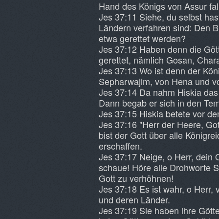
Hand des Königs von Assur fal
Jes 37:11 Siehe, du selbst hast
Ländern verfahren sind: Den Ba
etwa gerettet werden?
Jes 37:12 Haben denn die Gött
gerettet, nämlich Gosan, Char
Jes 37:13 Wo ist denn der Kön
Sepharwajim, von Hena und v
Jes 37:14 Da nahm Hiskia das 
Dann begab er sich in den Tem
Jes 37:15 Hiskia betete vor d
Jes 37:16 "Herr der Heere, Gott
bist der Gott über alle Königr
erschaffen.
Jes 37:17 Neige, o Herr, dein 
schaue! Höre alle Drohworte Sa
Gott zu verhöhnen!
Jes 37:18 Es ist wahr, o Herr,
und deren Länder.
Jes 37:19 Sie haben ihre Gött