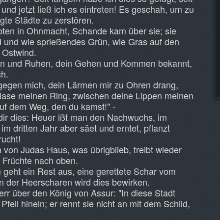
und jetzt ließ ich es eintreten! Es geschah, um zu
te Städte zu zerstören.
bten in Ohnmacht, Schande kam über sie; sie
d und wie sprießendes Grün, wie Gras auf den
 Ostwind.
ehen und Ruhen, dein Gehen und Kommen bekannt,
ch.
 gegen mich, dein Lärmen mir zu Ohren drang,
 Nase meinen Ring, zwischen deine Lippen meinen
auf dem Weg, den du kamst!" -
dir dies: Heuer ißt man den Nachwuchs, im
m dritten Jahr aber säet und erntet, pflanzt
ucht!
von Judas Haus, was übrigblieb, treibt wieder
t Früchte nach oben.
geht ein Rest aus, eine gerettete Schar vom
rn der Heerscharen wird dies bewirken.
rr über den König von Assur: "In diese Stadt
Pfeil hinein; er rennt sie nicht an mit dem Schild,