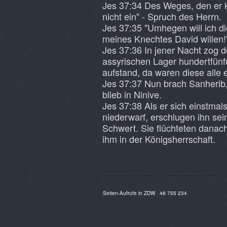
Jes 37:34 Des Weges, den er ka
nicht ein" - Spruch des Herrn.
Jes 37:35 "Umhegen will ich di
meines Knechtes David willen!
Jes 37:36 In jener Nacht zog d
assyrischen Lager hundertfün
aufstand, da waren diese alle 
Jes 37:37 Nun brach Sanherib,
blieb in Ninive.
Jes 37:38 Als er sich einstma
niederwarf, erschlugen ihn s
Schwert. Sie flüchteten danac
ihm in der Königsherrschaft.
Seiten-Aufrufe in ZDW
48 755 234