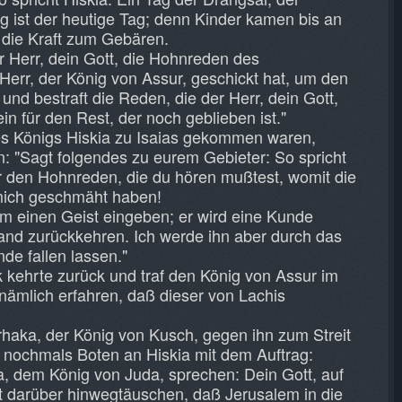
ist der heutige Tag; denn Kinder kamen bis an
 die Kraft zum Gebären.
r Herr, dein Gott, die Hohnreden des
rr, der König von Assur, geschickt hat, um den
nd bestraft die Reden, die der Herr, dein Gott,
ein für den Rest, der noch geblieben ist."
es Königs Hiskia zu Isaias gekommen waren,
n: "Sagt folgendes zu eurem Gebieter: So spricht
or den Hohnreden, die du hören mußtest, womit die
mich geschmäht haben!
em einen Geist eingeben; er wird eine Kunde
nd zurückkehren. Ich werde ihn aber durch das
de fallen lassen."
kehrte zurück und traf den König von Assur im
nämlich erfahren, daß dieser von Lachis
rhaka, der König von Kusch, gegen ihn zum Streit
r nochmals Boten an Hiskia mit dem Auftrag:
kia, dem König von Juda, sprechen: Dein Gott, auf
cht darüber hinwegtäuschen, daß Jerusalem in die