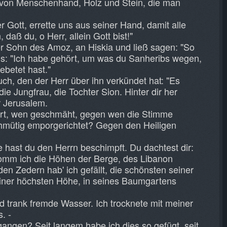
 von Menschenhand, Holz und Stein, die man
r Gott, errette uns aus seiner Hand, damit alle
daß du, o Herr, allein Gott bist!"
er Sohn des Amoz, an Hiskia und ließ sagen: "So
aels: "Ich habe gehört, um was du Sanheribs wegen,
ebetet hast."
uch, den der Herr über ihn verkündet hat: "Es
die Jungfrau, die Tochter Sion. Hinter dir her
r Jerusalem.
ert, wen geschmäht, gegen wen die Stimme
mütig emporgerichtet? Gegen den Heiligen
 hast du den Herrn beschimpft. Du dachtest dir:
mm ich die Höhen der Berge, des Libanon
den Zedern hab' ich gefällt, die schönsten seiner
einer höchsten Höhe, in seines Baumgartens
d trank fremde Wasser. Ich trocknete mit meiner
. -
tgangen? Seit langem habe ich dies so gefügt, seit