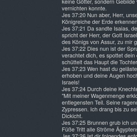
keine Götter, sondern Gebilde
vernichten konnte.
Jes 37:20 Nun aber, Herr, unse
Königreiche der Erde erkennen, 
Jes 37:21 Da sandte Isaias, d
spricht der Herr, der Gott Isr
des Königs von Assur, zu mir g
Jes 37:22 Dies nun ist der Spr
verachtet dich, es spottet dein 
schüttelt das Haupt die Tochte
Jes 37:23 Wen hast du geläst
erhoben und deine Augen hoch
Israels!
Jes 37:24 Durch deine Knechte
"Mit meiner Wagenmenge erklo
entlegensten Teil. Seine ragen
Zypressen. Ich drang bis zu s
Dickicht.
Jes 37:25 Brunnen grub ich un
Füße Tritt alle Ströme Ägyptens
Jes 37:26 Ist dir folgendes en