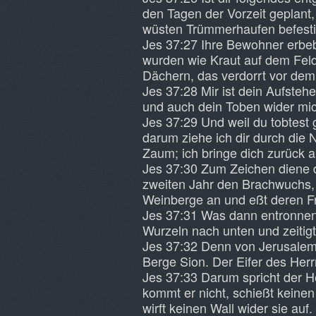
den Tagen der Vorzeit geplant, 
wüsten Trümmerhaufen befestig
Jes 37:27 Ihre Bewohner erbe
wurden wie Kraut auf dem Fel
Dächern, das verdorrt vor dem
Jes 37:28 Mir ist dein Aufst
und auch dein Toben wider mi
Jes 37:29 Und weil du tobtest
darum ziehe ich dir durch die
Zaum; ich bringe dich zurück 
Jes 37:30 Zum Zeichen diene 
zweiten Jahr den Brachwuchs, i
Weinberge an und eßt deren Fr
Jes 37:31 Was dann entronnen 
Wurzeln nach unten und zeitig
Jes 37:32 Denn von Jerusalem 
Berge Sion. Der Eifer des Her
Jes 37:33 Darum spricht der He
kommt er nicht, schießt keinen 
wirft keinen Wall wider sie auf.