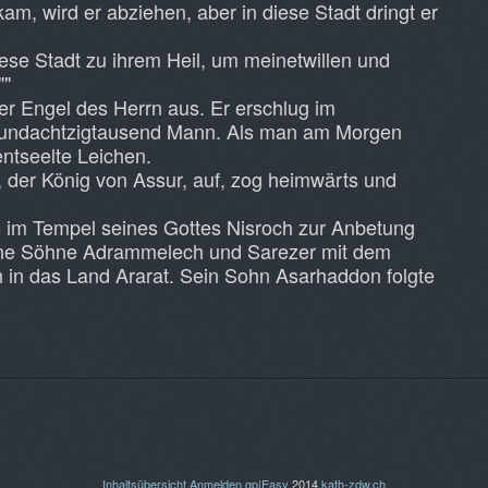
m, wird er abziehen, aber in diese Stadt dringt er
ese Stadt zu ihrem Heil, um meinetwillen und
""
er Engel des Herrn aus. Er erschlug im
fundachtzigtausend Mann. Als man am Morgen
entseelte Leichen.
 der König von Assur, auf, zog heimwärts und
ls im Tempel seines Gottes Nisroch zur Anbetung
eine Söhne Adrammelech und Sarezer mit dem
h in das Land Ararat. Sein Sohn Asarhaddon folgte
Inhaltsübersicht
Anmelden
gp|Easy
2014
kath-zdw.ch