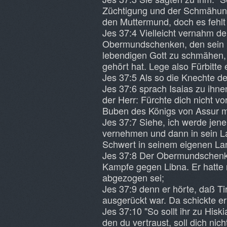
Züchtigung und der Schmähung 
den Muttermund, doch es fehlt
Jes 37:4 Vielleicht vernahm de
Obermundschenken, den sein He
lebendigen Gott zu schmähen, u
gehört hat. Lege also Fürbitte 
Jes 37:5 Als so die Knechte d
Jes 37:6 sprach Isaias zu ihne
der Herr: Fürchte dich nicht v
Buben des Königs von Assur 
Jes 37:7 Siehe, ich werde jen
vernehmen und dann in sein La
Schwert in seinem eigenen Lan
Jes 37:8 Der Obermundschenk 
Kampfe gegen Libna. Er hatte 
abgezogen sei;
Jes 37:9 denn er hörte, daß Ti
ausgerückt war. Da schickte e
Jes 37:10 "So sollt ihr zu His
den du vertraust, soll dich ni