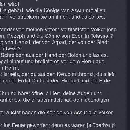
len wird!
 ja gehört, wie die Könige von Assur mit allen
nn vollstreckten sie an ihnen; und du solltest
er der von meinen Vätern vernichteten Völker jene
an, Rezeph und die Söhne von Eden in Telassar?
ig von Hamat, der von Arpad, der von der Stadt
on Iwwa?"
Schreiben aus der Hand der Boten und las es.
pel hinauf und breitete es vor dem Herrn aus.
em Herrn:
 Israels, der du auf den Kerubim thronst, du allein
eiche der Erde! Du hast den Himmel und die Erde
Ohr und höre; öffne, o Herr, deine Augen und
nheribs, die er übermittelt hat, den lebendigen
 verwüstet haben die Könige von Assur alle Völker
er ins Feuer geworfen; denn es waren ja überhaupt