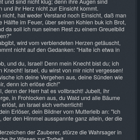
t und sind nicht klug; denn ihre Augen sind
n und ihr Herz nicht zur Einsicht kommt.
h nicht, hat weder Verstand noch Einsicht, daß man
e Hälfte im Feuer, über seinen Kohlen buk ich Brot,
nd da soll ich nun seinen Rest zu einem Greuelbild
ten?"
abgibt, wird vom verblendeten Herzen getäuscht,
 kommt nicht auf den Gedanken: "Halte ich etwa in
, und du, Israel! Denn mein Knecht bist du; ich
n Knecht! Israel, du wirst von mir nicht vergessen!
wische ich deine Vergehen aus, deine Sünden wie
r, denn ich erlöse dich!"
 denn der Herr hat es vollbracht! Jubelt, ihr
erge, in Frohlocken aus, du Wald und alle Bäume
rlöst, an Israel sich verherrlicht!
dein Erlöser, dein Bildner vom Mutterleib an: "Ich
t, der den Himmel ausspannte ganz allein, der die
derzeichen der Zauberer, stürze die Wahrsager in
he ihr Wissen zur Torheit.