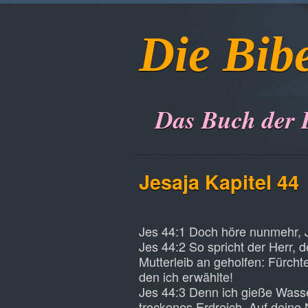
Die Bib
Das Buch der 
Jesaja Kapitel 44
Jes 44:1 Doch höre nunmehr, J
Jes 44:2 So spricht der Herr, d
Mutterleib an geholfen: Fürcht
den ich erwählte!
Jes 44:3 Denn ich gieße Wasser
trockenes Erdreich. Auf dein