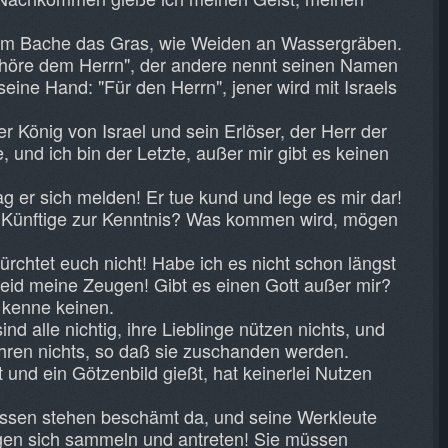
 am Bache das Gras, wie Weiden an Wassergräben.
gehöre dem Herrn", der andere nennt seinen Namen
seine Hand: "Für den Herrn", jener wird mit Israels
er König von Israel und sein Erlöser, der Herr der
, und ich bin der Letzte, außer mir gibt es keinen
ag er sich melden! Er tue kund und lege es mir dar!
s Künftige zur Kenntnis? Was kommen wird, mögen
ürchtet euch nicht! Habe ich es nicht schon längst
seid meine Zeugen! Gibt es einen Gott außer mir?
h kenne keinen.
nd alle nichtig, ihre Lieblinge nützen nichts, und
ahren nichts, so daß sie zuschanden werden.
 und ein Götzenbild gießt, hat keinerlei Nutzen
ossen stehen beschämt da, und seine Werkleute
ögen sich sammeln und antreten! Sie müssen