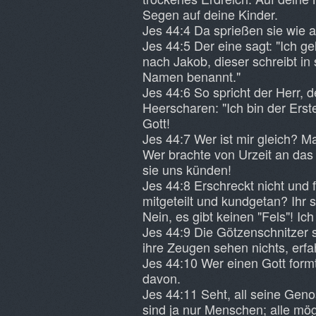
Segen auf deine Kinder.
Jes 44:4 Da sprießen sie wie
Jes 44:5 Der eine sagt: "Ich 
nach Jakob, dieser schreibt in 
Namen benannt."
Jes 44:6 So spricht der Herr, d
Heerscharen: "Ich bin der Erste
Gott!
Jes 44:7 Wer ist mir gleich? M
Wer brachte von Urzeit an da
sie uns künden!
Jes 44:8 Erschreckt nicht und f
mitgeteilt und kundgetan? Ihr 
Nein, es gibt keinen "Fels"! Ic
Jes 44:9 Die Götzenschnitzer si
ihre Zeugen sehen nichts, erf
Jes 44:10 Wer einen Gott formt
davon.
Jes 44:11 Seht, all seine Gen
sind ja nur Menschen; alle m