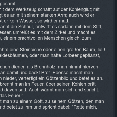
sgesamt.
it dem Werkzeug schafft auf der Kohlenglut; mit
gt es an mit seinem starken Arm; auch wird er
kt er kein Wasser, so wird er matt.
nt die Schnur, entwirft es sodann mit dem Stift,
esser, umreißt es mit dem Zirkel und macht es
s, einem prachtvollen Menschen gleich, zum
nahm eine Steineiche oder einen großen Baum, ließ
Waldesbäumen, oder man hatte Lorbeer gepflanzt,
schen dienen als Brennholz: man nimmt hiervon
man damit und backt Brot. Ebenso macht man
h nieder, verfertigt ein Götzenbild und betet es an.
rbrennt man im Feuer, über seinen Kohlen brät
rd davon satt. Auch wärmt man sich und spricht:
 das Feuer!"
t man zu einem Gott, zu seinem Götzen, den man
und betet zu ihm und spricht dabei: "Rette mich,