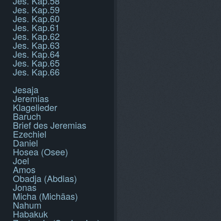
Jes. Kap.58
Jes. Kap.59
Jes. Kap.60
Jes. Kap.61
Jes. Kap.62
Jes. Kap.63
Jes. Kap.64
Jes. Kap.65
Jes. Kap.66
Jesaja
Jeremias
Klagelieder
Baruch
Brief des Jeremias
Ezechiel
Daniel
Hosea (Osee)
Joel
Amos
Obadja (Abdias)
Jonas
Micha (Michäas)
Nahum
Habakuk