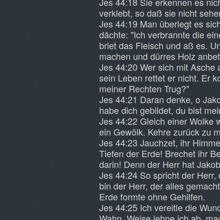
Jes 44:18 Sie erkennen es nich
verklebt, so daß sie nicht sehe
Jes 44:19 Man überlegt es sic
dächte: "Ich verbrannte die ein
briet das Fleisch und aß es. U
machen und dürres Holz anbe
Jes 44:20 Wer sich mit Asche 
sein Leben rettet er nicht. Er
meiner Rechten Trug?"
Jes 44:21 Daran denke, o Jakob
habe dich gebildet, du bist mei
Jes 44:22 Gleich einer Wolke 
ein Gewölk. Kehre zurück zu mi
Jes 44:23 Jauchzet, ihr Himmel,
Tiefen der Erde! Brechet ihr B
darin! Denn der Herr hat Jakob e
Jes 44:24 So spricht der Herr, 
bin der Herr, der alles gemach
Erde formte ohne Gehilfen.
Jes 44:25 Ich vereitle die Wun
Wahn, Weise lehne ich ab, mac