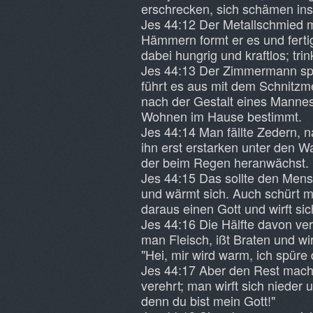
erschrecken, sich schämen in
Jes 44:12 Der Metallschmied m
Hämmern formt er es und ferti
dabei hungrig und kraftlos; trin
Jes 44:13 Der Zimmermann span
führt es aus mit dem Schnitzm
nach der Gestalt eines Manne
Wohnen im Hause bestimmt.
Jes 44:14 Man fällte Zedern, 
ihn erst erstarken unter den 
der beim Regen heranwächst.
Jes 44:15 Das sollte den Men
und wärmt sich. Auch schürt 
daraus einen Gott und wirft sic
Jes 44:16 Die Hälfte davon ve
man Fleisch, ißt Braten und wi
"Hei, mir wird warm, ich spüre
Jes 44:17 Aber den Rest mach
verehrt; man wirft sich nieder 
denn du bist mein Gott!"