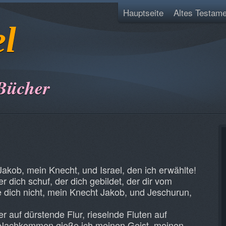
Hauptseite
Altes Testame
el
Bücher
akob, mein Knecht, und Israel, den ich erwählte!
er dich schuf, der dich gebildet, der dir vom
e dich nicht, mein Knecht Jakob, und Jeschurun,
 auf dürstende Flur, rieselnde Fluten auf
e Nachkommen gieße ich meinen Geist, meinen