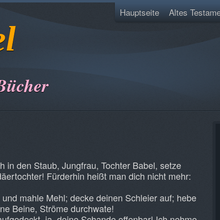
Hauptseite
Altes Testame
el
Bücher
ch in den Staub, Jungfrau, Tochter Babel, setze
äertochter! Fürderhin heißt man dich nicht mehr:
und mahle Mehl; decke deinen Schleier auf; hebe
ine Beine, Ströme durchwate!
ufgedeckt, ja, deine Schande offenbar! Ich nehme