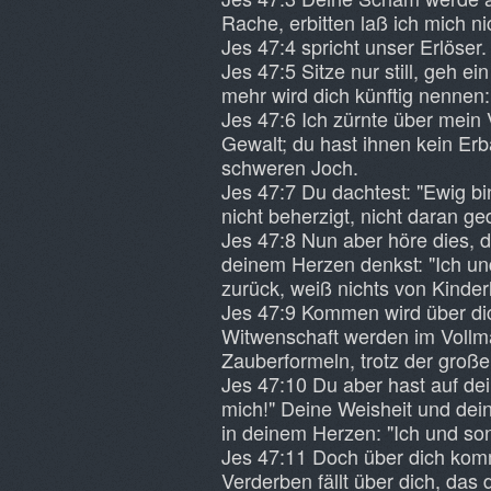
Rache, erbitten laß ich mich ni
Jes 47:4 spricht unser Erlöser.
Jes 47:5 Sitze nur still, geh e
mehr wird dich künftig nennen:
Jes 47:6 Ich zürnte über mein V
Gewalt; du hast ihnen kein Erb
schweren Joch.
Jes 47:7 Du dachtest: "Ewig bi
nicht beherzigt, nicht daran ge
Jes 47:8 Nun aber höre dies, d
deinem Herzen denkst: "Ich und
zurück, weiß nichts von Kinderl
Jes 47:9 Kommen wird über di
Witwenschaft werden im Vollm
Zauberformeln, trotz der groß
Jes 47:10 Du aber hast auf dei
mich!" Deine Weisheit und dei
in deinem Herzen: "Ich und so
Jes 47:11 Doch über dich komm
Verderben fällt über dich, das 