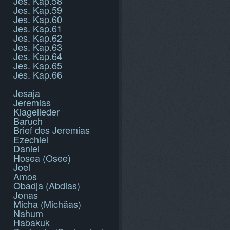
Jes. Kap.58
Jes. Kap.59
Jes. Kap.60
Jes. Kap.61
Jes. Kap.62
Jes. Kap.63
Jes. Kap.64
Jes. Kap.65
Jes. Kap.66
Jesaja
Jeremias
Klagelieder
Baruch
Brief des Jeremias
Ezechiel
Daniel
Hosea (Osee)
Joel
Amos
Obadja (Abdias)
Jonas
Micha (Michäas)
Nahum
Habakuk