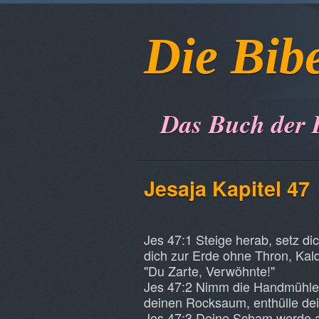
Die Bib
Das Buch der 
Jesaja Kapitel 47
Jes 47:1 Steige herab, setz di
dich zur Erde ohne Thron, Kald
"Du Zarte, Verwöhnte!"
Jes 47:2 Nimm die Handmühle 
deinen Rocksaum, enthülle de
Jes 47:3 Deine Scham werde a