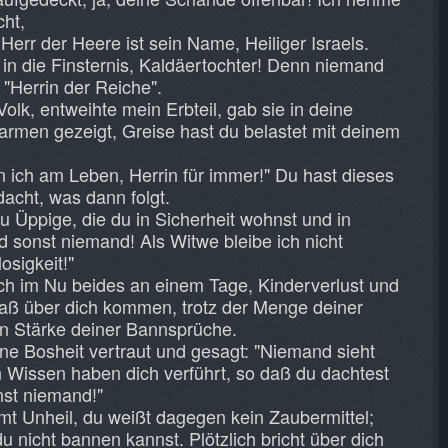
cht,
 Herr der Heere ist sein Name, Heiliger Israels.
in in die Finsternis, Kaldäertochter! Denn niemand
 "Herrin der Reiche".
olk, entweihte mein Erbteil, gab sie in deine
armen gezeigt, Greise hast du belastet mit deinem
n ich am Leben, Herrin für immer!" Du hast dieses
dacht, was dann folgt.
u Üppige, die du in Sicherheit wohnst und in
 sonst niemand! Als Witwe bleibe ich nicht
osigkeit!"
ch im Nu beides an einem Tage, Kinderverlust und
aß über dich kommen, trotz der Menge deiner
en Stärke deiner Bannsprüche.
ne Bosheit vertraut und gesagt: "Niemand sieht
n Wissen haben dich verführt, so daß du dachtest
nst niemand!"
t Unheil, du weißt dagegen kein Zaubermittel;
du nicht bannen kannst. Plötzlich bricht über dich