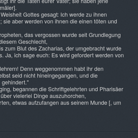
igt ihr die Taten eurer Väter; sie haben jene
bmäler].
 Weisheit Gottes gesagt: Ich werde zu ihnen
 sie aber werden von ihnen die einen töten und
 Propheten, das vergossen wurde seit Grundlegung
 diesem Geschlecht,
is zum Blut des Zacharias, der umgebracht wurde
. Ja, ich sage euch: Es wird gefordert werden von
lehrern! Denn weggenommen habt ihr den
elbst seid nicht hineingegangen, und die
 gehindert."
rging, begannen die Schriftgelehrten und Pharisäer
 über vielerlei Dinge auszuhorchen,
erten, etwas aufzufangen aus seinem Munde [, um