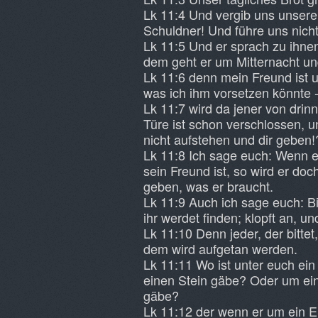
Lk 11:4 Und vergib uns unser
Schuldner! Und führe uns nicht
Lk 11:5 Und er sprach zu ihne
dem geht er um Mitternacht und
Lk 11:6 denn mein Freund ist u
was ich ihm vorsetzen könnte 
Lk 11:7 wird da jener von drin
Türe ist schon verschlossen, u
nicht aufstehen und dir geben!
Lk 11:8 Ich sage euch: Wenn e
sein Freund ist, so wird er d
geben, was er braucht.
Lk 11:9 Auch ich sage euch: B
ihr werdet finden; klopft an, 
Lk 11:10 Denn jeder, der bittet
dem wird aufgetan werden.
Lk 11:11 Wo ist unter euch ein 
einen Stein gäbe? Oder um ein
gäbe?
Lk 11:12 der wenn er um ein Ei