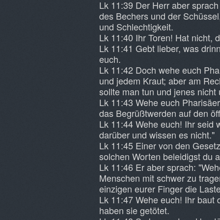
Lk 11:39 Der Herr aber sprach z
des Bechers und der Schüssel,
und Schlechtigkeit.
Lk 11:40 Ihr Toren! Hat nicht
Lk 11:41 Gebt lieber, was drinne
euch.
Lk 11:42 Doch wehe euch Phar
und jedem Kraut; aber am Recht
sollte man tun und jenes nicht 
Lk 11:43 Wehe euch Pharisäern
das Begrüßtwerden auf den öff
Lk 11:44 Wehe euch! Ihr seid w
darüber und wissen es nicht."
Lk 11:45 Einer von den Gesetze
solchen Worten beleidigst du 
Lk 11:46 Er aber sprach: "Weh
Menschen mit schwer zu tragend
einzigen eurer Finger die Last
Lk 11:47 Wehe euch! Ihr baut 
haben sie getötet.