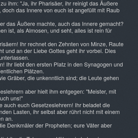
u ihm: "Ja, ihr Pharisäer, ihr reinigt das Äußere
 doch das Innere von euch ist angefüllt mit Raub
, der das Äußere machte, auch das Innere gemacht?
n ist, als Almosen, und seht, alles ist rein für
isäern! Ihr rechnet den Zehnten von Minze, Raute
 und an der Liebe Gottes geht ihr vorbei. Dies
unterlassen.
! Ihr liebt den ersten Platz in den Synagogen und
entlichen Plätzen.
ie Gräber, die unkenntlich sind; die Leute gehen
slehrern aber hielt ihm entgegen: "Meister, mit
auch uns!"
e auch euch Gesetzeslehrern! Ihr beladet die
en Lasten, ihr selbst aber rührt nicht mit einem
en an.
die Denkmäler der Propheten; eure Väter aber