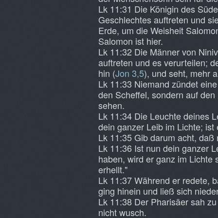
Lk 11:31 Die Königin des Süde
Geschlechtes auftreten und si
Erde, um die Weisheit Salomon
Salomon ist hier.
Lk 11:32 Die Männer von Nini
auftreten und es verurteilen; 
hin (
Jon 3,5
), und seht, mehr al
Lk 11:33 Niemand zündet eine L
den Scheffel, sondern auf den 
sehen.
Lk 11:34 Die Leuchte deines Lei
dein ganzer Leib im Lichte; ist
Lk 11:35 Gib darum acht, daß nic
Lk 11:36 Ist nun dein ganzer Le
haben, wird er ganz im Lichte 
erhellt."
Lk 11:37 Während er redete, ba
ging hinein und ließ sich nieder
Lk 11:38 Der Pharisäer sah zu
nicht wusch.