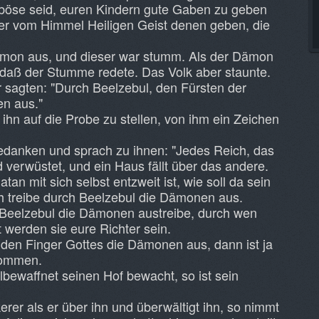
r böse seid, euren Kindern gute Gaben zu geben
ater vom Himmel Heiligen Geist denen geben, die
Dämon aus, und dieser war stumm. Als der Dämon
daß der Stumme redete. Das Volk aber staunte.
r sagten: "Durch Beelzebul, den Fürsten der
en aus."
ihn auf die Probe zu stellen, von ihm ein Zeichen
edanken und sprach zu ihnen: "Jedes Reich, das
ird verwüstet, und ein Haus fällt über das andere.
n mit sich selbst entzweit ist, wie soll da sein
ch treibe durch Beelzebul die Dämonen aus.
 Beelzebul die Dämonen austreibe, durch wen
 werden sie eure Richter sein.
 den Finger Gottes die Dämonen aus, dann ist ja
kommen.
bewaffnet seinen Hof bewacht, so ist sein
rer als er über ihn und überwältigt ihn, so nimmt