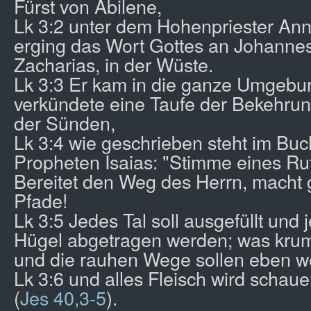
Fürst von Abilene,
Lk 3:2 unter dem Hohenpriester An
erging das Wort Gottes an Johanne
Zacharias, in der Wüste.
Lk 3:3 Er kam in die ganze Umgebu
verkündete eine Taufe der Bekehru
der Sünden,
Lk 3:4 wie geschrieben steht im Bu
Propheten Isaias: "Stimme eines Ruf
Bereitet den Weg des Herrn, macht 
Pfade!
Lk 3:5 Jedes Tal soll ausgefüllt und
Hügel abgetragen werden; was krumm
und die rauhen Wege sollen eben w
Lk 3:6 und alles Fleisch wird schaue
(
Jes 40,3-5
).