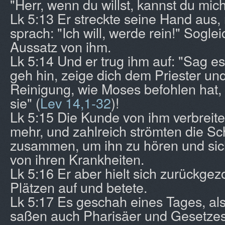
"Herr, wenn du willst, kannst du mic
Lk 5:13 Er streckte seine Hand aus, 
sprach: "Ich will, werde rein!" Sogle
Aussatz von ihm.
Lk 5:14 Und er trug ihm auf: "Sag 
geh hin, zeige dich dem Priester und
Reinigung, wie Moses befohlen hat,
sie" (
Lev 14,1-32
)!
Lk 5:15 Die Kunde von ihm verbreit
mehr, und zahlreich strömten die S
zusammen, um ihn zu hören und sich
von ihren Krankheiten.
Lk 5:16 Er aber hielt sich zurückg
Plätzen auf und betete.
Lk 5:17 Es geschah eines Tages, als
saßen auch Pharisäer und Gesetzesl