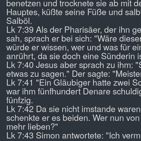
benetzen und trocknete sie ab mit d
Hauptes, küßte seine Füße und salb
Salböl.
Lk 7:39 Als der Pharisäer, der ihn g
sah, sprach er bei sich: "Wäre diese
würde er wissen, wer und was für ei
anrührt, da sie doch eine Sünderin is
Lk 7:40 Jesus aber sprach zu ihm: "
etwas zu sagen." Der sagte: "Meister
Lk 7:41 "Ein Gläubiger hatte zwei S
war ihm fünfhundert Denare schuldi
fünfzig.
Lk 7:42 Da sie nicht imstande waren
schenkte er es beiden. Wer nun von 
mehr lieben?"
Lk 7:43 Simon antwortete: "Ich verm