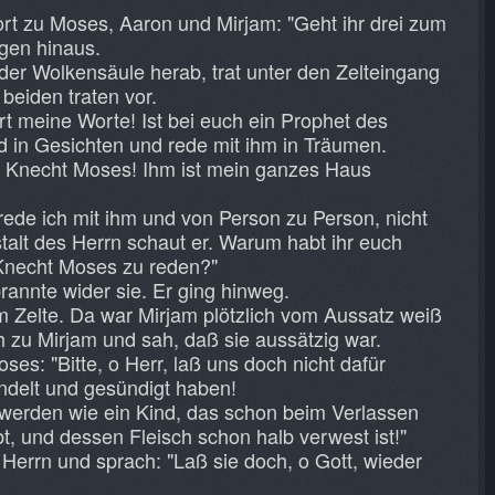
rt zu Moses, Aaron und Mirjam: "Geht ihr drei zum
ngen hinaus.
der Wolkensäule herab, trat unter den Zelteingang
beiden traten vor.
t meine Worte! Ist bei euch ein Prophet des
d in Gesichten und rede mit ihm in Träumen.
 Knecht Moses! Ihm ist mein ganzes Haus
de ich mit ihm und von Person zu Person, nicht
stalt des Herrn schaut er. Warum habt ihr euch
 Knecht Moses zu reden?"
annte wider sie. Er ging hinweg.
 Zelte. Da war Mirjam plötzlich vom Aussatz weiß
 zu Mirjam und sah, daß sie aussätzig war.
s: "Bitte, o Herr, laß uns doch nicht dafür
andelt und gesündigt haben!
werden wie ein Kind, das schon beim Verlassen
bt, und dessen Fleisch schon halb verwest ist!"
errn und sprach: "Laß sie doch, o Gott, wieder