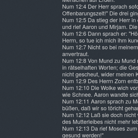
Num 12:4 Der Herr sprach sofo
Offenbarungszelt!" Die drei gi
Num 12:5 Da stieg der Herr in 
und rief Aaron und Mirjam. Die 
Num 12:6 Dann sprach er: "Hör
Herrn, so tue ich mich ihm kun
Num 12:7 Nicht so bei meinem
anvertraut.
Num 12:8 Von Mund zu Mund re
in rätselhaften Worten; die Ge
nicht gescheut, wider meinen
Num 12:9 Des Herrn Zorn entbr
Num 12:10 Die Wolke wich vom
wie Schnee. Aaron wandte sich
Num 12:11 Aaron sprach zu Mose
büßen, daß wir so töricht geh
Num 12:12 Laß sie doch nicht 
des Mutterleibes nicht mehr le
Num 12:13 Da rief Moses zum H
gesund werden!"