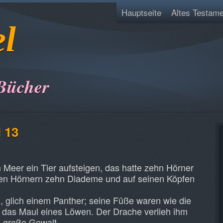
Hauptseite
Altes Testame
el
Bücher
l 13
 Meer ein Tier aufsteigen, das hatte zehn Hörner
nen Hörnern zehn Diademe und auf seinen Köpfen
h, glich einem Panther; seine Füße waren wie die
 das Maul eines Löwen. Der Drache verlieh ihm
d große Gewalt.