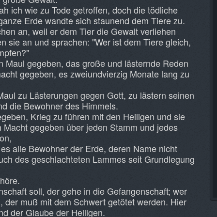
ah ich wie zu Tode getroffen, doch die tödliche
 ganze Erde wandte sich staunend dem Tiere zu.
hen an, weil er dem Tier die Gewalt verliehen
en sie an und sprachen: "Wer ist dem Tiere gleich,
mpfen?"
in Maul gegeben, das große und lästernde Reden
macht gegeben, es zweiundvierzig Monate lang zu
Maul zu Lästerungen gegen Gott, zu lästern seinen
nd die Bewohner des Himmels.
geben, Krieg zu führen mit den Heiligen und sie
m Macht gegeben über jeden Stamm und jedes
on,
 es alle Bewohner der Erde, deren Name nicht
buch des geschlachteten Lammes seit Grundlegung
 höre.
schaft soll, der gehe in die Gefangenschaft; wer
l, der muß mit dem Schwert getötet werden. Hier
und der Glaube der Heiligen.