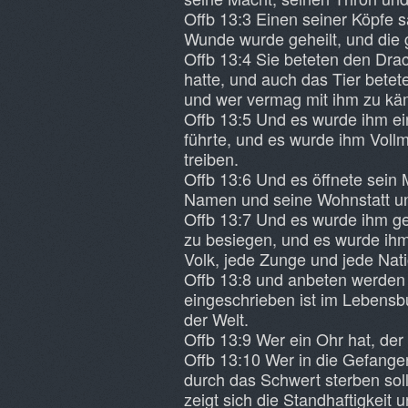
Offb 13:3 Einen seiner Köpfe s
Wunde wurde geheilt, und die
Offb 13:4 Sie beteten den Drac
hatte, und auch das Tier betet
und wer vermag mit ihm zu kä
Offb 13:5 Und es wurde ihm e
führte, und es wurde ihm Voll
treiben.
Offb 13:6 Und es öffnete sein 
Namen und seine Wohnstatt u
Offb 13:7 Und es wurde ihm ge
zu besiegen, und es wurde ih
Volk, jede Zunge und jede Nati
Offb 13:8 und anbeten werden
eingeschrieben ist im Lebens
der Welt.
Offb 13:9 Wer ein Ohr hat, der
Offb 13:10 Wer in die Gefangen
durch das Schwert sterben sol
zeigt sich die Standhaftigkeit 