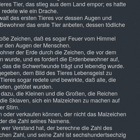
deres Tier, das stieg aus dem Land empor; es hatte
redete wie ein Drache.
ewalt des ersten Tieres vor dessen Augen und
 Bewohner das erste Tier anbeten, dessen tödliche
große Zeichen, daß es sogar Feuer vom Himmel
 vor den Augen der Menschen.
wohner der Erde durch die Zeichen, die vor dem
en wurde, und es fordert die Erdenbewohner auf,
ier, das die Schwertwunde trägt und lebendig wurde.
gegeben, dem Bild des Tieres Lebensgeist zu
Tieres sogar redete und bewirkte, daß alle, die
teten, getötet wurden.
 dazu, die Kleinen und die Großen, die Reichen
 die Sklaven, sich ein Malzeichen zu machen auf
er Stirn.
n oder verkaufen können, der nicht das Malzeichen
der die Zahl seines Namens.
t: wer Verstand hat, der berechne die Zahl des
schen Zahl, und seine Zahl ist sechshundertsechzig