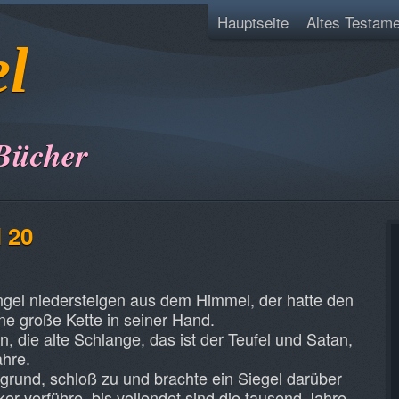
Hauptseite
Altes Testame
el
Bücher
l 20
ngel niedersteigen aus dem Himmel, der hatte den
e große Kette in seiner Hand.
n, die alte Schlange, das ist der Teufel und Satan,
ahre.
bgrund, schloß zu und brachte ein Siegel darüber
ker verführe, bis vollendet sind die tausend Jahre.