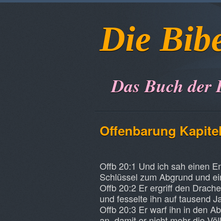
Die Bib
Das Buch der 
Offenbarung
Kapite
Offb 20:1 Und ich sah einen E
Schlüssel zum Abgrund und ein
Offb 20:2 Er ergriff den Drache
und fesselte ihn auf tausend J
Offb 20:3 Er warf ihn in den A
an, damit er nicht mehr die Völ