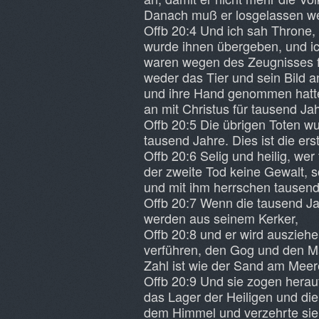
Danach muß er losgelassen wer
Offb 20:4 Und ich sah Throne, 
wurde ihnen übergeben, und ich
waren wegen des Zeugnisses f
weder das Tier und sein Bild a
und ihre Hand genommen hatten
an mit Christus für tausend Ja
Offb 20:5 Die übrigen Toten wu
tausend Jahre. Dies ist die er
Offb 20:6 Selig und heilig, wer
der zweite Tod keine Gewalt, s
und mit ihm herrschen tausend
Offb 20:7 Wenn die tausend Jah
werden aus seinem Kerker,
Offb 20:8 und er wird ausziehe
verführen, den Gog und den 
Zahl ist wie der Sand am Meer
Offb 20:9 Und sie zogen herau
das Lager der Heiligen und die
dem Himmel und verzehrte sie