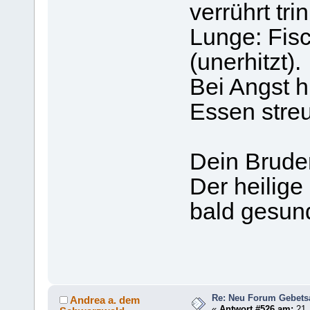
verrührt tri
Lunge: Fis
(unerhitzt).
Bei Angst h
Essen streu
Dein Bruder
Der heilige
bald gesun
Re: Neu Forum Gebets
Andrea a. dem
«
Antwort #526 am:
21.