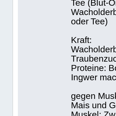
Tee (Blut-
Wacholderb
oder Tee)
Kraft:
Wacholderb
Traubenzuc
Proteine: B
Ingwer mac
gegen Musk
Mais und G
Muskel: Zwi