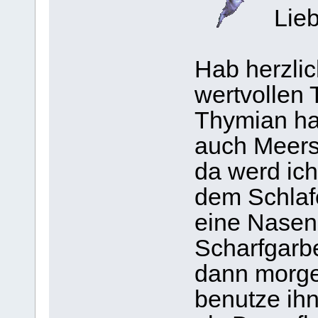
Lieb
Hab herzli
wertvollen 
Thymian ha
auch Meers
da werd ich
dem Schla
eine Nasen
Scharfgarbe
dann morgen
benutze ih