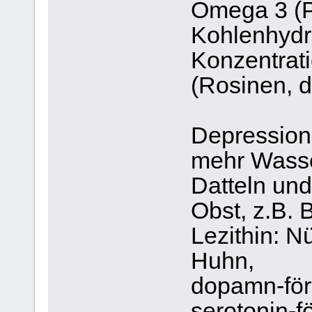
Omega 3 (Pf
Kohlenhydra
Konzentrati
(Rosinen, d
Depression
mehr Wasse
Datteln un
Obst, z.B. 
Lezithin: N
Huhn,
dopamn-för
serotonin-f