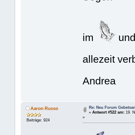
im
und
allezeit ve
Andrea
Re: Neu Forum Gebetsan
Aaron Russo
«
Antwort #522 am:
19. N
»
Beiträge: 924