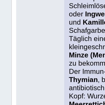
Schleimlös
oder
Ingw
und
Kamill
Schafgarbe
Täglich ei
kleingeschni
Minze (Men
zu bekomm
Der Immun-
Thymian
, 
antibiotisch
Kopf: Wurz
Meerrettic