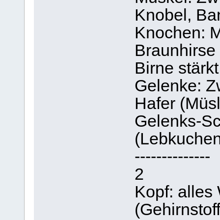
Knobel, Ba
Knochen: M
Braunhirse 
Birne stärk
Gelenke: Z
Hafer (Müsl
Gelenks-Sc
(Lebkuche
--------------
2
Kopf: alle
(Gehirnstof