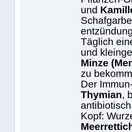
und
Kamill
Schafgarbe)
entzündun
Täglich ei
und kleinge
Minze (Men
zu bekomm
Der Immun-
Thymian
, 
antibiotisch
Kopf: Wurz
Meerrettic