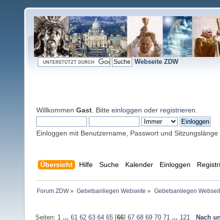
Webseite ZDW
Willkommen
Gast
. Bitte
einloggen
oder
registrieren
.
Einloggen mit Benutzername, Passwort und Sitzungslänge
Übersicht
Hilfe
Suche
Kalender
Einloggen
Registr
Forum ZDW
»
Gebetsanliegen Webseite
»
Gebetsanliegen Websei
Seiten:
1
...
61
62
63
64
65
[
66
]
67
68
69
70
71
...
121
Nach un