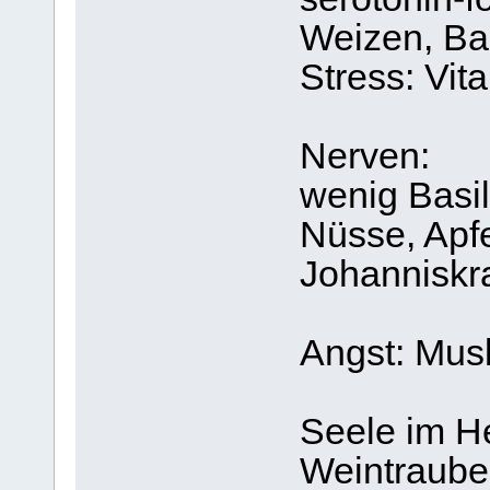
Weizen, B
Stress: Vit
Nerven:
wenig Basil
Nüsse, Apf
Johanniskr
Angst: Mus
Seele im H
Weintraube