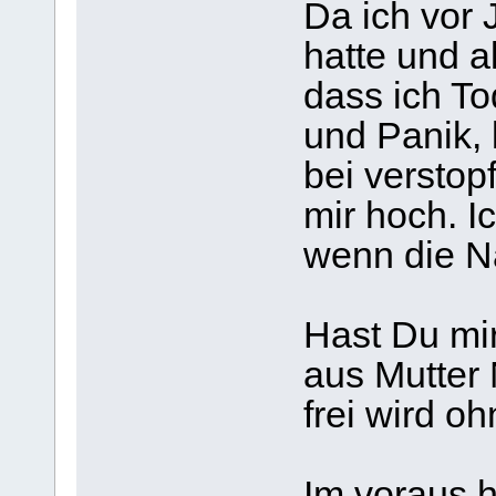
Da ich vor 
hatte und a
dass ich T
und Panik,
bei verstop
mir hoch. I
wenn die Na
Hast Du mir
aus Mutter 
frei wird o
Im voraus h