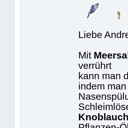
Liebe Andr
Mit
Meersa
verrührt
kann man d
indem man 
Nasenspülu
Schleimlös
Knoblauc
Pflanzen-Öl