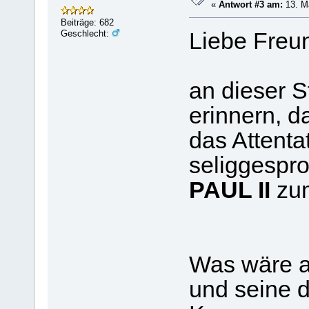
«
Antwort #3 am:
13. Ma
Beiträge: 682
Geschlecht:
Liebe Freu
an dieser S
erinnern, 
das Attenta
seliggespr
PAUL II
zum
Was wäre a
und seine 