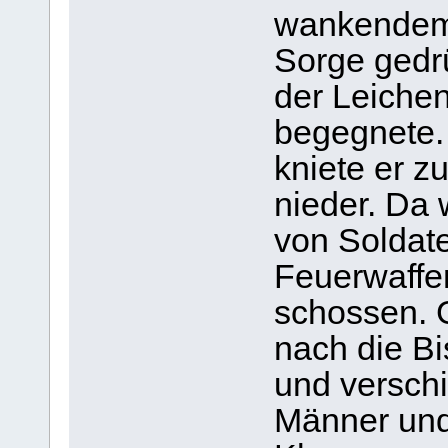
wankendem 
Sorge gedrü
der Leiche
begegnete
kniete er 
nieder. Da 
von Soldate
Feuerwaffen
schossen. 
nach die Bi
und versch
Männer und