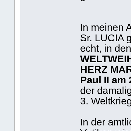
In meinen 
Sr. LUCIA 
echt, in den
WELTWEIH
HERZ MAR
Paul II am
der damali
3. Weltkrieg
In der amtl