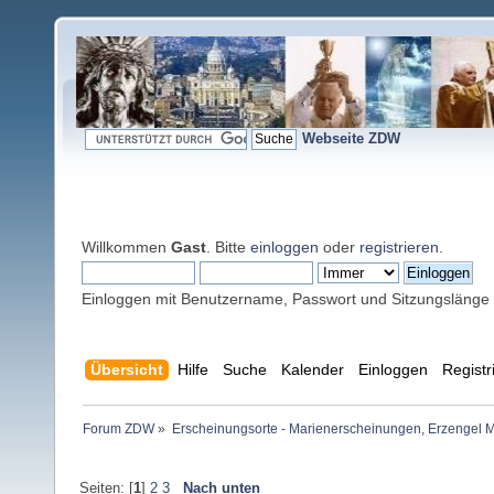
Webseite ZDW
Willkommen
Gast
. Bitte
einloggen
oder
registrieren
.
Einloggen mit Benutzername, Passwort und Sitzungslänge
Übersicht
Hilfe
Suche
Kalender
Einloggen
Registr
Forum ZDW
»
Erscheinungsorte - Marienerscheinungen, Erzengel Michae
Seiten: [
1
]
2
3
Nach unten