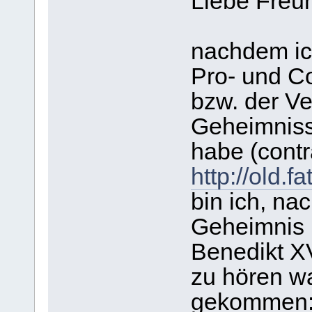
Liebe Freu
nachdem ich
Pro- und C
bzw. der Ve
Geheimniss
habe (contr
http://old.
bin ich, na
Geheimnis b
Benedikt XV
zu hören wa
gekommen