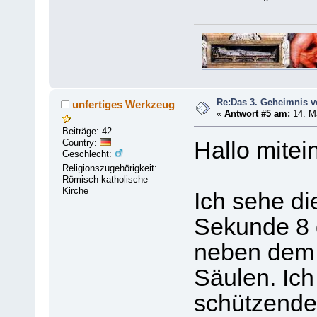
Re:Das 3. Geheimnis v
unfertiges Werkzeug
«
Antwort #5 am:
14. Ma
Beiträge: 42
Country:
Hallo mitei
Geschlecht:
Religionszugehörigkeit:
Römisch-katholische
Kirche
Ich sehe di
Sekunde 8 d
neben dem 
Säulen. Ich
schützende 