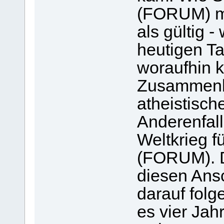
(FORUM) mit
als gültig 
heutigen Tag
woraufhin k
Zusammenb
atheistisch
Anderenfall
Weltkrieg f
(FORUM). 
diesen Ans
darauf fol
es vier Jah