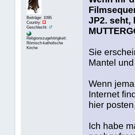
Filmseque
JP2. seht, 
Beiträge: 1095
Country:
Geschlecht:
MUTTERGOT
Religionszugehörigkeit:
Römisch-katholische
Kirche
Sie erschei
Mantel und s
Wenn jeman
Internet fin
hier posten
Ich habe m