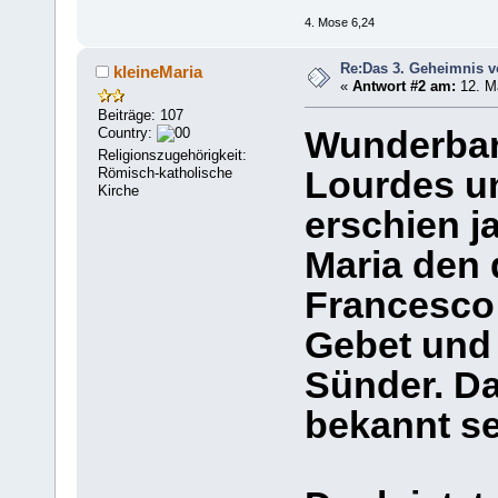
4. Mose 6,24
Re:Das 3. Geheimnis v
kleineMaria
«
Antwort #2 am:
12. Ma
Beiträge: 107
Country:
Wunderbar
Religionszugehörigkeit:
Römisch-katholische
Lourdes un
Kirche
erschien j
Maria den 
Francesco
Gebet und 
Sünder. Da
bekannt se