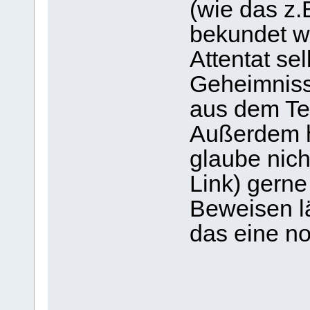
(wie das z.
bekundet w
Attentat sel
Geheimnisse
aus dem Te
Außerdem ha
glaube nich
Link) gerne
Beweisen lä
das eine n