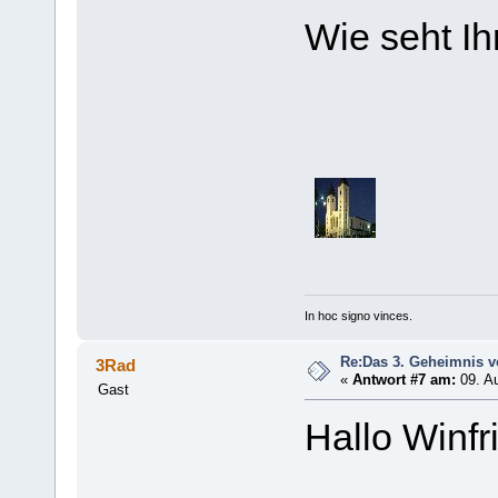
Wie seht Ih
In hoc signo vinces.
Re:Das 3. Geheimnis v
3Rad
«
Antwort #7 am:
09. Au
Gast
Hallo Winfr