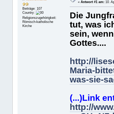
«
Antwort #1 am:
10. Ap
Beiträge: 107
Country:
Die Jungfr
Religionszugehörigkeit:
Römisch-katholische
tut, was i
Kirche
sein, wenn
Gottes....
http://lise
Maria-bitt
was-sie-sa
(...)
Link en
http://www