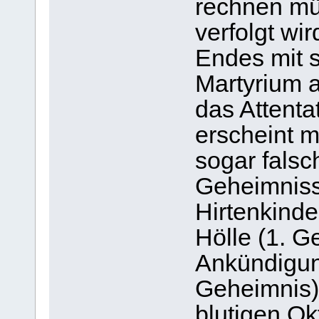
rechnen mü
verfolgt wi
Endes mit 
Martyrium an
das Attenta
erscheint m
sogar falsc
Geheimniss
Hirtenkind
Hölle (1. G
Ankündigung
Geheimnis
blutigen Ok