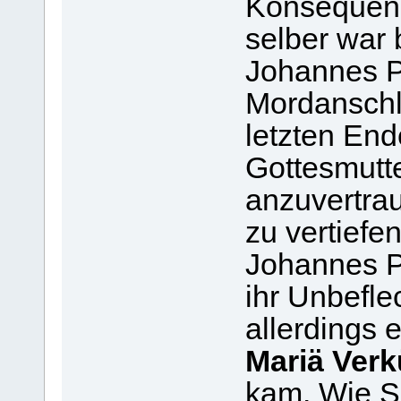
Konsequen
selber war 
Johannes Pa
Mordanschla
letzten End
Gottesmutt
anzuvertrau
zu vertiefen
Johannes P
ihr Unbefle
allerdings 
Mariä Ver
kam. Wie S