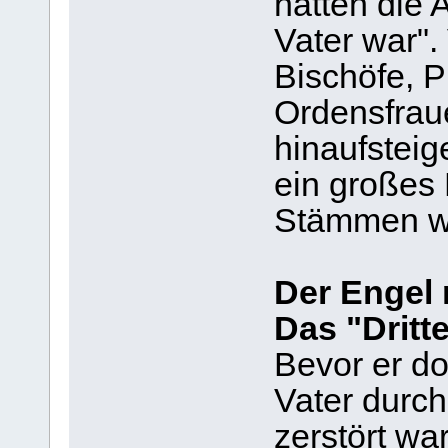
hatten die 
Vater war"
Bischöfe, 
Ordensfraue
hinaufsteig
ein großes
Stämmen wi
Der Engel
Das "Dritt
Bevor er do
Vater durch
zerstört war