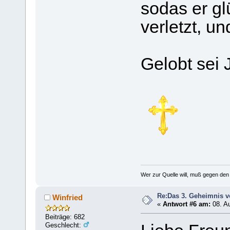
sodas er gl
verletzt, un
Gelobt sei 
Wer zur Quelle will, muß gegen de
Re:Das 3. Geheimnis v
Winfried
«
Antwort #6 am:
08. Au
Beiträge: 682
Geschlecht: