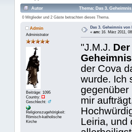
Autor
Thema: Das 3. Geheimnis 
0 Mitglieder und 2 Gäste betrachten dieses Thema.
Das 3. Geheimnis von 
Admin
«
am:
16. März 2011, 08
Administrator
"J.M.J.
Der 
Geheimnis
der Cova da
wurde. Ich
gegenüber 
Beiträge: 1095
Country:
mir aufträg
Geschlecht:
Hochwürdig
Religionszugehörigkeit:
Römisch-katholische
Leiria, und
Kirche