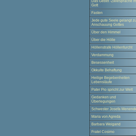
Das Gebet -Zwiesprache m
Gott
Fasten
Jede gute Seele gelangt z
Anschauung Gottes
Über den Himmel
Über die Hölle
Höllenstrafe Höllenfurcht
Verdammung
Besessenheit
Okkulte Behaftung
Heilige Begebenheiten
Lebensläufe
Pater Pio spricht zur Welt
Gedanken und
Überlegungen
Schwester Josefa Menend
Maria von Agreda
Barbara Weigand
Fratel Cosimo