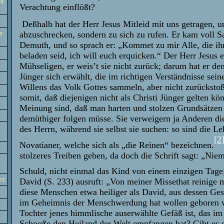
it
Verachtung einflößt?
Deßhalb hat der Herr Jesus Mitleid mit uns getragen, u
abzuschrecken, sondern zu sich zu rufen. Er kam voll 
ur
Demuth, und so sprach er: „Kommet zu mir Alle, die ih
beladen seid, ich will euch erquicken.“ Der Herr Jesus e
Mühseligen, er weis’t sie nicht zurück; darum hat er de
Jünger sich erwählt, die im richtigen Verständnisse sein
Willens das Volk Gottes sammeln, aber nicht zurückstoß
somit, daß diejenigen nicht als Christi Jünger gelten kö
Meinung sind, daß man harten und stolzen Grundsätzen 
demüthiger folgen müsse. Sie verweigern ja Anderen di
des Herrn, während sie selbst sie suchen: so sind die Le
[2
Novatianer, welche sich als „die Reinen“ bezeichnen.
stolzeres Treiben geben, da doch die Schrift sagt: „Niem
Schuld, nicht einmal das Kind von einem einzigen Tage
ez
David (S. 233) ausruft: „Von meiner Missethat reinige 
diese Menschen etwa heiliger als David, aus dessen Ges
im Geheimnis der Menschwerdung hat wollen geboren 
Tochter jenes himmlische auserwählte Gefäß ist, das im
Schooße den Heiland der Welt empfangen hat? Gibt es 