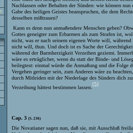
Nachlassen oder Behalten der Sünden: wie können nun d
Gabe des heiligen Geistes beanspruchen, die dem Rech
t
desselben mißtrauen?
Kann es denn nun anmaßendere Menschen geben? Obwo
Gottes geneigter zum Erbarmen als zum Strafen ist, wol
nicht, was er nach seinem eigenen Worte will, während 
nicht will, thun. Und doch ist es Sache der Gerechtigkeit
während der Barmherzigkeit Verzeihen geziemt. Immerh
wäre es erträglicher, wenn du statt der Binde- und Löse
beilegtest: einmal würde die Anmaßung und die Folge d
Vergehen geringer sein, zum Anderen wäre zu beachten
durch Mitleiden mit der Niederlage des Sünders dich z
[5]
Verzeihung hättest bestimmen lassen.
Cap. 3
(S. 236)
Die Novatianer sagen nun, daß sie, mit Ausschluß freil