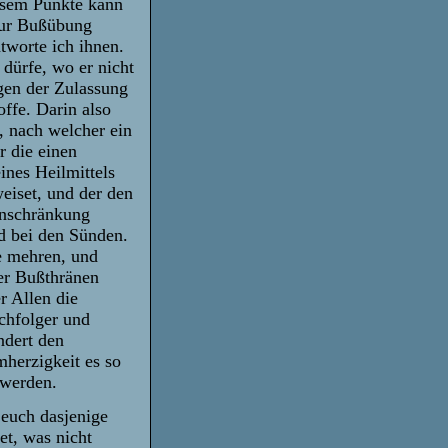
esem Punkte kann
zur Bußübung
ntworte ich ihnen.
 dürfe, wo er nicht
gen der Zulassung
ffe. Darin also
, nach welcher ein
r die einen
ines Heilmittels
weiset, und der den
inschränkung
d bei den Sünden.
e mehren, und
er Bußthränen
r Allen die
achfolger und
ndert den
herzigkeit es so
t werden.
 euch dasjenige
et, was nicht