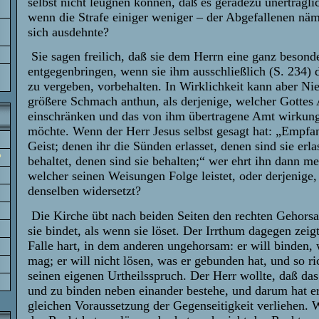
selbst nicht leugnen können, daß es geradezu unerträgli
wenn die Strafe einiger weniger – der Abgefallenen näm
sich ausdehnte?
Sie sagen freilich, daß sie dem Herrn eine ganz besond
entgegenbringen, wenn sie ihm ausschließlich (S. 234)
zu vergeben, vorbehalten. In Wirklichkeit kann aber N
größere Schmach anthun, als derjenige, welcher Gottes 
einschränken und das von ihm übertragene Amt wirkun
möchte. Wenn der Herr Jesus selbst gesagt hat: „Empfan
Geist; denen ihr die Sünden erlasset, denen sind sie erla
?
behaltet, denen sind sie behalten;“ wer ehrt ihn dann me
welcher seinen Weisungen Folge leistet, oder derjenige,
denselben widersetzt?
Die Kirche übt nach beiden Seiten den rechten Gehor
sie bindet, als wenn sie löset. Der Irrthum dagegen zeig
Falle hart, in dem anderen ungehorsam: er will binden, 
mag; er will nicht lösen, was er gebunden hat, und so ri
seinen eigenen Urtheilsspruch. Der Herr wollte, daß das
und zu binden neben einander bestehe, und darum hat er
gleichen Voraussetzung der Gegenseitigkeit verliehen. 