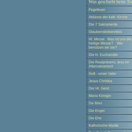
Was geschieht beim To
Fegefeuer
Ablässe der kath. Kirche
Die 7 Sakramente
Glaubensbekenntnis
Hl. Messe. Was ist uns die
heilige Messe? Wie
benützen wir sie?
Die hl. Eucharistie
Die Realpräsenz Jesu im
Altarsakrament
Gott - unser Vater
Jesus Christus
Der Hl. Geist
Maria Königin
Die Bibel
Die Engel
Die Ehe
Katholische Mystik