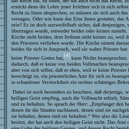
das Recht hat, zu lösen, der hat auch nicht das Recht, z
erstickt denn die Lehre jener Irrlehrer sich in sich selbst
Recht zu lösen absprechen, so müssen sie sich auch das
versagen. Oder wie kann das Eine ihnen gestattet, das 
sein? Es ist doch unzweifelhaft sicher, daß denjenigen,
.
übertragen wurde, entweder beides oder keines zusteht. S
Kirche steht beides, dem Irrthum steht keines zu, weil d
den Priestern verliehen wurde. Die Kirche nimmt darna
beides für sich in Anspruch, weil sie wahre Priester hat:
[4]
keine Priester Gottes hat,
kann Nichts beanspruchen. 
dadurch, daß er keine von beiden Vollmachen beanspruc
aber von sich selbst, daß er eben, weil er keine Priester 
berechtigt ist, ein priesterliches Amt für sich zu beanspr
in schamloser Verstocktheit ein rechtes schämiges Beke
Dabei ist noch besonders zu beachten, daß derjenige, w
heiligen Geist empfing, auch die Vollmacht erhielt, Sü
und zu behalten. So sprach der Herr: „Empfanget den he
denen ihr die Sünden nachlasset, denen sind sie nachgel
sie behaltet, denen sind sie behalten.“ Wer also die Lös
besitzt, der hat auch den heiligen Geist nicht. Das Amt d
eine Gabe des heiligen Geistes, und dessen Recht beste