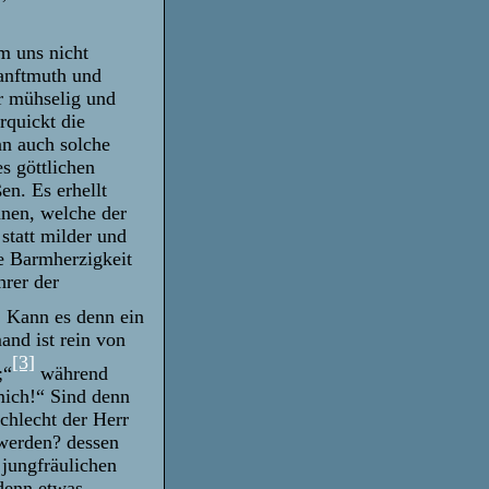
m uns nicht
Sanftmuth und
r mühselig und
rquickt die
nn auch solche
es göttlichen
en. Es erhellt
nnen, welche der
statt milder und
e Barmherzigkeit
hrer der
]
Kann es denn ein
and ist rein von
[3]
;“
während
mich!“ Sind denn
chlecht der Herr
werden? dessen
 jungfräulichen
denn etwas