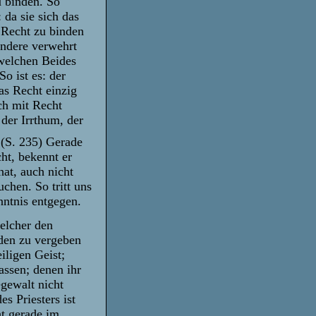
u binden. So
: da sie sich das
 Recht zu binden
Andere verwehrt
 welchen Beides
o ist es: der
as Recht einzig
ch mit Recht
 der Irrthum, der
(S. 235) Gerade
ht, bekennt er
hat, auch nicht
uchen. So tritt uns
nntnis entgegen.
elcher den
nden zu vergeben
iligen Geist;
assen; denen ihr
egewalt nicht
es Priesters ist
ht gerade im