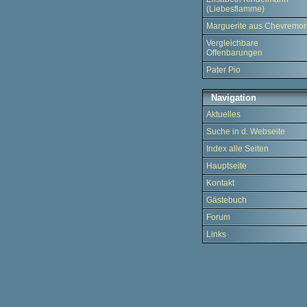
(Liebesflamme)
Marguerite aus Chevremon
Vergleichbare
Offenbarungen
Pater Pio
Navigation
Aktuelles
Suche in d. Webseite
Index alle Seiten
Hauptseite
Kontakt
Gästebuch
Forum
Links