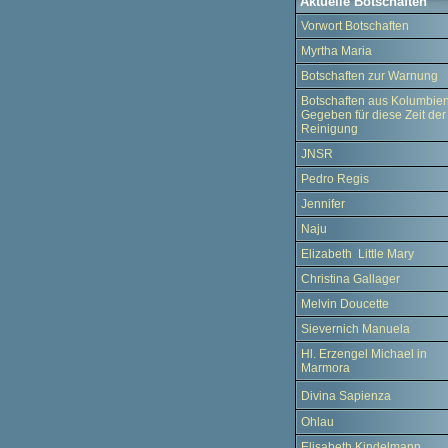
Aktuelle Botschaften
Vorwort Botschaften
Myrtha Maria
Botschaften zur Warnung
Botschaften aus Kolumbien
Gegeben für diese Zeit der
Reinigung
JNSR
Pedro Regis
Jennifer
Naju
Elizabeth Little Mary
Christina Gallager
Melvin Doucette
Sievernich Manuela
Hl. Erzengel Michael in
Marmora
Divina Sapienza
Ohlau
Elisabeth Kindelmann