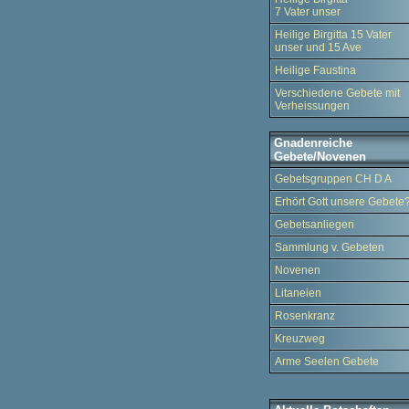
7 Vater unser
Heilige Birgitta 15 Vater
unser und 15 Ave
Heilige Faustina
Verschiedene Gebete mit
Verheissungen
Gnadenreiche
Gebete/Novenen
Gebetsgruppen CH D A
Erhört Gott unsere Gebete
Gebetsanliegen
Sammlung v. Gebeten
Novenen
Litaneien
Rosenkranz
Kreuzweg
Arme Seelen Gebete