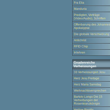
Fra Elia
Manduria
Predigten, Vorträge
(Video/Audio), Schriften
Offenbarung des Johannes
Apokalypse
Die globale Verschwörung
Antichrist
RFID Chip
Irrlehren
Gnadenreiche
Verheissungen
33 Verheissungen Jesu
Herz Jesu Freitage
Herz Maria Samstag
Weihnachtsversprechen
Bartolo Longo Die 15
Verheißungen der
Rosenkranzkönigin
Heilige Birgitta