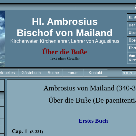
Hl. 
Hl. Ambrosius
Der 
Bischof von Mailand
Übe
Über
Kirchenvater, Kirchenlehrer, Lehrer von Augustinus
.
Über
Über die Buße
Von 
Text ohne Gewähr
Kir
Aktuelles
Gästebuch
Suche
Forum
Kontakt
Ambrosius von Mailand (340-3
Über die Buße (De paenitenti
Erstes Buch
Cap. 1
(S. 231)