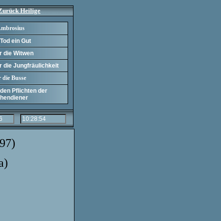
Zurück Heilige
Ambrosiu
s
Tod ein Gut
r die Witwen
.
 die Jungfräulichkeit
 die Busse
den Pflichten der
chendiener
97)
a)