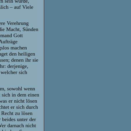
ch sein würde,
lich – auf Viele
ere Verehrung
 die Macht, Sünden
iemand Gott
Aufträge
gslos machen
get den heiligen
ssen; denen ihr sie
hr: derjenige,
 welcher sich
sam, sowohl wenn
t sich in dem einen
was er nicht lösen
chtet er sich durch
 Recht zu lösen
 beides unter der
Wer darnach nicht