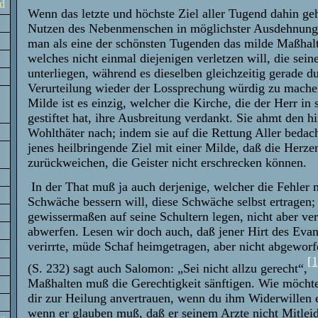
d
Wenn das letzte und höchste Ziel aller Tugend dahin ge
Nutzen des Nebenmenschen in möglichster Ausdehnung 
man als eine der schönsten Tugenden das milde Maßhal
welches nicht einmal diejenigen verletzen will, die sein
unterliegen, während es dieselben gleichzeitig gerade d
Verurteilung wieder der Lossprechung würdig zu machen
Milde ist es einzig, welcher die Kirche, die der Herr in
gestiftet hat, ihre Ausbreitung verdankt. Sie ahmt den 
Wohlthäter nach; indem sie auf die Rettung Aller bedacht
jenes heilbringende Ziel mit einer Milde, daß die Herze
zurückweichen, die Geister nicht erschrecken können.
In der That muß ja auch derjenige, welcher die Fehler 
Schwäche bessern will, diese Schwäche selbst ertragen;
gewissermaßen auf seine Schultern legen, nicht aber ver
abwerfen. Lesen wir doch auch, daß jener Hirt des Eva
verirrte, müde Schaf heimgetragen, aber nicht abgewo
[1
(S. 232) sagt auch Salomon: „Sei nicht allzu gerecht“,
Maßhalten muß die Gerechtigkeit sänftigen. Wie möcht
dir zur Heilung anvertrauen, wenn du ihm Widerwillen 
wenn er glauben muß, daß er seinem Arzte nicht Mitlei