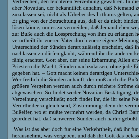
Verbrechen, den leichteren Verzeihung gewähren. In di
aber Novatian, der bekanntlich annahm, daß Niemand 
zuzulassen sei, nicht als Urheber des Irrthums gelten, a
Er ging von der Betrachtung aus, daß er da nicht binden
lösen könne, um es zu vermeiden, daß Jemand eben we
zur Buße auch die Lossprechung von ihm zu erlangen ho
verurtheilt ihr eueren Vater durch euere eigene Meinung
Unterschied der Sünden derart zulässig erscheint, daß ih
nachlassen zu dürfen glaubt, während ihr die anderen ke
fähig erachtet. Gott aber, der seine Erbarmung Allen er
Priestern die Macht, Sünden nachzulassen, ohne jede E
gegeben hat. – Gott macht keinen derartigen Unterschie
Wer freilich die Sünden anhäuft, der muß auch die Buß
größere Vergehen werden auch durch reichere Ströme d
abgewaschen. So findet weder Novatian Bestätigung, de
Verzeihung verschließt; noch findet ihr, die ihr seine N
Verurtheiler zugleich seid, Zustimmung: denn ihr vermi
Bußeifer, wo er müßte vermehrt werden, da Christi Barm
geordnet hat, daß schwerere Sünden auch härter gebüß
Was ist das aber doch für eine Verkehrtheit, daß ihr für
herausnehmt, was vergeben, und daß ihr Gott das belass