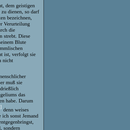
ht, dem geistigen
zu dienen, so darf
ten bezeichnen,
er Verurteilung
urch die
 strebt. Diese
 seinem Blute
himmlischen
 ist, verfolgt sie
n nicht
menschlicher
 er muß sie
drießlich
ngeliums das
rfen habe. Darum
]
denn weises
e ich sonst Jemand
entgegenbringst,
d, sondern