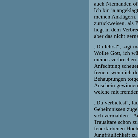
auch Niemanden öffe
Ich bin ja angeklagt
meinen Anklägern. I
zurückweisen, als 
liegt in dem Verbre
aber das nicht gerne
„Du lehrst“, sagt m
Wollte Gott, ich wü
meines verbrecheri
Anfechtung scheuen
freuen, wenn ich du
Behauptungen totge
Anschein gewinnen,
welche mit fremden
„Du verbietest“, la
Geheimnissen zugel
sich vermählen.“ A
Traualtare schon zu
feuerfarbenen Hochz
Jungfräulichkeit zu