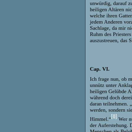
unwürdig, darauf z
heiligen Altären ni
welche ihren Gatten
jedem Anderen vorz
Sachlage, da mir ni
Ruhm des Priesters 
auszustreuen, das S
Cap. VI.
Ich frage nun, ob m
unnütz unter Anklage
heiligen Gelübde Al
während doch derein
daran teilnehmen. 
werden, sondern sie
[8]
Himmel.“
Wer nu
der Auferstehung. D
Menschen als Belohn