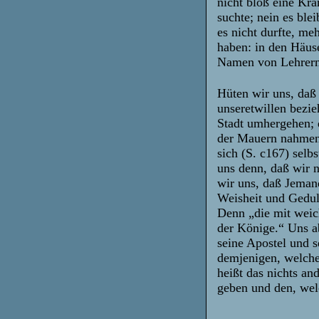
nicht bloß eine Kr
suchte; nein es ble
es nicht durfte, me
haben: in den Häus
Namen von Lehrern
Hüten wir uns, daß 
unseretwillen bezi
Stadt umhergehen; 
der Mauern nahmen 
sich (S. c167) selb
uns denn, daß wir 
wir uns, daß Jeman
Weisheit und Gedul
Denn „die mit weic
der Könige.“ Uns ab
seine Apostel und s
demjenigen, welche
heißt das nichts an
geben und den, wel