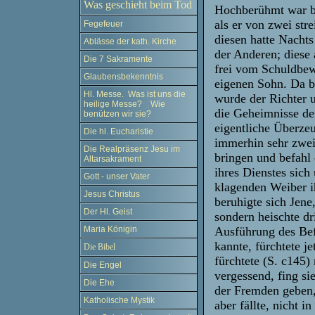
Was geschieht beim Tod
Hochberühmt war bei
als er von zwei st
Fegefeuer
diesen hatte Nachts
Ablässe der kath. Kirche
der Anderen; diese 
Die 7 Sakramente
frei vom Schuldbewu
Glaubensbekenntnis
eigenen Sohn. Da b
Hl. Messe. Was ist uns die
wurde der Richter 
heilige Messe? Wie
die Geheimnisse der
benützen wir sie?
eigentliche Überze
Die hl. Eucharistie
immerhin sehr zwei
Die Realpräsenz Jesu im
bringen und befahl 
Altarsakrament
ihres Dienstes sich
Gott - unser Vater
klagenden Weiber ih
Jesus Christus
beruhigte sich Jene
Der Hl. Geist
sondern heischte d
Ausführung des Bef
Maria Königin
kannte, fürchtete je
Die Bibel
fürchtete (S. c145)
Die Engel
vergessend, fing si
Die Ehe
der Fremden geben, 
Katholische Mystik
aber fällte, nicht i