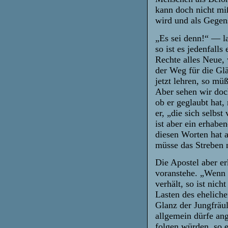
kann doch nicht mi
wird und als Gegen
„Es sei denn!“ — la
so ist es jedenfall
Rechte alles Neue, w
der Weg für die Glä
jetzt lehren, so m
Aber sehen wir doch
ob er geglaubt hat,
er, „die sich selbs
ist aber ein erhabe
diesen Worten hat 
müsse das Streben 
Die Apostel aber er
voranstehe. „Wenn 
verhält, so ist nich
Lasten des eheliche
Glanz der Jungfräul
allgemein dürfe an
folgen würden, so e