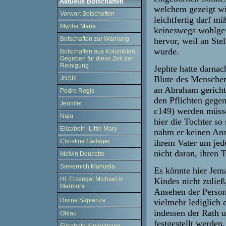
Aktuelle Botschaften
welchem gezeigt wi
Vorwort Botschaften
leichtfertig darf 
Myrtha Maria
keineswegs wohlgefä
Botschaften zur Warnung
hervor, weil an St
wurde.
Botschaften aus Kolumbien.
Gegeben für diese Zeit der
Reinigung
Jephte hatte darnac
Blute des Menschen
JNSR
an Abraham gericht
Pedro Regis
den Pflichten gegen
Jennifer
c149) werden müsse
Naju
hier die Tochter s
Elizabeth Little Mary
nahm er keinen Ans
ihrem Vater um jed
Christina Gallager
nicht daran, ihren
Melvin Doucette
Sievernich Manuela
Es könnte hier Jem
Hl. Erzengel Michael in
Kindes nicht zuließ
Marmora
Ansehen der Person?
Divina Sapienza
vielmehr lediglich
indessen der Rath 
Ohlau
festgestellt werde