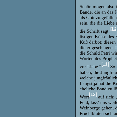
Schön mögen also i
Bande, die an das 
als Gott zu gefall
sein, die die Liebe
[10
die Schrift sagt:
listigen Küsse des
Kuß darbot; diesen
die er geschlagen. 
die Schuld Petri wi
Worten des Prophet
[11]
vor Liebe.“
So 
haben, die Jungfräu
welche jungfräulich
Längst ja hat die K
eheliche Band zu lö
[12]
Wort
auf sich: 
Feld, lass’ uns wei
Weinberge gehen, d
Fruchtblüten sich a