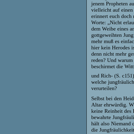
jenem Propheten au
vielleicht auf ein
erinnert euch doch 
Worte: „Nicht erlau
dem Weibe eines an
gottgeweihten Jung
mehr muß es einfac
hier kein Herodes i
denn nicht mehr ges
reden? Und warum i
beschirmet die Wit
und Rich- (S. c151)
welche jungfräulich
verurteilen?
Selbst bei den Heid
Altar ehrwürdig. W
keine Reinheit des 
bewahrte Jungfräul
hält also Niemand d
die Jungfräulichkei