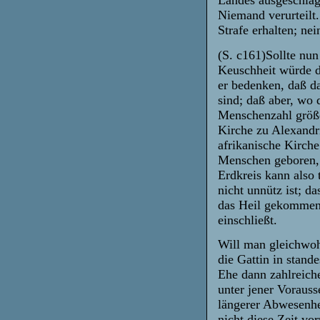
Landes ausgeschlag
Niemand verurteilt
Strafe erhalten; ne
(S. c161)Sollte nu
Keuschheit würde d
er bedenken, daß d
sind; daß aber, wo d
Menschenzahl größer
Kirche zu Alexandr
afrikanische Kirche
Menschen geboren, 
Erdkreis kann also 
nicht unnütz ist; da
das Heil gekommen 
einschließt.
Will man gleichwoh
die Gattin in stand
Ehe dann zahlreich
unter jener Voraus
längerer Abwesenhe
nicht diese Zeit v