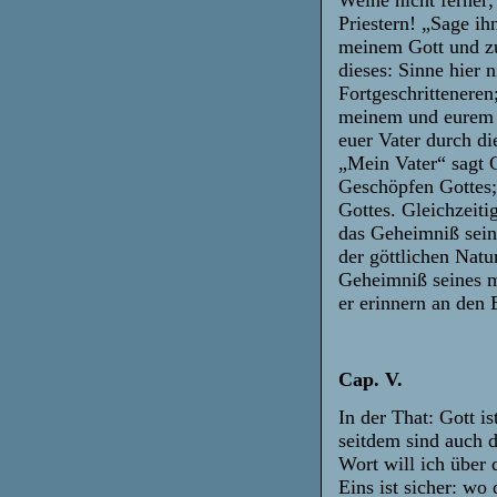
Weine nicht ferner;
Priestern! „Sage i
meinem Gott und zu
dieses: Sinne hier 
Fortgeschritteneren
meinem und eurem Va
euer Vater durch d
„Mein Vater“ sagt C
Geschöpfen Gottes;
Gottes. Gleichzeiti
das Geheimniß sein
der göttlichen Natur
Geheimniß seines me
er erinnern an den 
Cap. V.
In der That: Gott i
seitdem sind auch d
Wort will ich über 
Eins ist sicher: wo