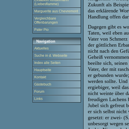
Elisabeth Kindelmann
Zukunft als Beispiel
(Liebesflamme)
das erklärende Wort
Marguerite aus Chevremont
Handlung offen da
Vergleichbare
Offenbarungen
Dagegen gibt es woh
Pater Pio
Taten, weil eben auc
Vater von Schmerz 
Navigation
der göttlichen Erb
Aktuelles
nicht nach den Gefü
Suche in d. Webseite
Geheiß vernommen, 
beeilte sich, seine
Index alle Seiten
Vater, der mit rasch
Hauptseite
er gebunden wurde;
Kontakt
werden sollte. Und
Gästebuch
ergiebiger, weil da
Forum
nicht weinte über d
freudigen Lachens b
Links
Jubel sich gefreut 
er sich selbst nicht
gesetzt: er zwei- (
unbesorgt wegen se