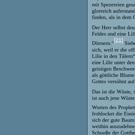
mit Spezereien gesa
glorreich auferstand
finden, als in dem 
Der Herr selbst deu
Feldes und eine Lili
[21]
Dörnern.“
Siehe
sich, weil er die of
Lilie in den Tälern
eine Lilie unter de
geistigen Beschwer
als göttliche Blum
Gottes versöhnt au
Das ist die Wüste,
ist auch jene Wüst
Worten des Prophe
frohlocket die Einö
sich der gute Baum,
weithin auszudehne
Schooße der Gotthe