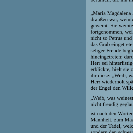
„Maria Magdalena 
draußen war, weinte
geweint. Sie weinte,
fortgenommen, weil
nicht so Petrus un
das Grab eingetrete
seliger Freude beg
hineingetreten; dar
Herr sei hinterlist
erblickte, hielt si
ihr diese: „Weib, w
Herr wiederholt spä
der Engel den Will
„Weib, was weinest 
nicht freudig geglau
ist nach den Worte
Mannheit, zum Maaß
und der Tadel, welc
sondern den schwan