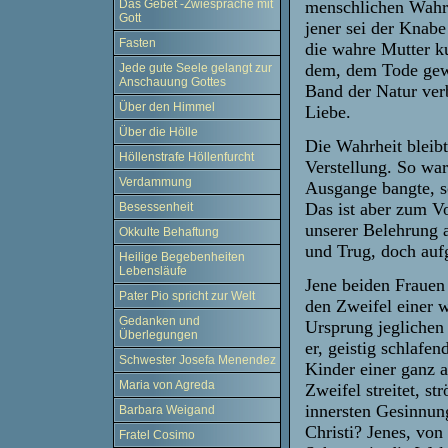
menschlichen Wahrn
Das Gebet -Zwiesprache mit
Gott
jener sei der Knabe
Fasten
die wahre Mutter k
dem, dem Tode gewe
Jede gute Seele gelangt zur
Anschauung Gottes
Band der Natur verb
Über den Himmel
Liebe.
Über die Hölle
Die Wahrheit bleibt
Höllenstrafe Höllenfurcht
Verstellung. So war
Verdammung
Ausgange bangte, so
Das ist aber zum V
Besessenheit
unserer Belehrung 
Okkulte Behaftung
und Trug, doch auf
Heilige Begebenheiten
Lebensläufe
Jene beiden Frauen 
Pater Pio spricht zur Welt
den Zweifel einer w
Gedanken und
Ursprung jeglichen 
Überlegungen
er, geistig schlafe
Schwester Josefa Menendez
Kinder einer ganz 
Maria von Agreda
Zweifel streitet, st
innersten Gesinnun
Barbara Weigand
Christi? Jenes, vo
Fratel Cosimo