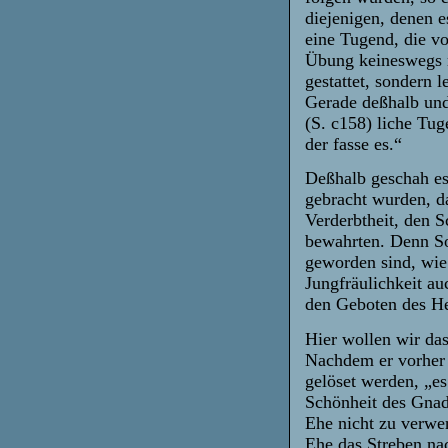
diejenigen, denen e
eine Tugend, die vo
Übung keineswegs m
gestattet, sondern 
Gerade deßhalb und
(S. c158) liche Tug
der fasse es.“
Deßhalb geschah es
gebracht wurden, d
Verderbtheit, den 
bewahrten. Denn So
geworden sind, wie 
Jungfräulichkeit au
den Geboten des He
Hier wollen wir das
Nachdem er vorher 
gelöset werden, „es
Schönheit des Gnade
Ehe nicht zu verwerf
Ehe das Streben na