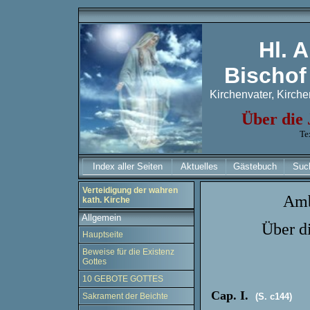
Hl. 
Bischof
Kirchenvater, Kirche
Über die 
Te
Index aller Seiten
Aktuelles
Gästebuch
Suc
Verteidigung der wahren
Amb
kath. Kirche
Allgemein
Über di
Hauptseite
Beweise für die Existenz
Gottes
10 GEBOTE GOTTES
Cap. I.
Sakrament der Beichte
(S. c144)