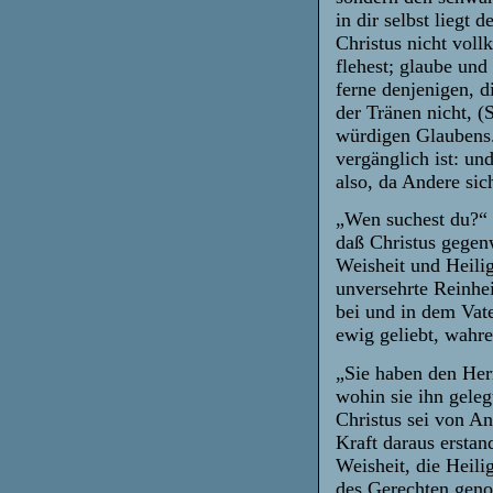
in dir selbst liegt
Christus nicht voll
flehest; glaube und
ferne denjenigen, d
der Tränen nicht, (
würdigen Glaubens. 
vergänglich ist: u
also, da Andere si
„Wen suchest du?“ l
daß Christus gegenw
Weisheit und Heilig
unversehrte Reinhei
bei und in dem Vate
ewig geliebt, wahr
„Sie haben den Her
wohin sie ihn geleg
Christus sei von A
Kraft daraus ersta
Weisheit, die Heili
des Gerechten geno