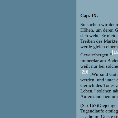
Cap. IX.
So suchen wir denn 
Höhen, um deren Gi
sich weht. Er meide
Treiben des Marktes
werde gleich einem
[19
Gewürzbergen!“
immerdar am Boden 
weilt nur bei solch
[20]
„Wir sind Gott 
werden, und unter 
Geruch des Todes 
Leben,“ solchen nä
Auferstandenen um
(S. c167)Diejenige
Tugendlaufe erstie
ist, die im Geiste 