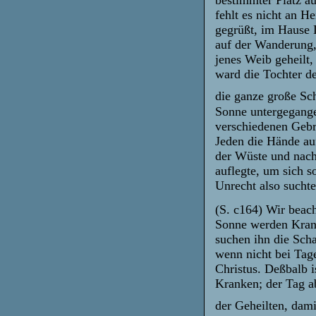
bestimmter Platz au
fehlt es nicht an 
gegrüßt, im Hause D
auf der Wanderung,
jenes Weib geheilt
ward die Tochter d
die ganze große Sch
Sonne untergegange
verschiedenen Gebr
Jeden die Hände au
der Wüste und nach
auflegte, um sich s
Unrecht also sucht
(S. c164) Wir beac
Sonne werden Krank
suchen ihn die Sch
wenn nicht bei Tag
Christus. Deßbalb i
Kranken; der Tag ab
der Geheilten, dami