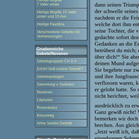
Heilige Birgitta
dann seinen Triump
7 Vater unser
der schwelle seine
Heilige Birgitta 15 Vater
unser und 15 Ave
nachdem er die Fein
welche dort ihm ent
Heilige Faustina
seine Tochter, die 
Verschiedene Gebete mit
gedachte sofort des
Verheissungen
Gedanken an die Er
Gnadenreiche
betrübest du mich;
Gebete/Novenen
über dich!“ Sie abe
Gebetsgruppen CH D A
deinen Mund aufget
Sie begehrte nur z
Erhört Gott unsere Gebete?
und ihre Jungfraus
Gebetsanliegen
verflossen waren, ke
Sammlung v. Gebeten
er gelobt hatte. S
Novenen
nicht berichtet, we
Litaneien
ausdrücklich zu er
Rosenkranz
Ganz gewiß nicht! 
Kreuzweg
bemerken wir doch 
Arme Seelen Gebete
brechen. Aus glei
„Jetzt weiß ich, da
eingebornen Sohnes 