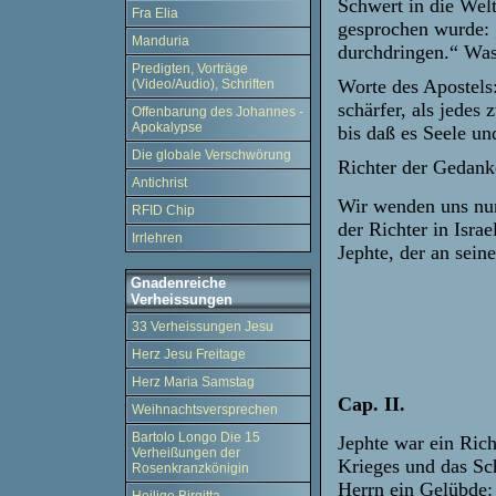
Schwert in die Wel
Fra Elia
gesprochen wurde: 
Manduria
durchdringen.“ Was 
Predigten, Vorträge
Worte des Apostels
(Video/Audio), Schriften
schärfer, als jedes
Offenbarung des Johannes -
Apokalypse
bis daß es Seele un
Die globale Verschwörung
Richter der Gedank
Antichrist
Wir wenden uns nun
RFID Chip
der Richter in Isra
Irrlehren
Jephte, der an sein
Gnadenreiche
Verheissungen
33 Verheissungen Jesu
Herz Jesu Freitage
Herz Maria Samstag
Cap. II.
Weihnachtsversprechen
Bartolo Longo Die 15
Jephte war ein Ric
Verheißungen der
Krieges und das Sc
Rosenkranzkönigin
Herrn ein Gelübde: 