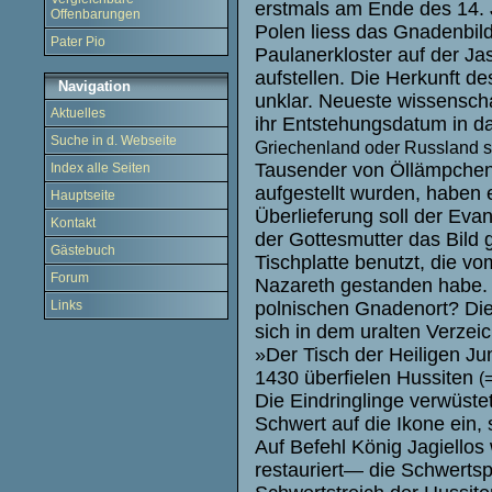
erstmals am Ende des 14. 
Offenbarungen
Polen liess das Gnadenbild 
Pater Pio
Paulanerkloster auf der J
aufstellen. Die Herkunft d
Navigation
unklar. Neueste wissensch
Aktuelles
ihr Entstehungsdatum in da
Suche in d. Webseite
Griechenland oder Russland s
Tausender von Öllämpchen,
Index alle Seiten
aufgestellt wurden, haben 
Hauptseite
Überlieferung soll der Eva
Kontakt
der Gottesmutter das Bild 
Gästebuch
Tischplatte benutzt, die v
Forum
Nazareth gestanden habe. 
polnischen Gnadenort? Die F
Links
sich in dem uralten Verzei
»Der Tisch der Heiligen Jun
1430 überfielen Hussiten
(
Die Eindringlinge verwüste
Schwert auf die Ikone ein, 
Auf Befehl König Jagiello
restauriert— die Schwerts