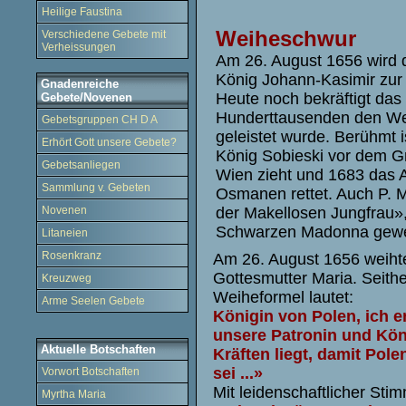
Heilige Faustina
Weiheschwur
Verschiedene Gebete mit
Verheissungen
Am 26. August 1656 wird 
König Johann-Kasimir zur 
Gnadenreiche
Heute noch bekräftigt das
Gebete/Novenen
Hunderttausenden den We
Gebetsgruppen CH D A
geleistet wurde. Berühmt i
Erhört Gott unsere Gebete?
König Sobieski vor dem G
Gebetsanliegen
Wien zieht und 1683 das 
Sammlung v. Gebeten
Osmanen rettet. Auch P. M
Novenen
der Makellosen Jungfrau»,
Schwarzen Madonna gewe
Litaneien
Rosenkranz
Am 26. August 1656 weihte
Gottesmutter Maria. Seith
Kreuzweg
Weiheformel lautet:
Arme Seelen Gebete
Königin von Polen, ich e
unsere Patronin und Köni
Aktuelle Botschaften
Kräften liegt, damit Pol
sei ...»
Vorwort Botschaften
Mit leidenschaftlicher Sti
Myrtha Maria