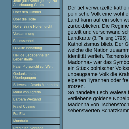
Jede gute Seele gelangt zur
Anschauung Gottes
Der tief verwurzelte kathol
Über den Himmel
polnische Volk eine wohl 
Land kann auf ein solch w
Über die Hölle
zurückblicken. Die Regim
Höllenstrafe Höllenfurcht
geteilt und verschwand schl
Verdammung
Landkarte
.
(3. Teilung 1795)
Besessenheit
Katholizismus blieb. Der 
Okkulte Behaftung
welche die Nation zusammen
Identität verlieh. Tschens
Heilige Begebenheiten
Lebensläufe
Madonna» war das Symbol
Pater Pio spricht zur Welt
ein Stück polnischer Volks
unbeugsame Volk die Kraft
Gedanken und
Überlegungen
eigenen Tyrannen oder f
Schwester Josefa Menendez
trotzen.
So handelte Lech Walesa fo
Maria von Agreda
verliehene goldene Nobelp
Barbara Weigand
Madonna von Tschenstochau
Fratel Cosimo
sehenswerten Schatzkamm
Fra Elia
Manduria
Predigten, Vorträge