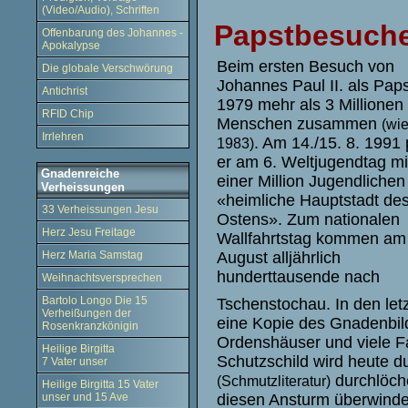
(Video/Audio), Schriften
Papstbesuch
Offenbarung des Johannes -
Apokalypse
Beim ersten Besuch von
Die globale Verschwörung
Johannes Paul II. als Paps
Antichrist
1979 mehr als 3 Millionen
RFID Chip
Menschen zusammen
(wi
Irrlehren
. Am 14./15. 8. 1991 
1983)
er am 6. Weltjugendtag mi
Gnadenreiche
einer Million Jugendlichen 
Verheissungen
«heimliche Hauptstadt de
33 Verheissungen Jesu
Ostens». Zum nationalen
Herz Jesu Freitage
Wallfahrtstag kommen am
Herz Maria Samstag
August alljährlich
hunderttausende nach
Weihnachtsversprechen
Bartolo Longo Die 15
Tschenstochau. In den let
Verheißungen der
eine Kopie des Gnadenbild
Rosenkranzkönigin
Ordenshäuser und viele F
Heilige Birgitta
Schutzschild wird heute d
7 Vater unser
durchlöche
(Schmutzliteratur)
Heilige Birgitta 15 Vater
unser und 15 Ave
diesen Ansturm überwinde