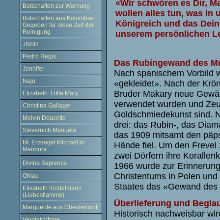
«Wir schwören es Dir, Ma
Botschaften zur Warnung
wollen alles tun, was in 
Botschaften aus Kolumbien.
Königreich und das Deine
Gegeben für diese Zeit der
Reinigung
unserem persönlichen Leb
JNSR
Pedro Regis
Das Rubingewand des Mut
Jennifer
Nach spanischem Vorbild wi
Naju
«gekleidet». Nach der Krö
Bruder Makary neue Gewän
Elizabeth Little Mary
verwendet wurden und Zeu
Christina Gallager
Goldschmiedekunst sind. 
Melvin Doucette
drei: das Rubin-, das Dia
Sievernich Manuela
das 1909 mitsamt den päps
Hl. Erzengel Michael in
Hände fiel. Um den Frevel 
Marmora
zwei Dörfern ihre Korallen
Divina Sapienza
1966 wurde zur Erinnerung
Christentums in Polen und
Ohlau
Staates das «Gewand des 1
Elisabeth Kindelmann
(Liebesflamme)
Überlieferung und Begla
Marguerite aus Chevremont
Historisch nachweisbar w
Vergleichbare