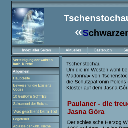
Tschenstochau
«
S
chwarze
Index aller Seiten
Aktuelles
Gästebuch
Su
Verteidigung der wahren
T
schenstochau
kath. Kirche
Um die im Westen wohl ber
Allgemein
Madonna
»
von Tschenstoch
Hauptseite
die Schutzpatronin Polens 
Beweise für die Existenz
Kloster auf dem Jasna G
ó
r
Gottes
10 GEBOTE GOTTES
Paulaner - die tre
Sakrament der Beichte
Jasna
Góra
Was geschieht beim Tod
Fegefeuer
Der schlesische Herzog Wla
Ablässe der kath. Kirche