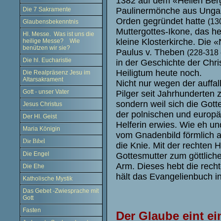
1382 auf dem «Hellen Berg»
Die 7 Sakramente
Paulinermönche aus Ungar
Orden gegründet hatte
(13
Glaubensbekenntnis
Muttergottes-Ikone, das he
Hl. Messe. Was ist uns die
kleine Klosterkirche. Die 
heilige Messe? Wie
benützen wir sie?
Paulus v. Theben
(228-318 
Die hl. Eucharistie
in der Geschichte der Chri
Heiligtum heute noch.
Die Realpräsenz Jesu im
Altarsakrament
Nicht nur wegen der auffa
Gott - unser Vater
Pilger seit Jahrhunderten
sondern weil sich die Gott
Jesus Christus
der polnischen und europä
Der Hl. Geist
Helferin erwies. Wie eh un
Maria Königin
vom Gnadenbild förmlich 
Die Bibel
die Knie. Mit der rechten H
Die Engel
Gottesmutter zum göttliche
Arm. Dieses hebt die rec
Die Ehe
hält das Evangelienbuch in
Katholische Mystik
Das Gebet -Zwiesprache mit
Gott
Fasten
Der Glaube eint ei