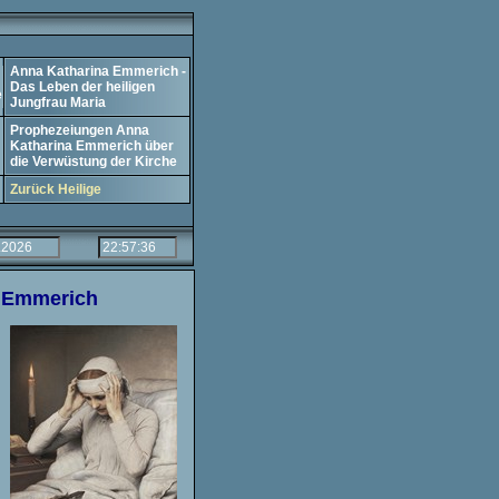
Anna Katharina Emmerich -
Das Leben der heiligen
e
Jungfrau Maria
Prophezeiungen Anna
Katharina Emmerich über
die Verwüstung der Kirche
Zurück Heilige
a Emmerich