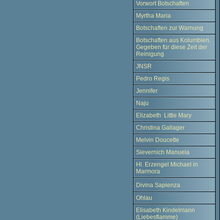
Vorwort Botschaften
Myrtha Maria
Botschaften zur Warnung
Botschaften aus Kolumbien.
Gegeben für diese Zeit der
Reinigung
JNSR
Pedro Regis
Jennifer
Naju
Elizabeth Little Mary
Christina Gallager
Melvin Doucette
Sievernich Manuela
Hl. Erzengel Michael in
Marmora
Divina Sapienza
Ohlau
Elisabeth Kindelmann
(Liebesflamme)