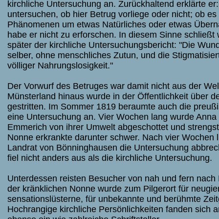
kirchliche Untersuchung an. Zurückhaltend erklärte er
untersuchen, ob hier Betrug vorliege oder nicht; ob es
Phänomenen um etwas Natürliches oder etwas Überna
habe er nicht zu erforschen. In diesem Sinne schließ
später der kirchliche Untersuchungsbericht: "Die Wun
selber, ohne menschliches Zutun, und die Stigmatisiert
völliger Nahrungslosigkeit."
Der Vorwurf des Betruges war damit nicht aus der Wel
Münsterland hinaus wurde in der Öffentlichkeit über d
gestritten. Im Sommer 1819 beraumte auch die preuß
eine Untersuchung an. Vier Wochen lang wurde Anna 
Emmerich von ihrer Umwelt abgeschottet und strengs
Nonne erkrankte darunter schwer. Nach vier Wochen l
Landrat
von Bönninghausen
die Untersuchung abbrec
fiel nicht anders aus als die kirchliche Untersuchung.
Unterdessen reisten Besucher von nah und fern nach
der kränklichen Nonne wurde zum Pilgerort für neugie
sensationslüsterne, für unbekannte und berühmte Zei
Hochrangige kirchliche Persönlichkeiten fanden sich 