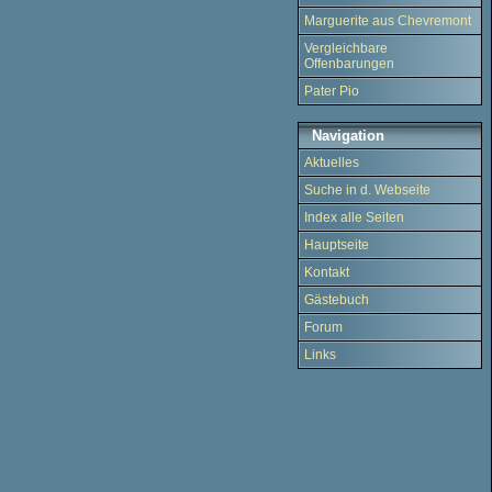
Marguerite aus Chevremont
Vergleichbare
Offenbarungen
Pater Pio
Navigation
Aktuelles
Suche in d. Webseite
Index alle Seiten
Hauptseite
Kontakt
Gästebuch
Forum
Links