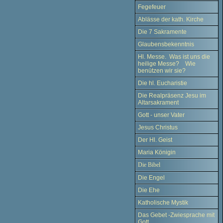
Fegefeuer
Ablässe der kath. Kirche
Die 7 Sakramente
Glaubensbekenntnis
Hl. Messe. Was ist uns die
heilige Messe? Wie
benützen wir sie?
Die hl. Eucharistie
Die Realpräsenz Jesu im
Altarsakrament
Gott - unser Vater
Jesus Christus
Der Hl. Geist
Maria Königin
Die Bibel
Die Engel
Die Ehe
Katholische Mystik
Das Gebet -Zwiesprache mit
Gott