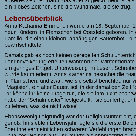
äußeres Zeichen dafür, das aber zugleich mehr ist als
ein bloßes Zeichen, sind die Wundmale, die sie trug.
Lebensüberblick
Anna Katharina Emmerich wurde am 18. September 
neun Kindern
in Flamschen bei Coesfeld geboren.
In
Familie, die einen kleinen, abhängigen Bauernhof - ein
bewirtschaftete
Damals gab es noch keinen geregelten Schulunterricht
Landbevölkerung erteilten während der Wintermonate
ein geringes Entgelt Unterweisung im Lesen; Schrei
wurde kaum erlernt. Anna Katharina besuchte die "Ba
in Flamschen, und zwar, wie sie selbst berichtet, nur v
"Magister", ein alter Bauer, soll in der damaligen Zeit 
"er könne ihr keine Frage tun, die sie ihm nicht beantw
habe der "Schulmeister" festgestellt, "sie sei fertig, er
zu lehren, was sie nicht wisse"
Ebensowenig tiefgründig war der Religionsunterricht,
genoß. Im siebten Lebensjahr legte sie die erste Beic
über ihre vermeintlichen schweren Verfehlungen brach 
"in lautes Weinen aus und mußte als ohnmächtig aus 