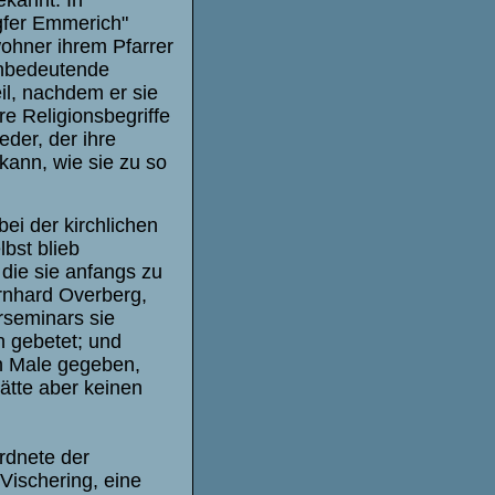
ekannt. In
ngfer Emmerich"
ohner ihrem Pfarrer
unbedeutende
il, nachdem er sie
re Religionsbegriffe
eder, der ihre
kann, wie sie zu so
ei der kirchlichen
bst blieb
ie sie anfangs zu
rnhard Overberg
,
rseminars sie
n gebetet; und
en Male gegeben,
ätte aber keinen
rdnete der
Vischering
, eine