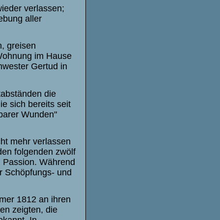
ieder verlassen;
bung aller
, greisen
 Wohnung im Hause
hwester Gertud in
tabständen die
die sich bereits seit
tbarer Wunden"
cht mehr verlassen
den folgenden zwölf
esu Passion. Während
der Schöpfungs- und
mmer 1812 an ihren
n zeigten, die