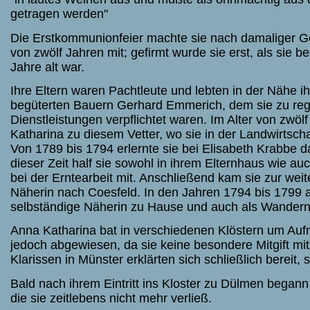
getragen werden"
Die Erstkommunionfeier machte sie nach damaliger Ge
von zwölf Jahren mit; gefirmt wurde sie erst, als sie b
Jahre alt war.
Ihre Eltern waren Pachtleute und lebten in der Nähe ih
begüterten Bauern Gerhard Emmerich, dem sie zu re
Dienstleistungen verpflichtet waren. Im Alter von zwö
Katharina zu diesem Vetter, wo sie in der Landwirtschaf
Von 1789 bis 1794 erlernte sie bei Elisabeth Krabbe 
dieser Zeit half sie sowohl in ihrem Elternhaus wie a
bei der Erntearbeit mit. Anschließend kam sie zur weit
Näherin nach Coesfeld. In den Jahren 1794 bis 1799 ar
selbständige Näherin zu Hause und auch als Wandern
Anna Katharina bat in verschiedenen Klöstern um Au
jedoch abgewiesen, da sie keine besondere Mitgift mit
Klarissen in Münster erklärten sich schließlich bereit
Bald nach ihrem Eintritt ins Kloster zu Dülmen begann 
die sie zeitlebens nicht mehr verließ.