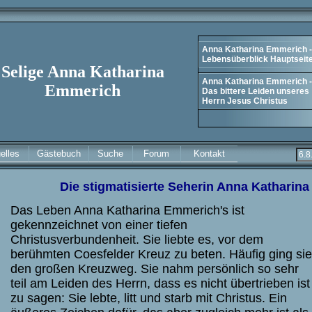
Anna Katharina Emmerich -
Lebensüberblick Hauptseit
Selige Anna Katharina
Anna Katharina Emmerich -
Emmerich
Das bittere Leiden unseres
Herrn Jesus Christus
elles
Gästebuch
Suche
Forum
Kontakt
Die stigmatisierte Seherin Anna Katharin
Das Leben Anna Katharina Emmerich's ist
gekennzeichnet von einer tiefen
Christusverbundenheit. Sie liebte es, vor dem
berühmten Coesfelder Kreuz zu beten. Häufig ging sie
den großen Kreuzweg. Sie nahm persönlich so sehr
teil am Leiden des Herrn, dass es nicht übertrieben ist
zu sagen: Sie lebte, litt und starb mit Christus. Ein