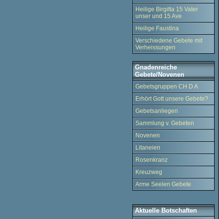
Heilige Birgitta 15 Vater
unser und 15 Ave
Heilige Faustina
Verschiedene Gebete mit
Verheissungen
Gnadenreiche
Gebete/Novenen
Gebetsgruppen CH D A
Erhört Gott unsere Gebete?
Gebetsanliegen
Sammlung v. Gebeten
Novenen
Litaneien
Rosenkranz
Kreuzweg
Arme Seelen Gebete
Aktuelle Botschaften