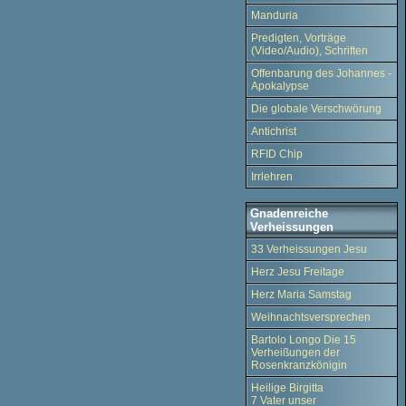
Manduria
Predigten, Vorträge
(Video/Audio), Schriften
Offenbarung des Johannes -
Apokalypse
Die globale Verschwörung
Antichrist
RFID Chip
Irrlehren
Gnadenreiche
Verheissungen
33 Verheissungen Jesu
Herz Jesu Freitage
Herz Maria Samstag
Weihnachtsversprechen
Bartolo Longo Die 15
Verheißungen der
Rosenkranzkönigin
Heilige Birgitta
7 Vater unser