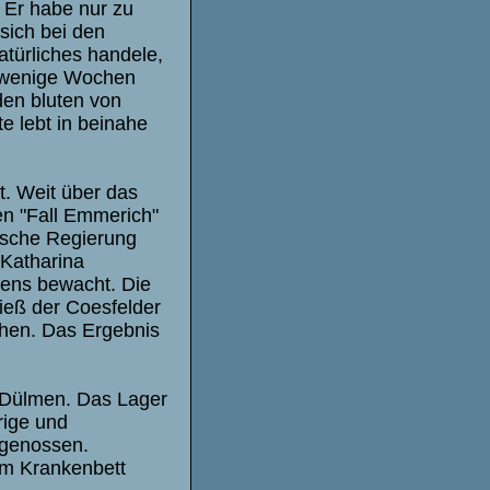
: Er habe nur zu
 sich bei den
türliches handele,
t wenige Wochen
den bluten von
e lebt in beinahe
t. Weit über das
en "Fall Emmerich"
ische Regierung
Katharina
tens bewacht. Die
ieß der Coesfelder
hen. Das Ergebnis
 Dülmen. Das Lager
rige und
tgenossen.
am Krankenbett