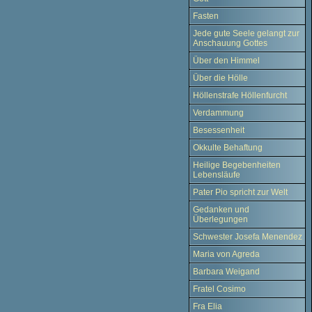
Fasten
Jede gute Seele gelangt zur
Anschauung Gottes
Über den Himmel
Über die Hölle
Höllenstrafe Höllenfurcht
Verdammung
Besessenheit
Okkulte Behaftung
Heilige Begebenheiten
Lebensläufe
Pater Pio spricht zur Welt
Gedanken und
Überlegungen
Schwester Josefa Menendez
Maria von Agreda
Barbara Weigand
Fratel Cosimo
Fra Elia