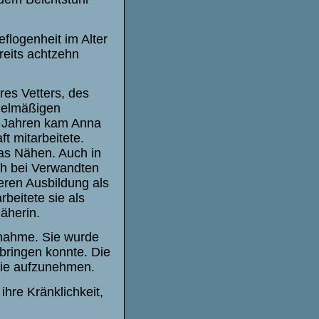
flogenheit im Alter
ereits achtzehn
res Vetters, des
gelmäßigen
lf Jahren kam Anna
t mitarbeitete.
das Nähen. Auch in
uch bei Verwandten
eren Ausbildung als
beitete sie als
äherin.
fnahme. Sie wurde
bringen konnte. Die
, sie aufzunehmen
.
ihre Kränklichkeit,