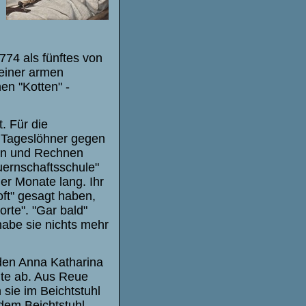
1774
als fünftes von
 einer armen
en "Kotten" -
. Für die
 Tageslöhner gegen
ben und Rechnen
uernschaftsschule"
ier Monate lang. Ihr
"oft" gesagt haben,
orte". "Gar bald"
 habe sie nichts mehr
 den Anna Katharina
hte ab. Aus Reue
sie im Beichtstuhl
dem Beichtstuhl