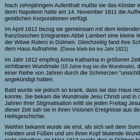
Nach zehnjährigem Aufenthalt mußte sie das Kloster w
denn Napoleon hatte am 14. November 1811 die Aufhe
geistlichen Korporationen verfügt.
Im April 1812 bezog sie gemeinsam mit dem leidenden
französischen Emigranten Abbé Lambert eine kleine
der Witwe Roters in Dülmen. Gleichzeitig fand ihre Sc
dem Haus Aufnahme. (
Diese blieb bis ins Jahr 1821)
Im Jahr 1812 empfing Anna Katharina in größeren Zei
sichtbaren Wundmale
, 
(10 Jahre trug sie die Wundmale)
einer Reihe von Jahren durch die Schmerzen "unsich
angekündigt hatten.
Bald wurde sie jedoch so krank, dass sie das Haus ni
konnte. Sie bekam die Wundmale Jesu Christi und in 
Jahren ihrer Stigmatisation erlitt sie jeden Freitag J
dieser Zeit sah sie in ihren Visionen Ereignisse aus 
Heilsgeschichte.
Weithin bekannt wurde sie erst, als sich seit dem So
Händen und Füßen und um ihren Kopf blutende Wunde