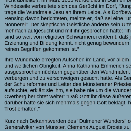
nicht abheilten. Im März 1813 wurde dies in Dülmen b
Windeseile verbreitete sich das Gerücht im Dorf, "Ju
trage die Wundmale Jesu an ihrem Leibe. Als Dorfbew
Rensing davon berichteten, meinte er, daß sei eine "
Nonnerei". Der skeptische Geistliche änderte sein Urte
mehrfach aufgesucht und mit ihr gesprochen hatte: "Ih
sind so weit von religiöser Schwärmerei entfernt, daß j
Erziehung und Bildung kennt, nicht genug bewundern 
reinen Begriffen gekommen ist."
Ihre Wundmale erregten Aufsehen im Land, vor allem b
und weltlichen Obrigkeit. Anna Katharina Emmerich sel
ausgesprochen nüchtern gegenüber den Wundmalen, d
verbergen und zu verschweigen gesucht hatte. Als
Be
der Schulreformer und Leiter des Münsteraner Prieste
aufsuchte, erklärt sie ihm, sie habe nie um die Wunde
Overberg
berichtet weiter: "Daß Gott ihr diese äußer
darüber hätte sie sich mehrmals gegen Gott beklagt, h
Trost erhalten."
Kurz nach Bekanntwerden des "Dülmener Wunders" o
Generalvikar von Münster,
Clemens August Droste zu 