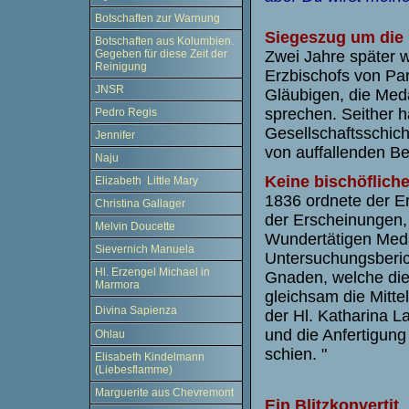
Botschaften zur Warnung
Siegeszug um die
Botschaften aus Kolumbien.
Zwei Jahre später 
Gegeben für diese Zeit der
Reinigung
Erzbischofs von Par
JNSR
Gläubigen, die Meda
sprechen. Seither h
Pedro Regis
Gesellschaftsschich
Jennifer
von auffallenden Be
Naju
Keine bischöflich
Elizabeth Little Mary
1836 ordnete der E
Christina Gallager
der Erscheinungen,
Melvin Doucette
Wundertätigen Meda
Sievernich Manuela
Untersuchungsbericht
Hl. Erzengel Michael in
Gnaden, welche die
Marmora
gleichsam die Mitte
Divina Sapienza
der Hl. Katharina L
und die Anfertigun
Ohlau
schien. "
Elisabeth Kindelmann
(Liebesflamme)
Marguerite aus Chevremont
Ein Blitzkonvertit