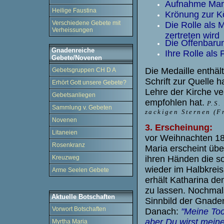
Aufnahme Mar
Heilige Faustina
Krönung zur K
Verschiedene Gebete mit
Die Rolle als 
Verheissungen
zertreten wird
Die Offenbarun
Gnadenreiche
Ihre Rolle als
Gebete/Novenen
Die Medaille enthäl
Gebetsgruppen CH D A
Schrift zur Quelle h
Erhört Gott unsere Gebete?
Lehre der Kirche ver
Gebetsanliegen
empfohlen hat.
P.S.
Sammlung v. Gebeten
zackigen Sternen (Fr
Novenen
3. Erscheinung:
Litaneien
vor Weihnachten 1
Rosenkranz
Maria erscheint üb
ihren Händen die so
Kreuzweg
wieder im Halbkreis
Arme Seelen Gebete
erhält Katharina de
zu lassen. Nochmals
Aktuelle Botschaften
Sinnbild der Gnaden
Vorwort Botschaften
Danach:
"Meine Toc
aber Du wirst mein
Myrtha Maria