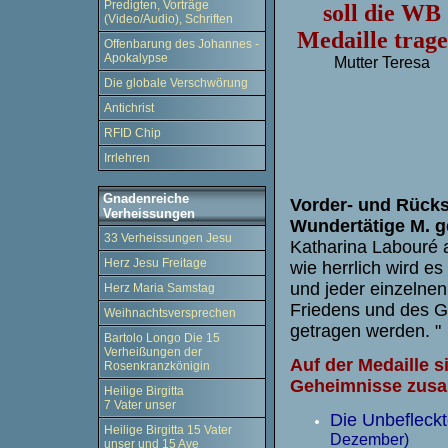
Predigten, Vorträge
soll die WB
(Video/Audio), Schriften
Medaille trage
Offenbarung des Johannes -
Apokalypse
Mutter Teresa
Die globale Verschwörung
Antichrist
RFID Chip
Irrlehren
Gnadenreiche
Vorder- und Rücks
Verheissungen
Wundertätige M. g
33 Verheissungen Jesu
Katharina Labouré a
Herz Jesu Freitage
wie herrlich wird es
und jeder einzelnen
Herz Maria Samstag
Friedens und des G
Weihnachtsversprechen
getragen werden. "
Bartolo Longo Die 15
Verheißungen der
Auf der Medaille s
Rosenkranzkönigin
Geheimnisse zus
Heilige Birgitta
7 Vater unser
Die Unbefleck
Heilige Birgitta 15 Vater
Dezember)
unser und 15 Ave