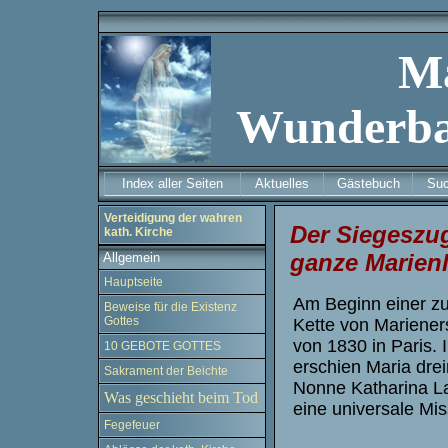
M
Wunderba
Index aller Seiten
Aktuelles
Gästebuch
Su
Verteidigung der wahren
Der Siegeszug
kath. Kirche
ganze Marienl
Allgemein
Hauptseite
Am Beginn einer 
Beweise für die Existenz
Gottes
Kette von Mariener
von 1830 in Paris. 
10 GEBOTE GOTTES
erschien Maria drei
Sakrament der Beichte
Nonne Katharina
L
Was geschieht beim Tod
eine universale Mis
Fegefeuer