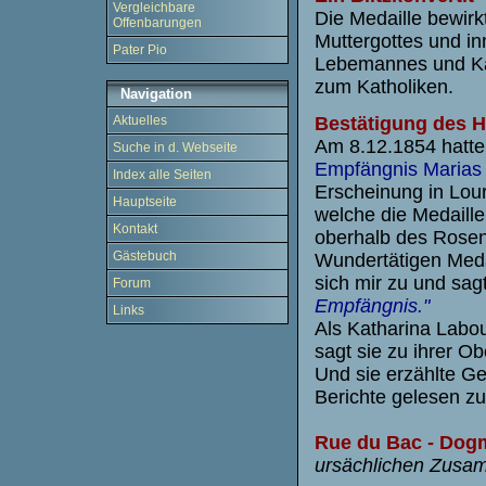
Vergleichbare
Die Medaille bewirk
Offenbarungen
Muttergottes und in
Pater Pio
Lebemannes und Kat
zum Katholiken.
Navigation
Bestätigung des 
Aktuelles
Am 8.12.1854 hatte
Suche in d. Webseite
Empfängnis Marias
Index alle Seiten
Erscheinung in Lour
Hauptseite
welche die Medaille
Kontakt
oberhalb des Rosens
Gästebuch
Wundertätigen Medai
sich mir zu und sa
Forum
Empfängnis."
Links
Als Katharina Labo
sagt sie zu ihrer O
Und sie erzählte G
Berichte gelesen zu
Rue du Bac - Dog
ursächlichen Zusa