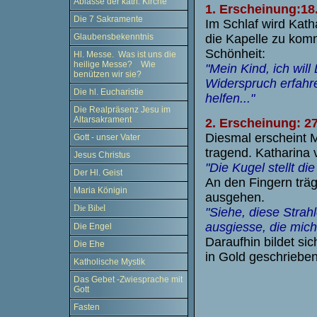
Ablässe der kath. Kirche
1. Erscheinung:18.
Die 7 Sakramente
Im Schlaf wird Kath
Glaubensbekenntnis
die Kapelle zu komm
Schönheit:
Hl. Messe. Was ist uns die
heilige Messe? Wie
"Mein Kind, ich will
benützen wir sie?
Widerspruch erfahre
Die hl. Eucharistie
helfen..."
Die Realpräsenz Jesu im
Altarsakrament
2. Erscheinung: 2
Diesmal erscheint M
Gott - unser Vater
tragend. Katharina 
Jesus Christus
"Die Kugel stellt di
Der Hl. Geist
An den Fingern träg
Maria Königin
ausgehen.
Die Bibel
"Siehe, diese Strah
ausgiesse, die mich
Die Engel
Daraufhin bildet s
Die Ehe
in Gold geschrieben
Katholische Mystik
Das Gebet -Zwiesprache mit
Gott
Fasten