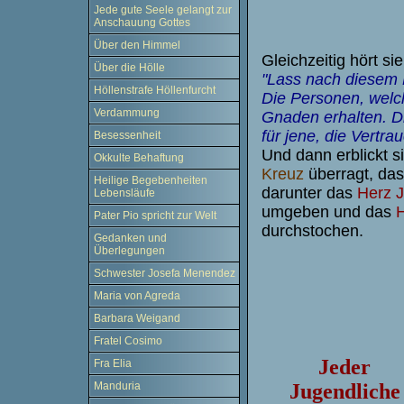
Jede gute Seele gelangt zur
Anschauung Gottes
Über den Himmel
Gleichzeitig hört si
Über die Hölle
"Lass nach diesem B
Höllenstrafe Höllenfurcht
Die Personen, welc
Verdammung
Gnaden erhalten. D
für jene, die Vertra
Besessenheit
Und dann erblickt 
Okkulte Behaftung
Kreuz
überragt, das
Heilige Begebenheiten
darunter das
Herz 
Lebensläufe
umgeben und das
H
Pater Pio spricht zur Welt
durchstochen.
Gedanken und
Überlegungen
Schwester Josefa Menendez
Maria von Agreda
Barbara Weigand
Fratel Cosimo
Jeder
Fra Elia
Manduria
Jugendliche