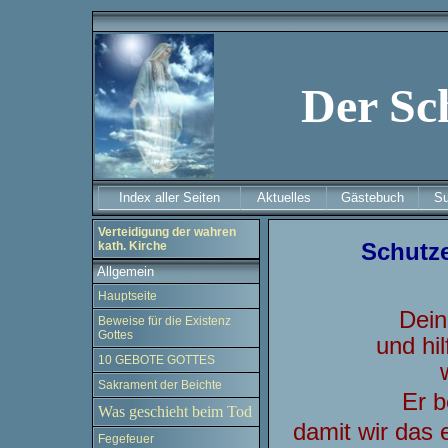
Der Sc
Index aller Seiten
Aktuelles
Gästebuch
S
Verteidigung der wahren
Schutze
kath. Kirche
Allgemein
Hauptseite
Dein
Beweise für die Existenz
Gottes
und hi
10 GEBOTE GOTTES
Sakrament der Beichte
Er b
Was geschieht beim Tod
damit wir das 
Fegefeuer