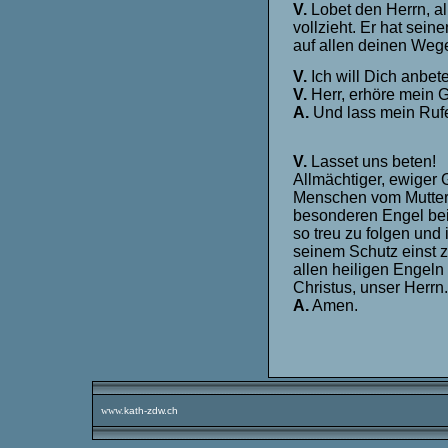
V.
Lobet den Herrn, al
vollzieht. Er hat sei
auf allen deinen Wege
V.
Ich will Dich anbe
V.
Herr, erhöre mein G
A.
Und lass mein Rufe
V.
Lasset uns beten!
Allmächtiger, ewiger 
Menschen vom Mutter
besonderen Engel beig
so treu zu folgen und
seinem Schutz einst 
allen heiligen Engeln
Christus, unser Herrn.
A.
Amen.
www.
kath-zdw.ch