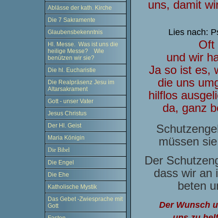
uns, damit w
Ablässe der kath. Kirche
Die 7 Sakramente
Lies nach: P
Glaubensbekenntnis
Oft
Hl. Messe. Was ist uns die
heilige Messe? Wie
und wir ha
benützen wir sie?
Ja so ist es,
Die hl. Eucharistie
die uns umg
Die Realpräsenz Jesu im
Altarsakrament
hilflos ausgel
Gott - unser Vater
da, ganz b
Jesus Christus
Schutzenge
Der Hl. Geist
Maria Königin
müssen sie 
Die Bibel
Der Schutzeng
Die Engel
dass wir an 
Die Ehe
beten u
Katholische Mystik
Das Gebet -Zwiesprache mit
Der Wunsch u
Gott
uns zu helf