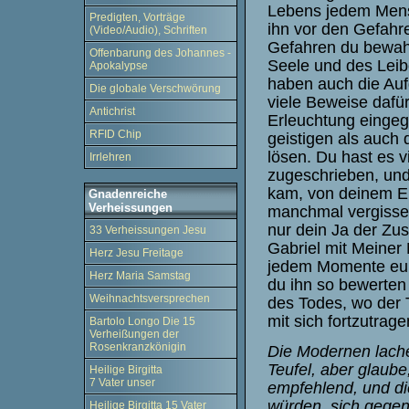
Lebens jedem Mens
Predigten, Vorträge
ihn vor den Gefahr
(Video/Audio), Schriften
Gefahren du bewahr
Offenbarung des Johannes -
Seele und des Leib
Apokalypse
haben auch die Auf
Die globale Verschwörung
viele Beweise dafür
Antichrist
Erleuchtung einge
RFID Chip
geistigen als auch
lösen. Du hast es v
Irrlehren
zugeschrieben, und
kam, von deinem En
Gnadenreiche
Verheissungen
manchmal vergissest.
nur dein Ja der Zu
33 Verheissungen Jesu
Gabriel mit Meiner 
Herz Jesu Freitage
jedem Momente eure
Herz Maria Samstag
du ihn so bewerten 
Weihnachtsversprechen
des Todes, wo der T
mit sich fortzutrage
Bartolo Longo Die 15
Verheißungen der
Rosenkranzkönigin
D
ie Modernen lache
Teufel, aber glaube
Heilige Birgitta
7 Vater unser
empfehlend, und di
würden, sich gegen
Heilige Birgitta 15 Vater