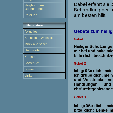
Dabei erfährt sie „
Vergleichbare
Behandlung bei ih
Offenbarungen
am besten hilft.
Pater Pio
Navigation
Gebete zum heili
Aktuelles
Suche in d. Webseite
Gebet 1
Index alle Seiten
Heiliger Schutzengel
Hauptseite
mir bei und halte mi
bitte dich, beschüt
Kontakt
Gästebuch
Gebet 2
Forum
Ich grüße dich, mein
Ich grüße dich, mein
Links
und Vollstrecker se
Handlungen un
ehrfurchtgebietende
Gebet 3
Ich grüße dich, me
bitte dich: Lenke 