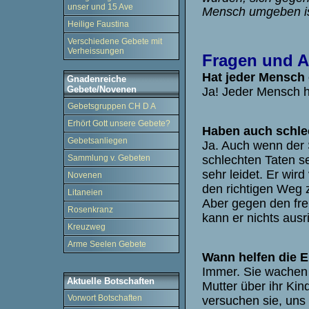
unser und 15 Ave
Mensch umgeben is
Heilige Faustina
Verschiedene Gebete mit
Verheissungen
Fragen und A
Hat jeder Mensch
Gnadenreiche
Gebete/Novenen
Ja! Jeder Mensch h
Gebetsgruppen CH D A
Erhört Gott unsere Gebete?
Haben auch schle
Gebetsanliegen
Ja. Auch wenn der 
schlechten Taten s
Sammlung v. Gebeten
sehr leidet. Er wird
Novenen
den richtigen Weg 
Litaneien
Aber gegen den fr
Rosenkranz
kann er nichts ausr
Kreuzweg
Arme Seelen Gebete
Wann helfen die 
Immer. Sie wachen 
Aktuelle Botschaften
Mutter über ihr Kin
Vorwort Botschaften
versuchen sie, uns