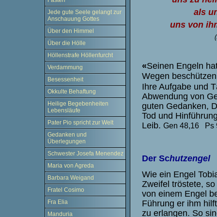
Fasten
als u
Jede gute Seele gelangt zur
Anschauung Gottes
uns von ih
Über den Himmel
Über die Hölle
Höllenstrafe Höllenfurcht
«
Seinen Engeln ha
Verdammung
Wegen beschützen; 
Besessenheit
Ihre Aufgabe und Tä
Okkulte Behaftung
Abwendung von Gef
Heilige Begebenheiten
guten Gedanken, D
Lebensläufe
Tod und Hinführun
Pater Pio spricht zur Welt
Leib.
Gen 48,16 Ps 
Gedanken und
Überlegungen
Schwester Josefa Menendez
Der Sc
hutzengel
Maria von Agreda
Wie ein Engel Tobi
Barbara Weigand
Zweifel tröstete, s
Fratel Cosimo
von einem Engel beg
Führung er ihm hilf
Fra Elia
zu erlangen. So si
Manduria