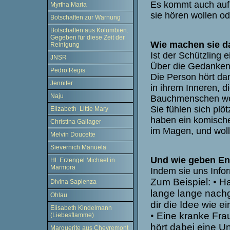
Es kommt auch auf 
Myrtha Maria
sie hören wollen od
Botschaften zur Warnung
Botschaften aus Kolumbien.
Gegeben für diese Zeit der
Wie machen sie d
Reinigung
Ist der Schützling
JNSR
Über die Gedanken
Pedro Regis
Die Person hört da
Jennifer
in ihrem Inneren, di
Naju
Bauchmenschen wer
Sie fühlen sich plöt
Elizabeth Little Mary
haben ein komisch
Christina Gallager
im Magen, und wol
Melvin Doucette
Sievernich Manuela
Und wie geben En
Hl. Erzengel Michael in
Marmora
Indem sie uns Info
Zum Beispiel:
•
Ha
Divina Sapienza
lange lange nach
Ohlau
dir die Idee wie ei
Elisabeth Kindelmann
•
Eine kranke Frau
(Liebesflamme)
hört dabei eine Un
Marguerite aus Chevremont