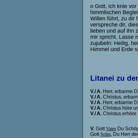
o Gott, ich knie vo
himmlischen Begleit
Willen führt, zu dir
verspreche dir, die
lieben und auf ihn
mir spricht. Lasse 
zujubeln:
Heilig, he
Himmel und Erde sin
Litanei zu d
V./ A.
Herr, erbarme D
V./ A.
Christus, erbar
V./ A.
Herr, erbarme D
V./ A.
Christus höre u
V./ A.
Christus erhöre
V.
Gott
Vater
Du Schöp
Gott
Sohn
, Du Herr d