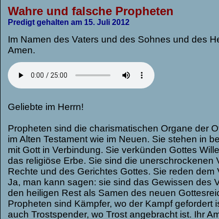
Wahre und falsche Propheten
Predigt gehalten am 15. Juli 2012
Im Namen des Vaters und des Soh­nes und des Hei­l
Amen.
Geliebte im Herrn!
Propheten sind die charismatischen Organe der Off
im Alten Testament wie im Neuen. Sie ste­hen in be
mit Gott in Ver­bin­dung. Sie ver­kün­den Got­tes Wil
das reli­giöse Erbe. Sie sind die uner­schro­cke­nen 
Rechte und des Gerich­tes Got­tes. Sie reden dem 
Ja, man kann sagen: sie sind das Gewis­sen des 
den hei­li­gen Rest als Samen des neuen Got­tes­rei­
Pro­phe­ten sind Kämp­fer, wo der Kampf gefor­dert i
auch Trost­spen­der, wo Trost ange­bracht ist. Ihr Am