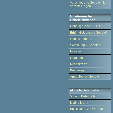
Verschiedene Gebete mit
Verheissungen
Gnadenreiche
Gebete/Novenen
Gebetsgruppen CH D A
Erhört Gott unsere Gebete?
Gebetsanliegen
Sammlung v. Gebeten
Novenen
Litaneien
Rosenkranz
Kreuzweg
Arme Seelen Gebete
Aktuelle Botschaften
Vorwort Botschaften
Myrtha Maria
Botschaften zur Warnung