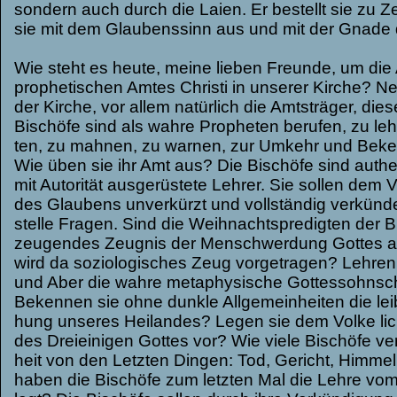
son­dern auch durch die Laien. Er bestellt sie zu Ze
sie mit dem Glau­bens­sinn aus und mit der Gnade 
Wie steht es heute, meine lie­ben Freunde, um die
pro­phe­ti­schen Amtes Christi in unse­rer Kir­che? N
der Kir­che, vor allem natür­lich die Amts­trä­ger, di
Bischöfe sind als wahre Pro­phe­ten beru­fen, zu leh­
ten, zu mah­nen, zu war­nen, zur Umkehr und Bekeh
Wie üben sie ihr Amt aus? Die Bischöfe sind authen­
mit Auto­ri­tät aus­ge­rüs­tete Leh­rer. Sie sol­len dem 
des Glau­bens unver­kürzt und voll­stän­dig ver­kün­
stelle Fra­gen. Sind die Weih­nachts­pre­dig­ten der 
zeu­gen­des Zeug­nis der Men­schwer­dung Got­tes 
wird da sozio­lo­gi­sches Zeug vor­ge­tra­gen? Leh­
und Aber die wahre meta­phy­si­sche Got­tes­sohn­sc
Beken­nen sie ohne dunkle All­ge­mein­hei­ten die leib­h
hung unse­res Hei­lan­des? Legen sie dem Volke licht
des Drei­ei­ni­gen Got­tes vor? Wie viele Bischöfe ve
heit von den Letz­ten Din­gen: Tod, Gericht, Him­me
haben die Bischöfe zum letz­ten Mal die Lehre vom 