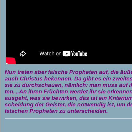
Nun tre­ten aber fal­sche Pro­phe­ten auf, die äuß
auch Chris­tus beken­nen. Da gibt es ein zwei­tes
sie zu durch­schauen, näm­lich: man muss auf i
ten. „An ihren Früch­ten wer­det ihr sie erken­n
aus­geht, was sie bewir­ken, das ist ein Kri­te­riu
schei­dung der Geis­ter, die not­wen­dig ist, um 
fal­schen Pro­phe­ten zu unter­schei­den.