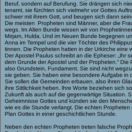
Beruf, son­dern auf Beru­fung. Sie drän­gen sich ni
ten­amt, sie fürch­ten sich viel­mehr vor Got­tes Auf­t
schwer mit ihrem Gott, und beu­gen sich dann sei­nem
Die meis­ten Pro­phe­ten sind Män­ner, aber die Frau
wegs. Im Alten Bunde wis­sen wir von Pro­phe­tin­ne
Mir­jam, Hulda. Und im Neuen Bunde begeg­nen uns 
Anna im Tem­pel und die vier Töch­ter des Phil­ip­pu
tin­nen. Die Pro­phe­ten hat­ten in der Urkir­che eine w
Der Apos­tel Pau­lus schreibt an die Ephe­ser: „Ihr se
dem Grunde der Apos­tel und der Pro­phe­ten.“ Die P
also Grund­stein, Fun­da­ment. Sie sind nicht weg­z
sie geben. Sie haben eine beson­dere Auf­gabe in
Sie sol­len die Gemein­den erbauen, also ihren Gla
ihre Sitt­lich­keit heben. Ihre Worte bezie­hen sich s
Zukunft als auch auf die gegen­wär­tige Situa­tion. 
Geheim­nisse Got­tes und kün­den sie den Men­sch
wie es die Stunde ver­langt. Die ech­ten Pro­phe­te
Plan Got­tes in einer geschicht­li­chen Stunde.
Neben den ech­ten Pro­phe­ten tre­ten fal­sche Pro­ph