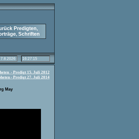
urück Predigten,
orträge, Schriften
eten - Predigt 15. Juli 2012
heten - Predigt 27. Juli 2014
org May