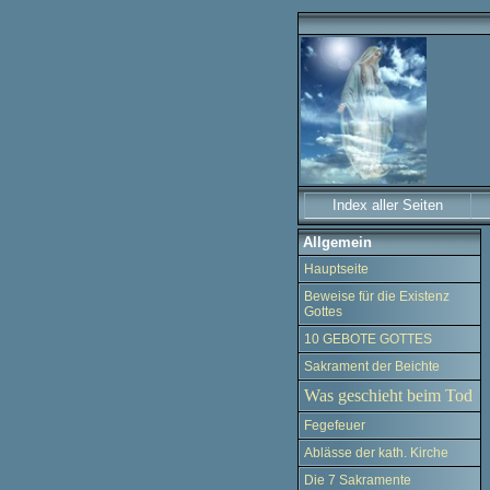
Index aller Seiten
Allgemein
Hauptseite
Beweise für die Existenz
Gottes
10 GEBOTE GOTTES
Sakrament der Beichte
Was geschieht beim Tod
Fegefeuer
Ablässe der kath. Kirche
Die 7 Sakramente