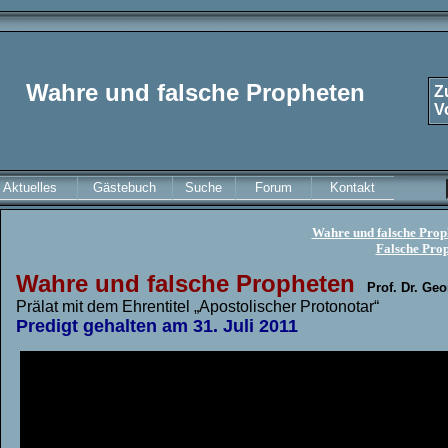
Wahre und falsche Propheten
Z
V
Aktuelles
Gästebuch
Suche
Forum
Kontakt
Wahre und falsche Proph
Falsche Prop
Wahre und falsche Propheten
Prof. Dr. Ge
Prälat mit dem Ehrentitel „Apostolischer Protonotar“
Predigt gehalten am 31. Juli 2011