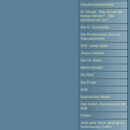
Glaubensbekenntnis
Hl. Messe. Was ist uns die
heilige Messe? Wie
benützen wir sie?
Die hl. Eucharistie
Die Realpräsenz Jesu im
Altarsakrament
Gott - unser Vater
Jesus Christus
Der Hl. Geist
Maria Königin
Die Bibel
Die Engel
EHE
Katholische Mystik
Das Gebet -Zwiesprache mit
Gott
Fasten
Jede gute Seele gelangt zur
Anschauung Gottes