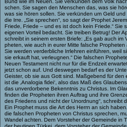
Bund wie im Neuen. Sie ver­kün­den dem Volk nac
schen. Sie sagen den Men­schen das, was sie hören
was sie hören sol­len. Sie ver­kün­den um Geld und 
die Irre. „Sie spre­chen“, so sagt der Pro­phet Jere­
Friede, Friede – und es ist doch kein Friede.“ Sie s
eige­nen Vor­teil bedacht. Sie trei­ben Betrug! Der A
schreibt in sei­nem ers­ten Briefe: „Es gab auch im 
phe­ten, wie auch in eurer Mitte fal­sche Pro­phe­ten a
Sie wer­den ver­derb­li­che Irr­leh­ren ein­füh­ren, weil
sie erkauft hat, ver­leug­nen.“ Die fal­schen Pro­phe­
Neuen Tes­ta­ment nicht nur für die End­zeit erwar­tet
jetzt schon auf. Und des­we­gen bedarf es der Unte
Geis­ter, ob sie aus Gott sind. Maß­ge­bend für den 
ist die ‚Ana­lo­gia fidei‘, also das Maß des Glau­bens
das unver­dor­bene Bekennt­nis zu Chris­tus. Im Glau
fin­den die Pro­phe­ten ihren Auf­trag und ihre Grenze
des Frie­dens und nicht der Unord­nung“, schreibt de
Ein Pro­phet muss die Art des Herrn an sich haben
die fal­schen Pro­phe­ten von Chris­tus spre­chen, 
Wan­del ach­ten. Dem Vor­ste­her der Gemeinde in Thy
der heu­ti­gen Tür­kei, dem Vor­ste­her der Gemeinde 