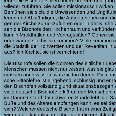
legt? Die Bischöfe sol­len durch ihre Ver­kün­di­gung
Glie­der zufüh­ren. Sie sol­len mis­sio­na­risch wir­ke
Bemü­hen sie sich, die Unwis­sen­den und Ungläu­bi­
le­nen und Abstän­di­gen, die Aus­ge­tre­te­nen und die A
gen der Kir­che zurück­zu­füh­ren oder in der Kir­che 
sen die Bischöfe den Kir­chen­raum und ver­kün­den
lium in Markt­hal­len und Vor­trags­sä­len? Gehen s
oder war­ten sie, bis sie kom­men? Viele kom­men n
die Sta­tis­tik der Kon­ver­ti­ten und der Rever­ti­ten in 
aus? Ich fürchte, sie ist ver­nich­tend!
Die Bischöfe sol­len die Nor­men des sitt­li­chen Lebe
Men­schen müs­sen nicht nur wis­sen, was sie glau­b
müs­sen auch wis­sen, was sie tun dür­fen. Die christ­l
sche Sit­ten­lehre ist ein­ge­hend, schlüs­sig und erh
den Bischö­fen voll­stän­dig und situa­ti­ons­be­zo­gen 
viele deut­sche Bischöfe erklä­ren den Men­schen, 
im Dau­er­zu­stand der schwe­ren Sünde lebt, die S
Buße und des Alta­res emp­fan­gen kann, es sei den
sich? Wel­cher deut­sche Bischof hat in einer Zeit gr
wir­rung die katho­li­sche Lehre über die geschlecht­li­c