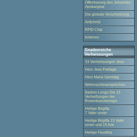
Offenbarung des Johannes -
Apokalypse
Die globale Verschwörung
Antichrist
RFID Chip
Irrlehren
Gnadenreiche
Verheissungen
33 Verheissungen Jesu
Herz Jesu Freitage
Herz Maria Samstag
Weihnachtsversprechen
Bartolo Longo Die 15
Verheißungen der
Rosenkranzkönigin
Heilige Birgitta
7 Vater unser
Heilige Birgitta 15 Vater
unser und 15 Ave
Heilige Faustina