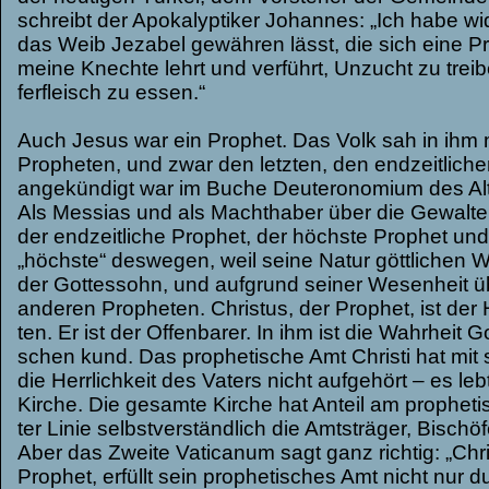
schreibt der Apo­ka­lyp­ti­ker Johan­nes: „Ich habe 
das Weib Jez­a­bel gewäh­ren lässt, die sich eine Pr
meine Knechte lehrt und ver­führt, Unzucht zu trei­
fer­fleisch zu essen.“
Auch Jesus war ein Pro­phet. Das Volk sah in ihm 
Pro­phe­ten, und zwar den letz­ten, den end­zeit­li­che
ange­kün­digt war im Buche Deu­te­ro­no­mium des Alt
Als Mes­sias und als Macht­ha­ber über die Gewal­te
der end­zeit­li­che Pro­phet, der höchste Pro­phet und
„höchste“ des­we­gen, weil seine Natur gött­li­chen W
der Got­tes­sohn, und auf­grund sei­ner Wesen­heit ü
ande­ren Pro­phe­ten. Chris­tus, der Pro­phet, ist der 
ten. Er ist der Offen­ba­rer. In ihm ist die Wahr­heit 
schen kund. Das pro­phe­ti­sche Amt Christi hat mit 
die Herr­lich­keit des Vaters nicht auf­ge­hört – es lebt
Kir­che. Die gesamte Kir­che hat Anteil am pro­phe­ti
ter Linie selbst­ver­ständ­lich die Amts­trä­ger, Bischö
Aber das Zweite Vati­ca­num sagt ganz rich­tig: „Chri
Pro­phet, erfüllt sein pro­phe­ti­sches Amt nicht nur du