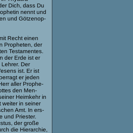
wider Dich, dass Du
o­phe­tin nennt und
ben und Göt­zen­op­
mit Recht einen
n Pro­phe­ten, der
en Tes­ta­men­tes.
n der Erde ist er
 Leh­rer. Der
esens ist. Er ist
ber­ragt er jeden
Herr aller Pro­phe­
Got­tes den Men­
sei­ner Heim­kehr in
 wei­ter in sei­ner
­schen Amt. In ers­
fe und Pries­ter.
s­tus, der große
rch die Hier­ar­chie,