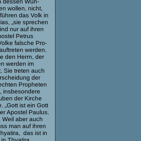
h des­sen Wün­
 wol­len, nicht,
füh­ren das Volk in
mias, „sie spre­chen
ind nur auf ihren
pos­tel Petrus
Volke fal­sche Pro­
uf­tre­ten wer­den.
 sie den Herrn, der
ten wer­den im
. Sie tre­ten auch
r­schei­dung der
ech­ten Pro­phe­ten
, ins­be­son­dere
­ben der Kir­che
. „Gott ist ein Gott
r Apos­tel Pau­lus.
. Weil aber auch
muss man auf ihren
a­tira, das ist in
in Thya­tira