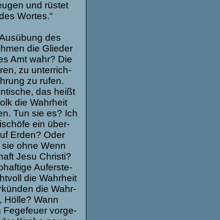
u­gen und rüs­tet
des Wor­tes.“
 Aus­übung des
eh­men die Glie­der
e­ses Amt wahr? Die
ren, zu unter­rich­
­rung zu rufen.
ti­sche, das heißt
Volk die Wahr­heit
den. Tun sie es? Ich
Bischöfe ein über­
auf Erden? Oder
ren sie ohne Wenn
haft Jesu Christi?
af­tige Auf­er­ste­
­voll die Wahr­heit
r­kün­den die Wahr­
l, Hölle? Wann
Fege­feuer vor­ge­