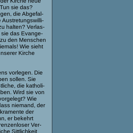
 der Kir­che neue
n. Tun sie das?
gen, die Abge­fal­
us­tre­tungs­wil­li­
zu hal­ten? Ver­las­
 sie das Evan­ge­
ie zu den Men­schen
ie­mals! Wie sieht
unse­rer Kir­che
ns vor­le­gen. Die
en sol­len. Sie
i­che, die katho­li­
a­ben. Wird sie von
vor­ge­legt? Wie
dass nie­mand, der
akra­mente der
n, er bekehrt
en­zen­lo­ser Ver­
he Sitt­lich­keit