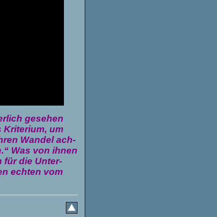
er­lich gese­hen
 Kri­te­rium, um
hren Wan­del ach­
en.“ Was von ihnen
m für die Unter­
den ech­ten vom