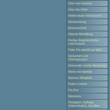
Über den Himmel
Über die Hölle
Höllenstrafe Höllenfurcht
Verdammung
Besessenheit
Okkulte Behaftung
Heilige Begebenheiten
Lebensläufe
Pater Pio spricht zur Welt
Gedanken und
Überlegungen
Schwester Josefa Menendez
Maria von Agreda
Barbara Weigand
Fratel Cosimo
Fra Elia
Manduria
Predigten, Vorträge
(Video/Audio), Schriften