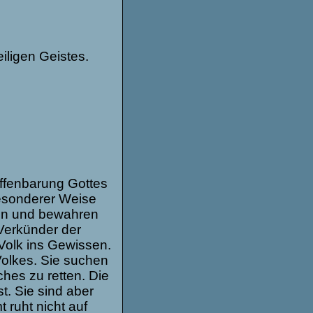
i­gen Geis­tes.
en­ba­rung Got­tes
son­de­rer Weise
­len und bewah­ren
Ver­kün­der der
Volk ins Gewis­sen.
Volkes. Sie suchen
ches zu ret­ten. Die
st. Sie sind aber
t ruht nicht auf