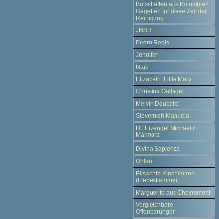
Botschaften aus Kolumbien.
Gegeben für diese Zeit der
Reinigung
JNSR
Pedro Regis
Jennifer
Naju
Elizabeth Little Mary
Christina Gallager
Melvin Doucette
Sievernich Manuela
Hl. Erzengel Michael in
Marmora
Divina Sapienza
Ohlau
Elisabeth Kindelmann
(Liebesflamme)
Marguerite aus Chevremont
Vergleichbare
Offenbarungen