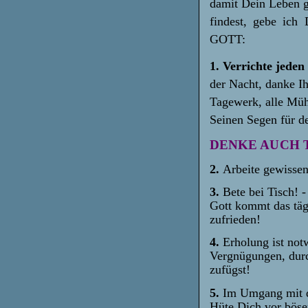
damit Dein Leben g
findest, gebe ich
GOTT:
1.
Verrichte jede
der Nacht, danke I
Tagewerk, alle Müh
Seinen Segen für d
DENKE AUCH 
2.
Arbeite gewissen
3.
Bete bei Tisch! 
Gott kommt das tägl
zufrieden!
4.
Erholung ist notw
Vergnügungen, durc
zufügst!
5.
Im Umgang mit d
Hüte Dich vor bös