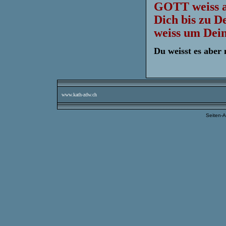
GOTT weiss al
Dich bis zu D
weiss um Dein
Du weisst es aber 
www.kath-zdw.ch
Seiten-