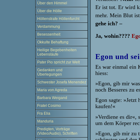
Über den Himmel
Er ist tot. Er wird 
Über die Hölle
mehr. Mein Blut is
Höllenstrafe Höllenfurcht
gehe ich? –
Verdammung
Besessenheit
Ja, wohin????
Ego
Okkulte Behaftung
Heilige Begebenheiten
Lebensläufe
Egon und se
Pater Pio spricht zur Welt
Es war einmal ein 
Gedanken und
hiess:
Überlegungen
Schwester Josefa Menendez
»Egon, gib mir was
noch Besseres zu es
Maria von Agreda
Barbara Weigand
Egon sagte: »Jetzt 
kaufen!«
Fratel Cosimo
Fra Elia
»Verdiene es dir«, 
Manduria
um dem Körper rech
Predigten, Vorträge
»Egon, gib mir zu t
(Video/Audio), Schriften
schönsten und den 