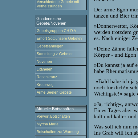
Verschiedene Gebete mit
Verheissungen
Der arme Egon muss
tanzen und Bier tri
Gnadenreiche
Gebete/Novenen
»Donnerwetter, Körp
Gebetsgruppen CH D A
werden trotzdem gr
es. Nach einiger Ze
Erhört Gott unsere Gebete?
Gebetsanliegen
»Deine Zähne fallen
Körper - und Egon t
Sammlung v. Gebeten
Novenen
»Du kannst ja auf e
Litaneien
habe Rheumatismus«
Rosenkranz
»Bald habe ich ja g
Kreuzweg
noch für dich!« sch
Arme Seelen Gebete
Wichtigste!« sagte 
»Ja, richtig«, antw
Aktuelle Botschaften
Eines Tages aber wi
kalt und kälter und 
Vorwort Botschaften
Myrtha Maria
Was soll ich nun m
Ins Grab will ich a
Botschaften zur Warnung