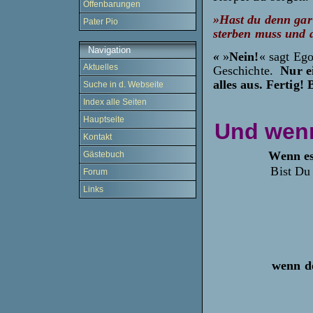
Offenbarungen
»Hast du denn gar
Pater Pio
sterben muss und d
Navigation
«
»
Nein!
« sagt Eg
Aktuelles
Geschichte.
­ Nur 
alles aus. Fertig! 
Suche in d. Webseite
Index alle Seiten
Hauptseite
Und wenn
Kontakt
Wenn es
Gästebuch
Bist Du 
Forum
Links
wenn d