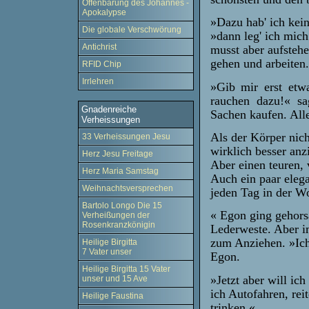
Offenbarung des Johannes -
Apokalypse
»Dazu hab' ich kein
Die globale Verschwörung
»dann leg' ich mich
Antichrist
musst aber aufstehe
gehen und arbeiten
RFID Chip
Irrlehren
»Gib mir erst etw
rauchen dazu!« sa
Gnadenreiche
Sachen kaufen. Alle
Verheissungen
Als der Körper nich
33 Verheissungen Jesu
wirklich besser an
Herz Jesu Freitage
Aber einen teuren, 
Herz Maria Samstag
Auch ein paar eleg
Weihnachtsversprechen
jeden Tag in der W
Bartolo Longo Die 15
« Egon ging gehors
Verheißungen der
Rosenkranzkönigin
Lederweste. Aber i
zum Anziehen. »Ich
Heilige Birgitta
7 Vater unser
Egon.
Heilige Birgitta 15 Vater
»Jetzt aber will ic
unser und 15 Ave
ich Autofahren, rei
Heilige Faustina
trinken.«