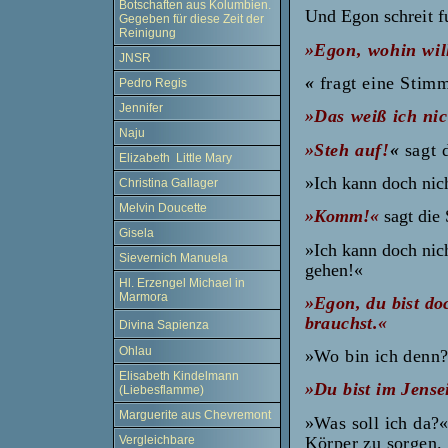
Botschaften aus Kolumbien.
Und Egon schreit fu
Gegeben für diese Zeit der
Reinigung
»Egon, wohin wil
JNSR
«
fragt eine Stim
Pedro Regis
Jennifer
»Das weiß ich ni
Naju
»Steh auf!
«
sagt 
Elizabeth Little Mary
»Ich kann doch nich
Christina Gallager
Melvin Doucette
»Komm!«
sagt die
Gisela
»Ich kann doch nic
Sievernich Manuela
gehen!«
Hl. Erzengel Michael in
Marmora
»Egon, du bist do
brauchst.«
Divina Sapienza
Ohlau
»Wo bin ich denn?
Elisabeth Kindelmann
»Du bist im Jensei
(Liebesflamme)
Marguerite aus Chevremont
»Was soll ich da?«
Körper zu sorgen. 
Vergleichbare