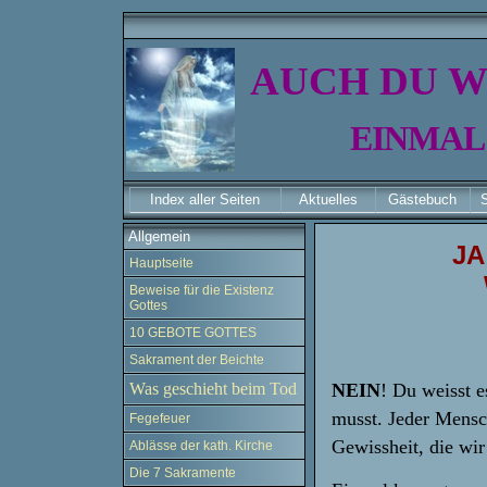
AUCH
DU
W
EINMAL
Index aller Seiten
Aktuelles
Gästebuch
Allgemein
JA
Hauptseite
Beweise für die Existenz
Gottes
10 GEBOTE GOTTES
Sakrament der Beichte
Was geschieht beim Tod
NEIN
! Du weisst e
musst. Jeder Mensc
Fegefeuer
Gewissheit, die wi
Ablässe der kath. Kirche
Die 7 Sakramente