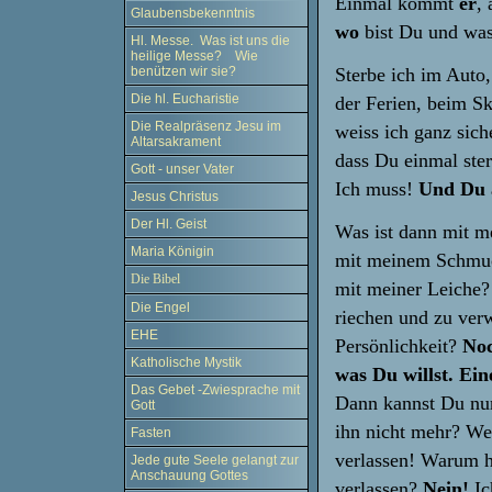
Einmal kommt
er
,
Glaubensbekenntnis
wo
bist Du und wa
Hl. Messe. Was ist uns die
heilige Messe? Wie
Sterbe ich im Auto
benützen wir sie?
Die hl. Eucharistie
der Ferien, beim Sk
Die Realpräsenz Jesu im
weiss ich ganz sich
Altarsakrament
dass Du einmal ste
Gott - unser Vater
Ich muss!
Und Du 
Jesus Christus
Der Hl. Geist
Was ist dann mit 
Maria Königin
mit meinem Schmuc
Die Bibel
mit meiner Leiche?
Die Engel
riechen und zu ver
EHE
Persönlichkeit?
Noc
Katholische Mystik
was Du willst. Ei
Das Gebet -Zwiesprache mit
Dann kannst Du nu
Gott
ihn nicht mehr? Wei
Fasten
verlassen! Warum h
Jede gute Seele gelangt zur
Anschauung Gottes
verlassen?
Nein!
Ic