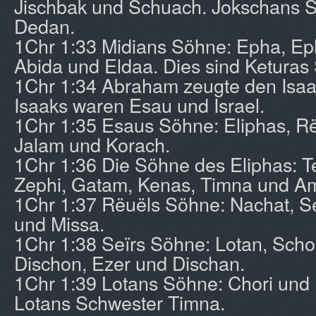
Jischbak und Schuach. Jokschans 
Dedan.
1Chr 1:33 Midians Söhne: Epha, Ep
Abida und Eldaa. Dies sind Keturas
1Chr 1:34 Abraham zeugte den Isaa
Isaaks waren Esau und Israel.
1Chr 1:35 Esaus Söhne: Eliphas, Rë
Jalam und Korach.
1Chr 1:36 Die Söhne des Eliphas: 
Zephi, Gatam, Kenas, Timna und A
1Chr 1:37 Rëuëls Söhne: Nachat, 
und Missa.
1Chr 1:38 Seïrs Söhne: Lotan, Scho
Dischon, Ezer und Dischan.
1Chr 1:39 Lotans Söhne: Chori un
Lotans Schwester Timna.