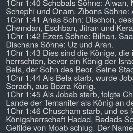
1Chr 1:40 Schobals Söhne: Alwan, 
Schephi und Onam. Zibons Söhne: 
1Chr 1:41 Anas Sohn: Dischon, des
Chemdan, Eschban, Jitran und Kera
1Chr 1:42 Ezers Söhne: Bilhan, Sa
Dischans Söhne: Uz und Aran.
1Chr 1:43 Dies sind die Könige, di
herrschten, bevor ein König der Israe
Bela, der Sohn des Beor. Seine Sta
1Chr 1:44 Als Bela starb, wurde Jo
Serach, aus Bozra König.
1Chr 1:45 Als Jobab starb, folgte 
Lande der Temaniter als König an de
1Chr 1:46 Chuscham starb, und es fo
Königsherrschaft Hadad, Bedads So
Gefilde von Moab schlug. Der Name 