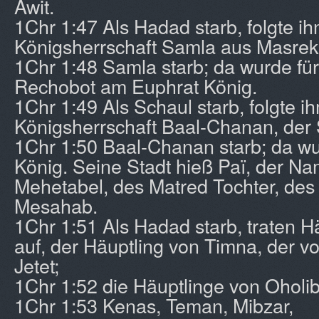
Awit.
1Chr 1:47 Als Hadad starb, folgte ih
Königsherrschaft Samla aus Masrek
1Chr 1:48 Samla starb; da wurde für
Rechobot am Euphrat König.
1Chr 1:49 Als Schaul starb, folgte ih
Königsherrschaft Baal-Chanan, der
1Chr 1:50 Baal-Chanan starb; da wu
König. Seine Stadt hieß Paï, der Na
Mehetabel, des Matred Tochter, de
Mesahab.
1Chr 1:51 Als Hadad starb, traten H
auf, der Häuptling von Timna, der v
Jetet;
1Chr 1:52 die Häuptlinge von Oholi
1Chr 1:53 Kenas, Teman, Mibzar,