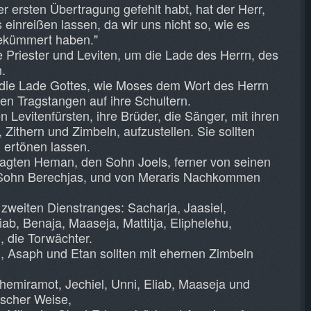
er ersten Übertragung gefehlt habt, hat der Herr,
 einreißen lassen, da wir uns nicht so, wie es
gekümmert haben."
 Priester und Leviten, um die Lade des Herrn, des
n.
 die Lade Gottes, wie Moses dem Wort des Herrn
en Tragstangen auf ihre Schultern.
 Levitenfürsten, ihre Brüder, die Sänger, mit ihren
 Zithern und Zimbeln, aufzustellen. Sie sollten
l ertönen lassen.
ragten Heman, den Sohn Joels, ferner von seinen
Sohn Berechjas, und von Meraris Nachkommen
zweiten Dienstranges: Sacharja, Jaasiel,
iab, Benaja, Maaseja, Mattitja, Eliphelehu,
 die Torwächter.
 Asaph und Etan sollten mit ehernen Zimbeln
hemiramot, Jechiel, Unni, Eliab, Maaseja und
ischer Weise,