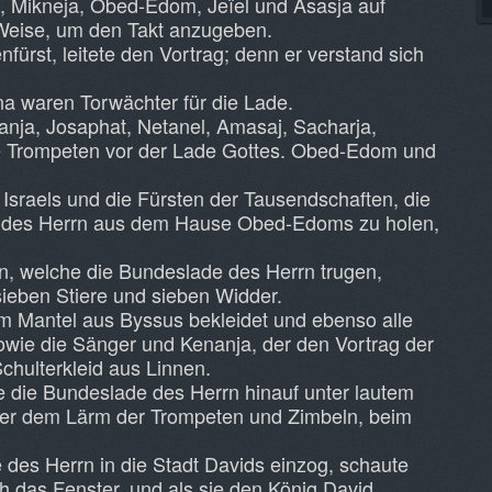
u, Mikneja, Obed-Edom, Jeïel und Asasja auf
 Weise, um den Takt anzugeben.
fürst, leitete den Vortrag; denn er verstand sich
a waren Torwächter für die Lade.
anja, Josaphat, Netanel, Amasaj, Sacharja,
ie Trompeten vor der Lade Gottes. Obed-Edom und
 Israels und die Fürsten der Tausendschaften, die
e des Herrn aus dem Hause Obed-Edoms zu holen,
n, welche die Bundeslade des Herrn trugen,
sieben Stiere und sieben Widder.
m Mantel aus Byssus bekleidet und ebenso alle
sowie die Sänger und Kenanja, der den Vortrag der
Schulterkleid aus Linnen.
e die Bundeslade des Herrn hinauf unter lautem
ter dem Lärm der Trompeten und Zimbeln, beim
 des Herrn in die Stadt Davids einzog, schaute
ch das Fenster, und als sie den König David