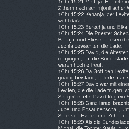
1Chr 15:21 Mattitja, Elipheleh
Zithern nach schimjonitischer
1Chr 15:22 Kenanja, der Leviten
wohl darauf.
1Chr 15:23 Berechja und Elkan
1Chr 15:24 Die Priester Scheb
Benaja, und Elieser bliesen d
Jechia bewachten die Lade.
1Chr 15:25 David, die Ältesten
mitgingen, um die Bundeslad
waren hoch erfreut.
1Chr 15:26 Da Gott den Levite
gnädig beistand, opferte man 
1Chr 15:27 David war mit eine
Leviten, die die Lade trugen, 
Sänger leitete. David trug ein 
1Chr 15:28 Ganz Israel bracht
Jubel und Posaunenschall, un
Spiel von Harfen und Zithern.
1Chr 15:29 Als die Bundeslade
Michal, die Tochter Sauls, dur