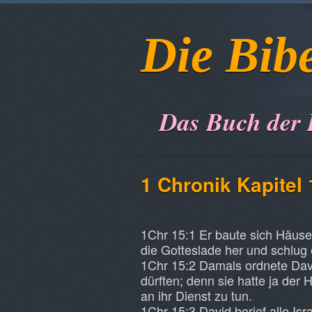
Die Bib
Das Buch der
1 Chronik Kapitel 
1Chr 15:1 Er baute sich Häuser 
die Gotteslade her und schlug ei
1Chr 15:2 Damals ordnete Davi
dürften; denn sie hatte ja der
an ihr Dienst zu tun.
1Chr 15:3 David berief alle Is