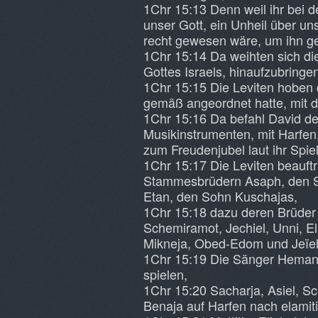
1Chr 15:13 Denn weil ihr bei d
unser Gott, ein Unheil über uns
recht gewesen wäre, um ihn 
1Chr 15:14 Da weihten sich die
Gottes Israels, hinaufzubringe
1Chr 15:15 Die Leviten hoben
gemäß angeordnet hatte, mit d
1Chr 15:16 Da befahl David den
Musikinstrumenten, mit Harfen,
zum Freudenjubel laut ihr Spie
1Chr 15:17 Die Leviten beauft
Stammesbrüdern Asaph, den 
Etan, den Sohn Kuschajas,
1Chr 15:18 dazu deren Brüder 
Schemiramot, Jechiel, Unni, El
Mikneja, Obed-Edom und Jeïel,
1Chr 15:19 Die Sänger Heman,
spielen,
1Chr 15:20 Sacharja, Asiel, Sc
Benaja auf Harfen nach elamit