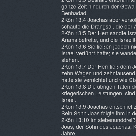
ganze Zeit hindurch der Gewa
Benhadad.
2Kön 13:4 Joachas aber versöh
schaute die Drangsal, die der 
2Kön 13:5 Der Herr sandte Isra
Arams befreite, und die Israel
2Kön 13:6 Sie ließen jedoch n
Israel verführt hatte; sie wand
stehen.
2Kön 13:7 Der Herr ließ dem J
zehn Wagen und zehntausend 
hatte sie vernichtet und wie St
2Kön 13:8 Die übrigen Taten d
kriegerischen Leistungen, sind
Israel.
2Kön 13:9 Joachas entschlief 
Sein Sohn Joas folgte ihm in d
2Kön 13:10 Im siebenunddreiß
Joas, der Sohn des Joachas, K
Jahre.