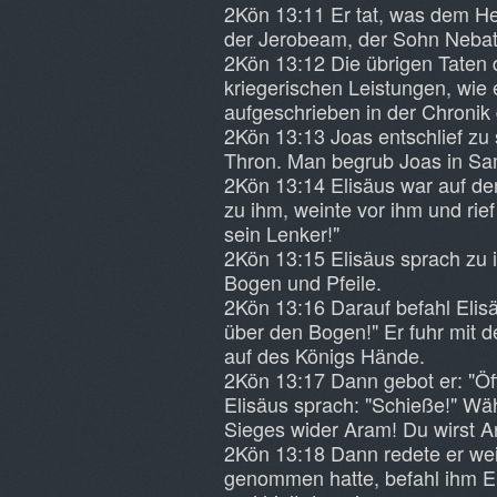
2Kön 13:11 Er tat, was dem Her
der Jerobeam, der Sohn Nebats,
2Kön 13:12 Die übrigen Taten 
kriegerischen Leistungen, wie
aufgeschrieben in der Chronik 
2Kön 13:13 Joas entschlief zu
Thron. Man begrub Joas in Sam
2Kön 13:14 Elisäus war auf den
zu ihm, weinte vor ihm und rie
sein Lenker!"
2Kön 13:15 Elisäus sprach zu 
Bogen und Pfeile.
2Kön 13:16 Darauf befahl Elis
über den Bogen!" Er fuhr mit 
auf des Königs Hände.
2Kön 13:17 Dann gebot er: "Öf
Elisäus sprach: "Schieße!" Wäh
Sieges wider Aram! Du wirst A
2Kön 13:18 Dann redete er weit
genommen hatte, befahl ihm El