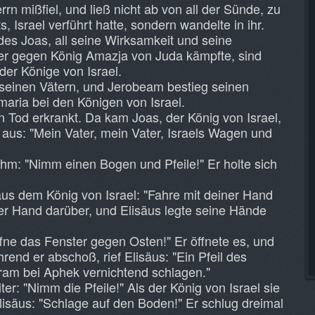
rn mißfiel, und ließ nicht ab von all der Sünde, zu
 Israel verführt hatte, sondern wandelte in ihr.
des Joas, all seine Wirksamkeit und seine
 er gegen König Amazja von Juda kämpfte, sind
der Könige von Israel.
 seinen Vätern, und Jerobeam bestieg seinen
aria bei den Königen von Israel.
 Tod erkrankt. Da kam Joas, der König von Israel,
f aus: "Mein Vater, mein Vater, Israels Wagen und
ihm: "Nimm einen Bogen und Pfeile!" Er holte sich
äus dem König von Israel: "Fahre mit deiner Hand
der Hand darüber, und Elisäus legte seine Hände
fne das Fenster gegen Osten!" Er öffnete es, und
rend er abschoß, rief Elisäus: "Ein Pfeil des
ram bei Aphek vernichtend schlagen."
er: "Nimm die Pfeile!" Als der König von Israel sie
isäus: "Schlage auf den Boden!" Er schlug dreimal