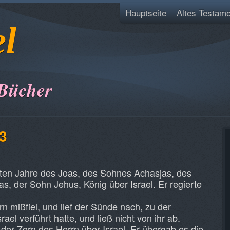
Hauptseite
Altes Testame
el
 Bücher
13
ten Jahre des Joas, des Sohnes Achasjas, des
, der Sohn Jehus, König über Israel. Er regierte
n mißfiel, und lief der Sünde nach, zu der
el verführt hatte, und ließ nicht von ihr ab.
der Zorn des Herrn über Israel. Er übergab es die