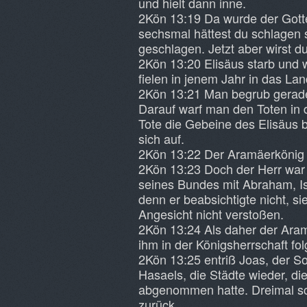
und hielt dann inne.
2Kön 13:19 Da wurde der Gotte
sechsmal hättest du schlagen s
geschlagen. Jetzt aber wirst d
2Kön 13:20 Elisäus starb und
fielen in jenem Jahr in das Lan
2Kön 13:21 Man begrub gerade
Darauf warf man den Toten in 
Tote die Gebeine des Elisäus b
sich auf.
2Kön 13:22 Der Aramäerkönig H
2Kön 13:23 Doch der Herr war 
seines Bundes mit Abraham, Is
denn er beabsichtigte nicht, s
Angesicht nicht verstoßen.
2Kön 13:24 Als daher der Ara
ihm in der Königsherrschaft fol
2Kön 13:25 entriß Joas, der
Hasaels, die Städte wieder, di
abgenommen hatte. Dreimal sc
zurück.