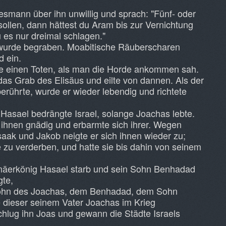
smann über ihn unwillig und sprach: "Fünf- oder
ollen, dann hättest du Aram bis zur Vernichtung
u es nur dreimal schlagen."
 wurde begraben. Moabitische Räuberscharen
d ein.
 einen Toten, als man die Horde ankommen sah.
das Grab des Elisäus und eilte von dannen. Als der
erührte, wurde er wieder lebendig und richtete
asael bedrängte Israel, solange Joachas lebte.
ihnen gnädig und erbarmte sich ihrer. Wegen
aak und Jakob neigte er sich ihnen wieder zu;
ie zu verderben, und hatte sie bis dahin von seinem
mäerkönig Hasael starb und sein Sohn Benhadad
gte,
 Sohn des Joachas, dem Benhadad, dem Sohn
e dieser seinem Vater Joachas im Krieg
hlug ihn Joas und gewann die Städte Israels