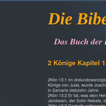
Die Bib
Das Buch der
2 Könige Kapitel 
2Kön 13:1 Im dreiundzwanzigs
Königs von Juda, wurde Joachas
in Samaria siebzehn Jahre.
2Kön 13:2 Er tat, was dem Herr
Jerobeam, der Sohn Nebats, Isra
2Kön 13:3 Deshalb entbrannte 