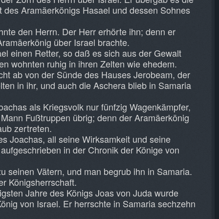
lt des Aramäerkönigs Hasael und dessen Sohnes
nte den Herrn. Der Herr erhörte ihn; denn er
Aramäerkönig über Israel brachte.
el einen Retter, so daß es sich aus der Gewalt
iten wohnten ruhig in ihren Zelten wie ehedem.
icht ab von der Sünde des Hauses Jerobeam, der
elten in ihr, und auch die Aschera blieb in Samaria
oachas als Kriegsvolk nur fünfzig Wagenkämpfer,
Mann Fußtruppen übrig; denn der Aramäerkönig
aub zertreten.
es Joachas, all seine Wirksamkeit und seine
 aufgeschrieben in der Chronik der Könige von
zu seinen Vätern, und man begrub ihn in Samaria.
er Königsherrschaft.
igsten Jahre des Königs Joas von Juda wurde
önig von Israel. Er herrschte in Samaria sechzehn