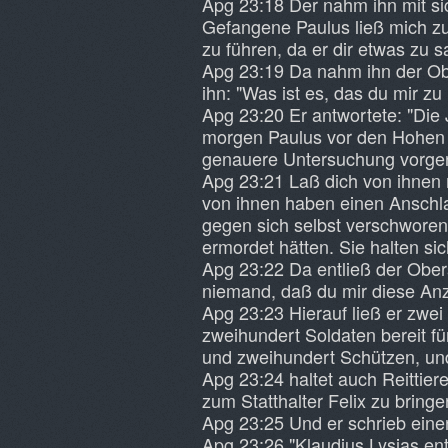
Apg 23:18 Der nahm ihn mit sic
Gefangene Paulus ließ mich z
zu führen, da er dir etwas zu 
Apg 23:19 Da nahm ihn der Ober
ihn: "Was ist es, das du mir z
Apg 23:20 Er antwortete: "Die 
morgen Paulus vor den Hohen R
genauere Untersuchung vorge
Apg 23:21 Laß dich von ihnen 
von ihnen haben einen Anschla
gegen sich selbst verschworen,
ermordet hätten. Sie halten si
Apg 23:22 Da entließ der Obe
niemand, daß du mir diese Anz
Apg 23:23 Hierauf ließ er zwe
zweihundert Soldaten bereit f
und zweihundert Schützen, und
Apg 23:24 haltet auch Reittier
zum Statthalter Felix zu bringe
Apg 23:25 Und er schrieb einen
Apg 23:26 "Klaudius Lysias ent