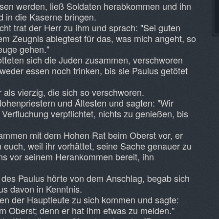
issen werden, ließ Soldaten herabkommen und ihn
d in die Kaserne bringen.
ht trat der Herr zu ihm und sprach: "Sei guten
em Zeugnis ablegtest für das, was mich angeht, so
euge gehen."
rotteten sich die Juden zusammen, verschworen
 weder essen noch trinken, bis sie Paulus getötet
als vierzig, die sich so verschworen.
ohenpriestern und Ältesten und sagten: "Wir
Verfluchung verpflichtet, nichts zu genießen, bis
sammen mit dem Hohen Rat beim Oberst vor, er
u euch, weil ihr vorhättet, seine Sache genauer zu
uns vor seinem Herankommen bereit, ihn
des Paulus hörte von dem Anschlag, begab sich
us davon in Kenntnis.
nen der Hauptleute zu sich kommen und sagte:
m Oberst; denn er hat ihm etwas zu melden."