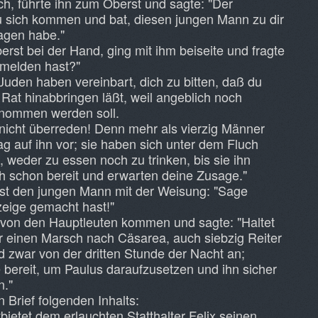
h, führte ihn zum Oberst und sagte: "Der
u sich kommen und bat, diesen jungen Mann zu dir
sagen habe."
st bei der Hand, ging mit ihm beiseite und fragte
u melden hast?"
Juden haben vereinbart, dich zu bitten, daß du
at hinabbringen läßt, weil angeblich noch
nommen werden soll.
nicht überreden! Denn mehr als vierzig Männer
g auf ihn vor; sie haben sich unter dem Fluch
 weder zu essen noch zu trinken, bis sie ihn
ch schon bereit und erwarten deine Zusage."
rst den jungen Mann mit der Weisung: "Sage
eige gemacht hast!"
i von den Hauptleuten kommen und sagte: "Haltet
ür einen Marsch nach Cäsarea, auch siebzig Reiter
 zwar von der dritten Stunde der Nacht an;
e bereit, um Paulus daraufzusetzen und ihn sicher
n."
 Brief folgenden Inhalts:
bietet dem erlauchten Statthalter Felix seinen