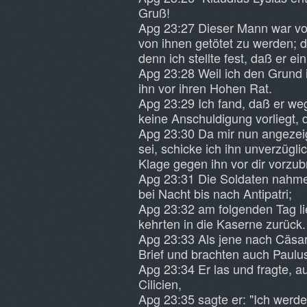
Gruß!
Apg 23:27 Dieser Mann war vo
von ihnen getötet zu werden; da
denn ich stellte fest, daß er ei
Apg 23:28 Weil ich den Grund i
ihn vor ihren Hohen Rat.
Apg 23:29 Ich fand, daß er weg
keine Anschuldigung vorliegt, 
Apg 23:30 Da mir nun angezei
sei, schicke ich ihn unverzügl
Klage gegen ihn vor dir vorzub
Apg 23:31 Die Soldaten nahme
bei Nacht bis nach Antipatri;
Apg 23:32 am folgenden Tag lie
kehrten in die Kaserne zurück.
Apg 23:33 Als jene nach Cäsa
Brief und brachten auch Paulus
Apg 23:34 Er las und fragte, a
Cilicien,
Apg 23:35 sagte er: "Ich werd