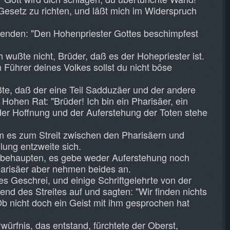
Gesetz zu richten, und läßt mich im Widerspruch
henden: "Den Hohenpriester Gottes beschimpfest
h wußte nicht, Brüder, daß es der Hohepriester ist.
n Führer deines Volkes sollst du nicht böse
te, daß der eine Teil Sadduzäer und der andere
m Hohen Rat: "Brüder! Ich bin ein Pharisäer, ein
er Hoffnung und der Auferstehung der Toten stehe
am es zum Streit zwischen den Pharisäern und
ung entzweite sich.
behaupten, es gebe weder Auferstehung noch
harisäer aber nehmen beides an.
s Geschrei, und einige Schriftgelehrte von der
nd des Streites auf und sagten: "Wir finden nichts
 nicht doch ein Geist mit ihm gesprochen hat
ürfnis, das entstand, fürchtete der Oberst,