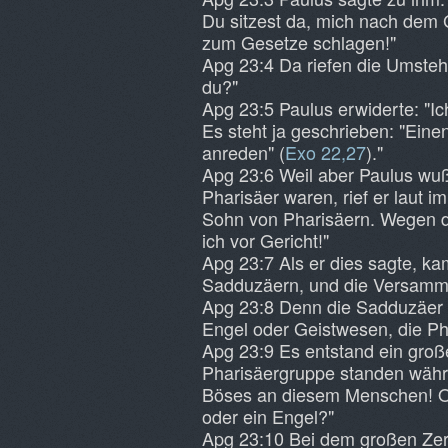
Du sitzest da, mich nach dem 
zum Gesetze schlagen!"
Apg 23:4 Da riefen die Umste
du?"
Apg 23:5 Paulus erwiderte: "Ic
Es steht ja geschrieben: "Eine
anreden" (
Exo 22,27
)."
Apg 23:6 Weil aber Paulus wuß
Pharisäer waren, rief er laut i
Sohn von Pharisäern. Wegen d
ich vor Gericht!"
Apg 23:7 Als er dies sagte, k
Sadduzäern, und die Versamml
Apg 23:8 Denn die Sadduzäer 
Engel oder Geistwesen, die P
Apg 23:9 Es entstand ein große
Pharisäergruppe standen währe
Böses an diesem Menschen! Ob
oder ein Engel?"
Apg 23:10 Bei dem großen Zerw