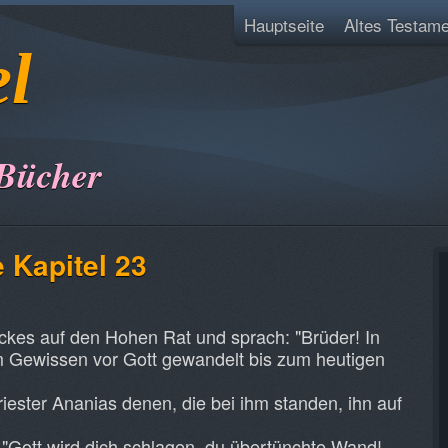
Hauptseite
Altes Testame
el
 Bücher
 Kapitel 23
ickes auf den Hohen Rat und sprach: "Brüder! In
em Gewissen vor Gott gewandelt bis zum heutigen
iester Ananias denen, die bei ihm standen, ihn auf
 "Gott wird dich schlagen, du übertünchte Wand!