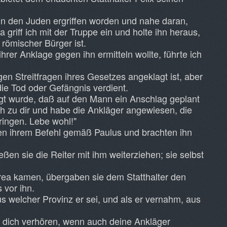
n den Juden ergriffen worden und nahe daran,
 griff ich mit der Truppe ein und holte ihn heraus,
n römischer Bürger ist.
hrer Anklage gegen ihn ermitteln wollte, führte ich
en Streitfragen ihres Gesetzes angeklagt ist, aber
die Tod oder Gefängnis verdient.
gt wurde, daß auf den Mann ein Anschlag geplant
ich zu dir und habe die Ankläger angewiesen, die
ringen. Lebe wohl!"
n ihrem Befehl gemäß Paulus und brachten ihn
ßen sie die Reiter mit ihm weiterziehen; sie selbst
rea kamen, übergaben sie dem Statthalter den
 vor ihn.
us welcher Provinz er sei, und als er vernahm, aus
e dich verhören, wenn auch deine Ankläger