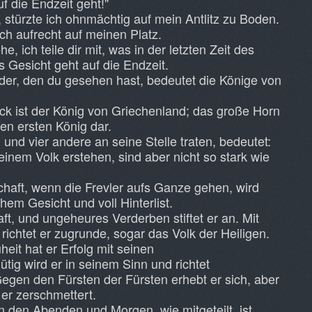
f die Endzeit geht!"
 stürzte ich ohnmächtig auf mein Antlitz zu Boden.
ich aufrecht auf meinen Platz.
e, ich teile dir mit, was in der letzten Zeit des
s Gesicht geht auf die Endzeit.
er, den du gesehen hast, bedeutet die Könige von
ck ist der König von Griechenland; das große Horn
en ersten König dar.
nd vier andere an seine Stelle traten, bedeutet:
inem Volk erstehen, sind aber nicht so stark wie
haft, wenn die Frevler aufs Ganze gehen, wird
hem Gesicht und voll Hinterlist.
ft, und ungeheures Verderben stiftet er an. Mit
e richtet er zugrunde, sogar das Volk der Heiligen.
it hat er Erfolg mit seinen
g wird er in seinem Sinn und richtet
egen den Fürsten der Fürsten erhebt er sich, aber
er zerschmettert.
 den Abenden und Morgen, wie mitgeteilt, ist