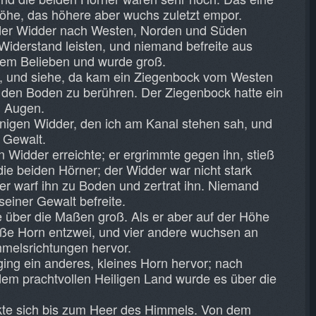
öhe, das höhere aber wuchs zuletzt empor.
 der Widder nach Westen, Norden und Süden
 Widerstand leisten, und niemand befreite aus
inem Belieben und wurde groß.
m, und siehe, da kam ein Ziegenbock vom Westen
 den Boden zu berühren. Der Ziegenbock hatte ein
n Augen.
rnigen Widder, den ich am Kanal stehen sah, und
r Gewalt.
n Widder erreichte; er ergrimmte gegen ihn, stieß
ie beiden Hörner; der Widder war nicht stark
er warf ihn zu Boden und zertrat ihn. Niemand
seiner Gewalt befreite.
 über die Maßen groß. Als er aber auf der Höhe
roße Horn entzwei, und vier andere wuchsen an
mmelsrichtungen hervor.
ing ein anderes, kleines Horn hervor; nach
em prachtvollen Heiligen Land wurde es über die
kte sich bis zum Heer des Himmels. Von dem