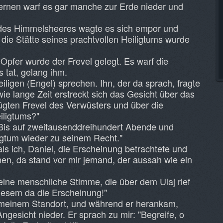
rnen warf es gar manche zur Erde nieder und
 des Himmelsheeres wagte es sich empor und
 die Stätte seines prachtvollen Heiligtums wurde
Opfer wurde der Frevel gelegt. Es warf die
 tat, gelang ihm.
iligen (Engel) sprechen. Ihn, der da sprach, fragte
wie lange Zeit erstreckt sich das Gesicht über das
ügten Frevel des Verwüsters und über die
iligtums?"
"Bis auf zweitausenddreihundert Abende und
gtum wieder zu seinem Recht."
ls ich, Daniel, die Erscheinung betrachtete und
hen, da stand vor mir jemand, der aussah wie ein
ine menschliche Stimme, die über dem Ulaj rief
diesem da die Erscheinung!"
 meinem Standort, und während er herankam,
Angesicht nieder. Er sprach zu mir: "Begreife, o