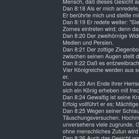
Mensch, daß dieses Gesicht au
Dan 8:18 Als er mich anredete,
Er berührte mich und stellte m
Dan 8:19 Er redete weiter: "Sieh
Zornes eintreten wird; denn da
Dan 8:20 Der zweihörnige Widd
Medien und Persien.
Dan 8:21 Der zottige Ziegenbo
zwischen seinen Augen stellt d
Dan 8:22 Daß es entzweibrach u
Vier Königreiche werden aus se
er.
Dan 8:23 Am Ende ihrer Herrsc
sich ein König erheben mit frec
Dan 8:24 Gewaltig ist seine Kra
Erfolg vollführt er es; Mächtig
Dan 8:25 Wegen seiner Schlauhe
Täuschungsversuchen. Hochmüti
unversehens viele zugrunde. G
ohne menschliches Zutun wird 
Dan 8:26 Auch das Gesicht von