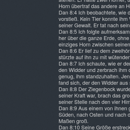
Horn übertraf das andere an H
Dan 8:4 Ich beobachtete, wie
vorstieß. Kein Tier konnte ihm
seiner Gewalt. Er tat nach se
Dan 8:5 Ich folgte aufmerksa
her über die ganze Erde, ohne
einziges Horn zwischen seine
Dan 8:6 Er lief zu dem zweihö
stürzte auf ihn zu mit wütende
Dan 8:7 Ich schaute, wie er de
den Widder und zerbrach ihm d
genug, ihm standzuhalten. Jen
fand sich, der den Widder aus 
Dan 8:8 Der Ziegenbock wurde
seiner Kraft war, brach das g
seiner Stelle nach den vier Hi
Dan 8:9 Aus einem von ihnen g
Süden, nach Osten und nach d
Maßen groß.
Dan 8:10 Seine Größe erstrec