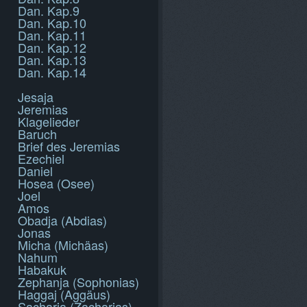
Dan. Kap.9
Dan. Kap.10
Dan. Kap.11
Dan. Kap.12
Dan. Kap.13
Dan. Kap.14
Jesaja
Jeremias
Klagelieder
Baruch
Brief des Jeremias
Ezechiel
Daniel
Hosea (Osee)
Joel
Amos
Obadja (Abdias)
Jonas
Micha (Michäas)
Nahum
Habakuk
Zephanja (Sophonias)
Haggaj (Aggäus)
Sacharja (Zacharias)