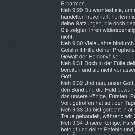
Erbarmen.
Neh 9:29 Du warntest sie, um 
handelten frevelhaft, hörten n
deine Satzungen, die doch de
Sie zeigten ihren widerspenst
nicht.
Neh 9:30 Viele Jahre hindurch 
Geist mit Hilfe deiner Prophete
Gewalt der Heidenvölker.
Neh 9:31 Doch in der Fülle de
bereiten und sie nicht verlass
Gott.
Neh 9:32 Und nun, unser Gott, 
den Bund und die Huld bewahrt,
das unsere Könige, Fürsten, P
Volk getroffen hat seit den Ta
Neh 9:33 Du bist gerecht in a
Treue gehandelt, während wir 
Neh 9:34 Unsere Könige, Fürst
befolgt und deine Befehle und 