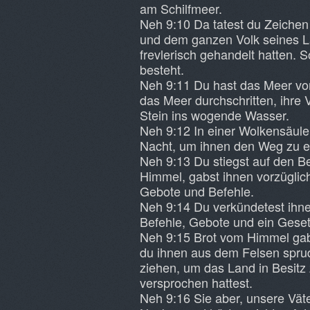
am Schilfmeer.
Neh 9:10 Da tatest du Zeichen
und dem ganzen Volk seines L
frevlerisch gehandelt hatten. 
besteht.
Neh 9:11 Du hast das Meer vor
das Meer durchschritten, ihre V
Stein ins wogende Wasser.
Neh 9:12 In einer Wolkensäule 
Nacht, um ihnen den Weg zu er
Neh 9:13 Du stiegst auf den B
Himmel, gabst ihnen vorzüglich
Gebote und Befehle.
Neh 9:14 Du verkündetest ihnen
Befehle, Gebote und ein Gese
Neh 9:15 Brot vom Himmel gabs
du ihnen aus dem Felsen sprude
ziehen, um das Land in Besitz
versprochen hattest.
Neh 9:16 Sie aber, unsere Väter