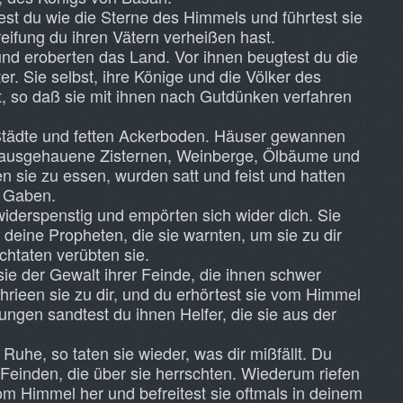
st du wie die Sterne des Himmels und führtest sie
eifung du ihren Vätern verheißen hast.
nd eroberten das Land. Vor ihnen beugtest du die
. Sie selbst, ihre Könige und die Völker des
t, so daß sie mit ihnen nach Gutdünken verfahren
 Städte und fetten Ackerboden. Häuser gewannen
lt, ausgehauene Zisternen, Weinberge, Ölbäume und
 sie zu essen, wurden satt und feist und hatten
n Gaben.
iderspenstig und empörten sich wider dich. Sie
 deine Propheten, die sie warnten, um sie zu dir
htaten verübten sie.
ie der Gewalt ihrer Feinde, die ihnen schwer
chrieen sie zu dir, und du erhörtest sie vom Himmel
mungen sandtest du ihnen Helfer, die sie aus der
Ruhe, so taten sie wieder, was dir mißfällt. Du
 Feinden, die über sie herrschten. Wiederum riefen
vom Himmel her und befreitest sie oftmals in deinem