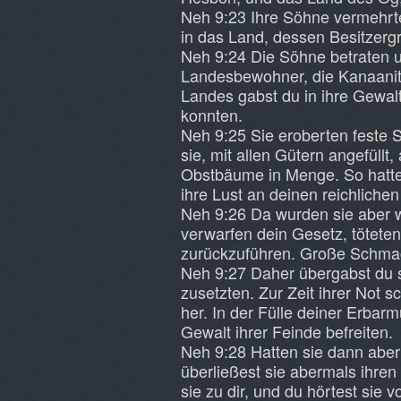
Neh 9:23 Ihre Söhne vermehrte
in das Land, dessen Besitzergr
Neh 9:24 Die Söhne betraten u
Landesbewohner, die Kanaaniter
Landes gabst du in ihre Gewal
konnten.
Neh 9:25 Sie eroberten feste
sie, mit allen Gütern angefül
Obstbäume in Menge. So hatten
ihre Lust an deinen reichliche
Neh 9:26 Da wurden sie aber w
verwarfen dein Gesetz, töteten
zurückzuführen. Große Schmac
Neh 9:27 Daher übergabst du s
zusetzten. Zur Zeit ihrer Not s
her. In der Fülle deiner Erbar
Gewalt ihrer Feinde befreiten.
Neh 9:28 Hatten sie dann aber 
überließest sie abermals ihren
sie zu dir, und du hörtest sie 