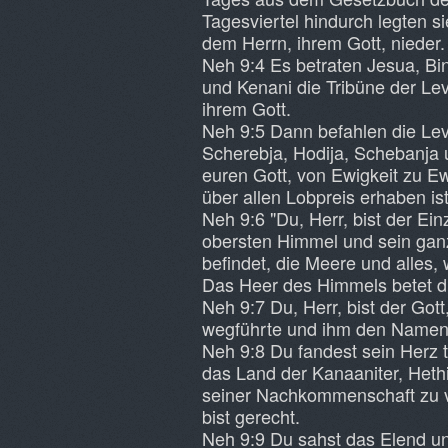
Tagesviertel hindurch legten s
dem Herrn, ihrem Gott, nieder.
Neh 9:4 Es betraten Jesua, Bi
und Kenani die Tribüne der Lev
ihrem Gott.
Neh 9:5 Dann befahlen die Lev
Scherebja, Hodija, Schebanja u
euren Gott, von Ewigkeit zu Ew
über allen Lobpreis erhaben ist
Neh 9:6 "Du, Herr, bist der Ei
obersten Himmel und sein ganz
befindet, die Meere und alles,
Das Heer des Himmels betet d
Neh 9:7 Du, Herr, bist der Got
wegführte und ihm den Name
Neh 9:8 Du fandest sein Herz 
das Land der Kanaaniter, Hethit
seiner Nachkommenschaft zu ve
bist gerecht.
Neh 9:9 Du sahst das Elend un