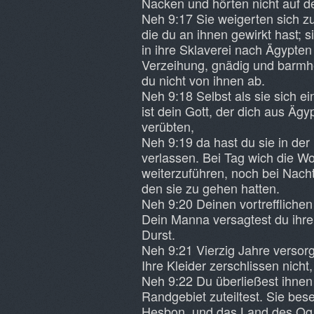
Nacken und hörten nicht auf d
Neh 9:17 Sie weigerten sich z
die du an ihnen gewirkt hast; s
in ihre Sklaverei nach Ägypten
Verzeihung, gnädig und barmhe
du nicht von ihnen ab.
Neh 9:18 Selbst als sie sich 
ist dein Gott, der dich aus Äg
verübten,
Neh 9:19 da hast du sie in der
verlassen. Bei Tag wich die W
weiterzuführen, noch bei Nach
den sie zu gehen hatten.
Neh 9:20 Deinen vortrefflichen
Dein Manna versagtest du ihre
Durst.
Neh 9:21 Vierzig Jahre versorgt
Ihre Kleider zerschlissen nicht
Neh 9:22 Du überließest ihnen 
Randgebiet zuteiltest. Sie be
Hesbon, und das Land des Og,