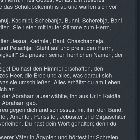
ie das Schuldbekenntnis ab und warfen sich vor
nnuj, Kadmiel, Schebanja, Bunni, Scherebja, Bani
iten. Sie riefen mit lauter Stimme zum Herrn,
iten Jesua, Kadmiel, Bani, Chaschabneja,
nd Petachja: "Steht auf und preist den Herrn,
igkeit!" Sie priesen seinen herrlichen Namen, der
:
nzige! Du hast den Himmel erschaffen, den
es Heer, die Erde und alles, was darauf sich
 was sie umschließen. Alles erhältst du am Leben.
ich an.
t, der Abraham auserwählte, ihn aus Ur in Kaldäa
n Abraham gab.
treu gegen dich und schlossest mit ihm den Bund,
er, Amoriter, Perissiter, Jebusiter und Girgaschiter
rleihen. Du hast dein Wort gehalten; denn du
serer Väter in Ägypten und hörtest ihr Schreien