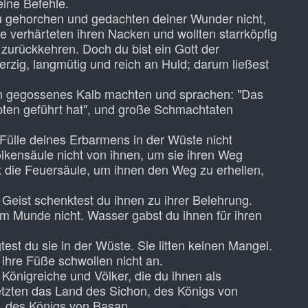
eine Befehle.
u gehorchen und gedachten deiner Wunder nicht,
ie verhärteten ihren Nacken und wollten starrköpfig
 zurückkehren. Doch du bist ein Gott der
rzig, langmütig und reich an Huld; darum ließest
ein gegossenes Kalb machten und sprachen: "Das
ypten geführt hat", und große Schmachtaten
 Fülle deines Erbarmens in der Wüste nicht
olkensäule nicht von ihnen, um sie ihren Weg
t die Feuersäule, um ihnen den Weg zu erhellen,
 Geist schenktest du ihnen zu ihrer Belehrung.
m Munde nicht. Wasser gabst du ihnen für ihren
est du sie in der Wüste. Sie litten keinen Mangel.
, ihre Füße schwollen nicht an.
Königreiche und Völker, die du ihnen als
setzten das Land des Sichon, des Königs von
 des Königs von Basan.