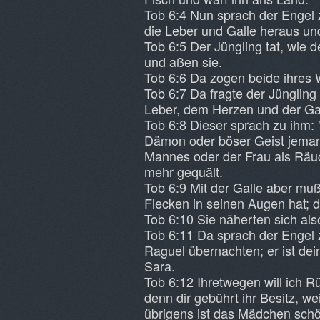
Tob 6:4 Nun sprach der Engel 
die Leber und Galle heraus un
Tob 6:5 Der Jüngling tat, wie d
und aßen sie.
Tob 6:6 Da zogen beide ihres 
Tob 6:7 Da fragte der Jüngling
Leber, dem Herzen und der Ga
Tob 6:8 Dieser sprach zu ihm:
Dämon oder böser Geist jeman
Mannes oder der Frau als Räuc
mehr gequält.
Tob 6:9 Mit der Galle aber m
Flecken in seinen Augen hat; da
Tob 6:10 Sie näherten sich als
Tob 6:11 Da sprach der Engel 
Raguel übernachten; er ist de
Sara.
Tob 6:12 Ihretwegen will ich R
denn dir gebührt ihr Besitz, we
übrigens ist das Mädchen schö