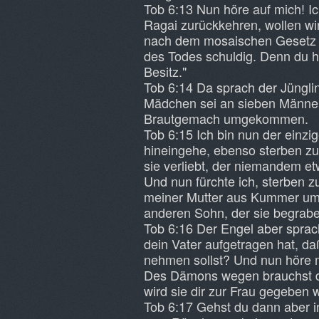
Tob 6:13 Nun höre auf mich! Ic
Ragai zurückkehren, wollen wir
nach dem mosaischen Gesetz 
des Todes schuldig. Denn du h
Besitz."
Tob 6:14 Da sprach der Jünglin
Mädchen sei an sieben Männer 
Brautgemach umgekommen.
Tob 6:15 Ich bin nun der einzi
hineingehe, ebenso sterben zu
sie verliebt, der niemandem et
Und nun fürchte ich, sterben
meiner Mutter aus Kummer um 
anderen Sohn, der sie begrabe
Tob 6:16 Der Engel aber sprach
dein Vater aufgetragen hat, d
nehmen sollst? Und nun höre m
Des Dämons wegen brauchst du
wird sie dir zur Frau gegeben 
Tob 6:17 Gehst du dann aber 