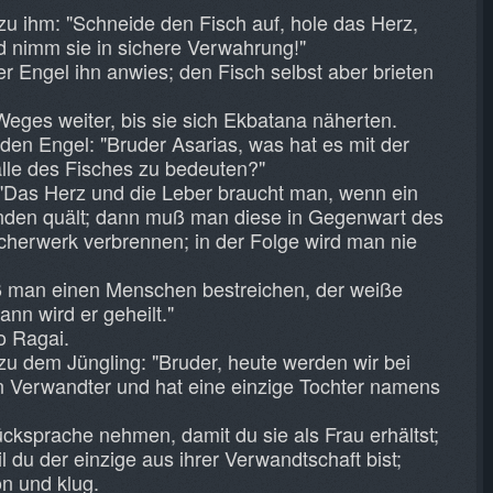
zu ihm: "Schneide den Fisch auf, hole das Herz,
d nimm sie in sichere Verwahrung!"
er Engel ihn anwies; den Fisch selbst aber brieten
Weges weiter, bis sie sich Ekbatana näherten.
 den Engel: "Bruder Asarias, was hat es mit der
lle des Fisches zu bedeuten?"
 "Das Herz und die Leber braucht man, wenn ein
den quält; dann muß man diese in Gegenwart des
herwerk verbrennen; in der Folge wird man nie
uß man einen Menschen bestreichen, der weiße
nn wird er geheilt."
o Ragai.
zu dem Jüngling: "Bruder, heute werden wir bei
in Verwandter und hat eine einzige Tochter namens
ücksprache nehmen, damit du sie als Frau erhältst;
il du der einzige aus ihrer Verwandtschaft bist;
n und klug.