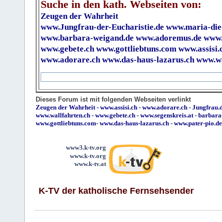
Suche in den kath. Webseiten von:
Zeugen der Wahrheit
www.Jungfrau-der-Eucharistie.de
www.maria-die
www.barbara-weigand.de
www.adoremus.de
www.
www.gebete.ch
www.gottliebtuns.com
www.assisi.
www.adorare.ch
www.das-haus-lazarus.ch
www.wa
Dieses Forum ist mit folgenden Webseiten verlinkt
Zeugen der Wahrheit
-
www.assisi.ch
-
www.adorare.ch
-
Jungfrau.d
www.wallfahrten.ch
-
www.gebete.ch
-
www.segenskreis.at
-
barbara
www.gottliebtuns.com
-
www.das-haus-lazarus.ch
-
www.pater-pio.de
www3.k-tv.org
www.k-tv.org
www.k-tv.at
K-TV der katholische Fernsehsender