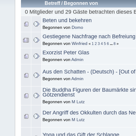
Betreff
/
Begonnen von
0 Mitglieder und 29 Gäste betrachten dieses 
Beten und bekehren
Begonnen von
Domo
Gestiegene Nachfrage nach Befreiun
Begonnen von
Winfried
«
1
2
3
4
5
6
...
8
»
Exorzist Peter Glas
Begonnen von
Admin
Aus den Schatten - (Deutsch) - [Out o
Begonnen von
Admin
Die Buddha Figuren der Baumärkte si
Götzendienst
Begonnen von
M Lutz
Der Angriff des Okkulten durch das N
Begonnen von
M Lutz
Yoga und das Gift der Schlange