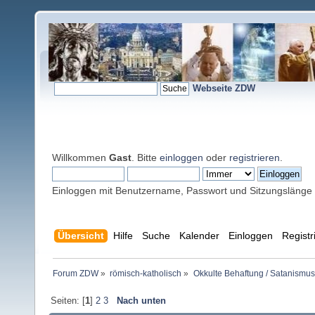
Webseite ZDW
Willkommen
Gast
. Bitte
einloggen
oder
registrieren
.
Einloggen mit Benutzername, Passwort und Sitzungslänge
Übersicht
Hilfe
Suche
Kalender
Einloggen
Registr
Forum ZDW
»
römisch-katholisch
»
Okkulte Behaftung / Satanismus
Seiten: [
1
]
2
3
Nach unten