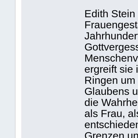
Edith Stein
Frauengesta
Jahrhundert
Gottverges
Menschenve
ergreift si
Ringen um 
Glaubens un
die Wahrheit
als Frau, a
entschieden
Grenzen un