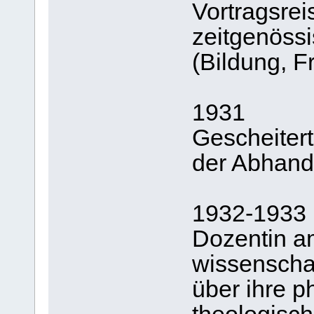
Vortragsrei
zeitgenöss
(Bildung, F
1931
Gescheitert
der Abhand
1932-1933
Dozentin am
wissenscha
über ihre p