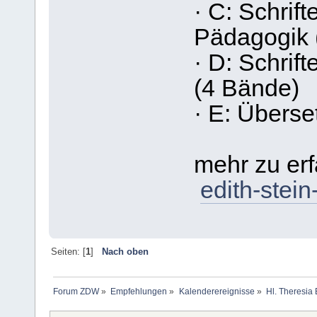
· C: Schrif
Pädagogik 
· D: Schrift
(4 Bände)
· E: Übers
mehr zu erf
edith-stein
Seiten: [
1
]
Nach oben
Forum ZDW
»
Empfehlungen
»
Kalenderereignisse
»
Hl. Theresia