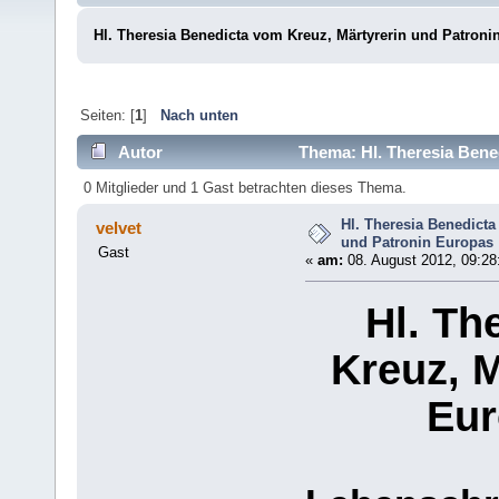
Hl. Theresia Benedicta vom Kreuz, Märtyrerin und Patroni
Seiten: [
1
]
Nach unten
Autor
Thema: Hl. Theresia Bene
7126 mal)
0 Mitglieder und 1 Gast betrachten dieses Thema.
Hl. Theresia Benedicta
velvet
und Patronin Europas
Gast
«
am:
08. August 2012, 09:28
Hl. Th
Kreuz, M
Eur