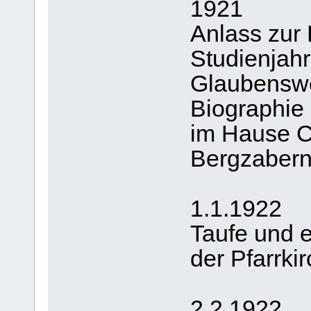
1921
Anlass zur 
Studienjah
Glaubenswe
Biographie 
im Hause C
Bergzabern
1.1.1922
Taufe und e
der Pfarrki
2.2.1922