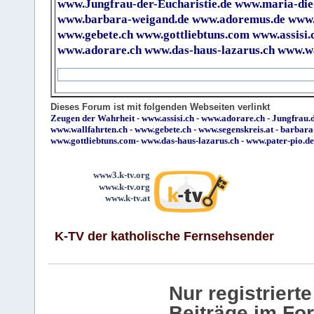
www.Jungfrau-der-Eucharistie.de
www.maria-die
www.barbara-weigand.de
www.adoremus.de
www.
www.gebete.ch
www.gottliebtuns.com
www.assisi.
www.adorare.ch
www.das-haus-lazarus.ch
www.wa
Dieses Forum ist mit folgenden Webseiten verlinkt
Zeugen der Wahrheit
-
www.assisi.ch
-
www.adorare.ch
-
Jungfrau.d
www.wallfahrten.ch
-
www.gebete.ch
-
www.segenskreis.at
-
barbara
www.gottliebtuns.com
-
www.das-haus-lazarus.ch
-
www.pater-pio.de
www3.k-tv.org
www.k-tv.org
www.k-tv.at
K-TV der katholische Fernsehsender
Nur registrier
Beiträge im Fo