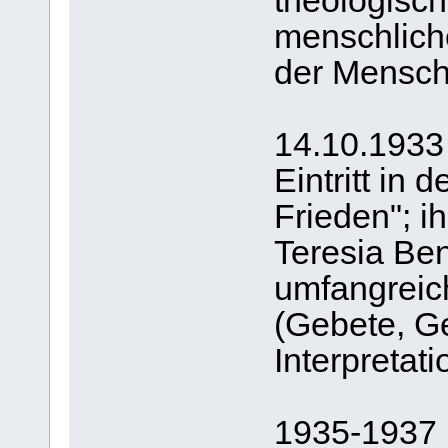
theologisch
menschlich
der Mensch
14.10.1933
Eintritt in
Frieden"; i
Teresia Be
umfangreich
(Gebete, G
Interpretat
1935-19