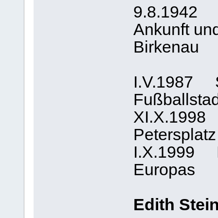
9.8.1942
Ankunft un
Birkenau
I.V.1987 S
Fußballsta
XI.X.1998 
Petersplat
I.X.1999 E
Europas
Edith Stei