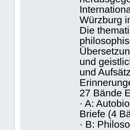
Internationa
Würzburg im
Die themati
philosophi
Übersetzun
und geistli
und Aufsätz
Erinnerung
27 Bände 
· A: Autobi
Briefe (4 B
· B: Philos