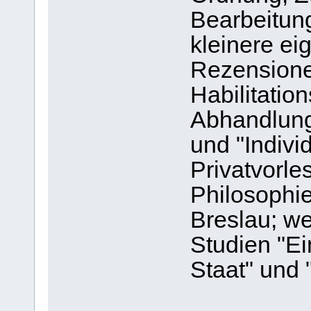
Bearbeitun
kleinere e
Rezensione
Habilitatio
Abhandlung
und "Indiv
Privatvorle
Philosophie
Breslau; w
Studien "E
Staat" und 