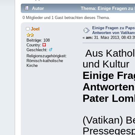
Autor
Thema: Einige Fragen zu 
7490 mal)
0 Mitglieder und 1 Gast betrachten dieses Thema.
Einige Fragen zu Paps
Joel
Antworten von Vatikan
«
am:
31. März 2013, 08:43:3
Beiträge: 108
Country:
Geschlecht:
Aus Kathol
Religionszugehörigkeit:
Römisch-katholische
und Kultur
Kirche
Einige Fra
Antworten
Pater Lom
(Vatikan) B
Pressegesp