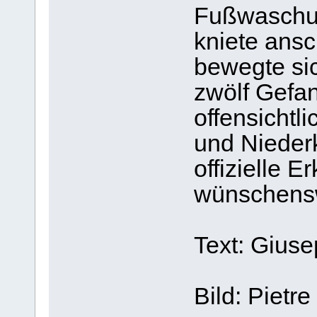
Fußwaschun
kniete ans
bewegte si
zwölf Gefa
offensichtl
und Nieder
offizielle 
wünschens
Text: Gius
Bild: Pietr