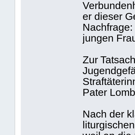
Verbundenh
er dieser G
Nachfrage:
jungen Fra
Zur Tatsac
Jugendgefä
Straftäteri
Pater Lomb
Nach der k
liturgische