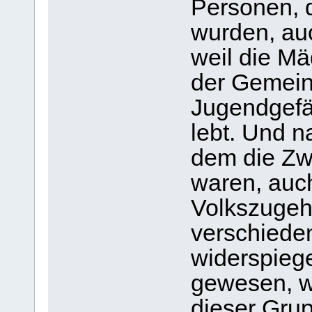
Personen, 
wurden, au
weil die Mä
der Gemeins
Jugendgefä
lebt. Und 
dem die Zw
waren, auc
Volkszugeh
verschiede
widerspiege
gewesen, w
dieser Gru