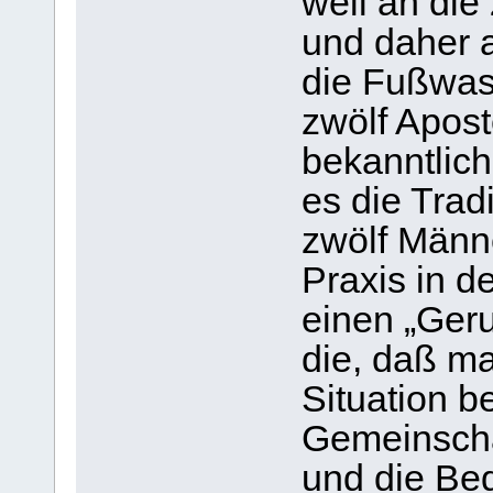
weil an die
und daher 
die Fußwas
zwölf Apost
bekanntlich
es die Trad
zwölf Männ
Praxis in de
einen „Geru
die, daß ma
Situation b
Gemeinschaf
und die Bed