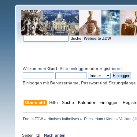
Webseite ZDW
Willkommen
Gast
. Bitte
einloggen
oder
registrieren
.
Einloggen mit Benutzername, Passwort und Sitzungslänge
Übersicht
Hilfe
Suche
Kalender
Einloggen
Registr
Forum ZDW
»
römisch-katholisch
»
Priestertum / Klerus / Vatikan (Hl
Seiten: [
1
]
Nach unten