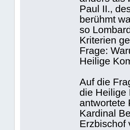
Paul II., d
berühmt war
so Lombardi
Kriterien g
Frage: Waru
Heilige Ko
Auf die Fra
die Heilige
antwortete
Kardinal Be
Erzbischof