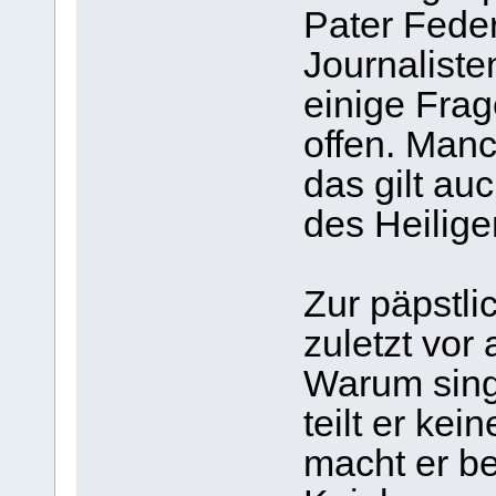
Pater Fede
Journaliste
einige Frag
offen. Man
das gilt au
des Heilige
Zur päpstli
zuletzt vor
Warum sing
teilt er k
macht er b