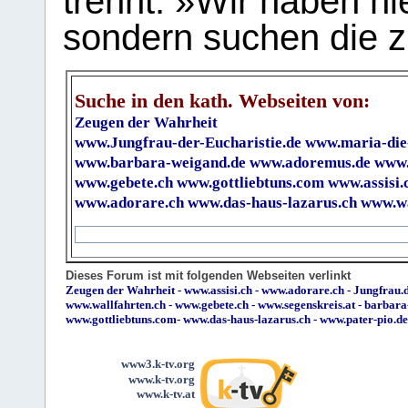
trennt. »Wir haben hi
sondern suchen die z
Suche in den kath. Webseiten von:
Zeugen der Wahrheit
www.Jungfrau-der-Eucharistie.de
www.maria-die
www.barbara-weigand.de
www.adoremus.de
www.
www.gebete.ch
www.gottliebtuns.com
www.assisi.
www.adorare.ch
www.das-haus-lazarus.ch
www.wa
Dieses Forum ist mit folgenden Webseiten verlinkt
Zeugen der Wahrheit
-
www.assisi.ch
-
www.adorare.ch
-
Jungfrau.d
www.wallfahrten.ch
-
www.gebete.ch
-
www.segenskreis.at
-
barbara
www.gottliebtuns.com
-
www.das-haus-lazarus.ch
-
www.pater-pio.de
www3.k-tv.org
www.k-tv.org
www.k-tv.at