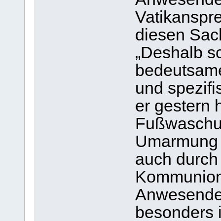
Vatikanspre
diesen Sac
„Deshalb sc
bedeutsame
und spezifi
er gestern h
Fußwaschun
Umarmung z
auch durch 
Kommuniona
Anwesenden
besonders 