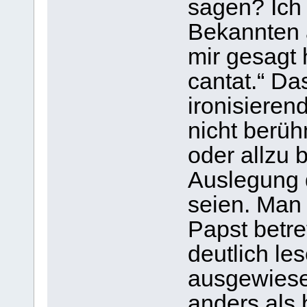
sagen? Ich
Bekannten a
mir gesagt 
cantat.“ Da
ironisieren
nicht berüh
oder allzu
Auslegung d
seien. Man
Papst betre
deutlich le
ausgewies
anders als