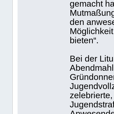
gemacht hab
Mutmaßung 
den anwes
Möglichkeit
bieten“.
Bei der Lit
Abendmahls
Gründonner
Jugendvoll
zelebrierte
Jugendstra
Anwesende