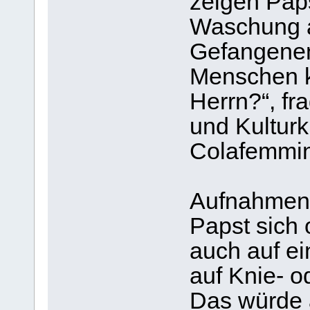
zeigen Paps
Waschung a
Gefangenen
Menschen k
Herrn?“, fr
und Kulturk
Colafemmi
Aufnahmen 
Papst sich 
auch auf e
auf Knie- o
Das würde 