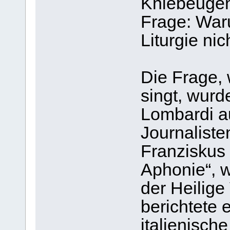
Kniebeuge
Frage: Waru
Liturgie nic
Die Frage, 
singt, wurd
Lombardi a
Journaliste
Franziskus 
Aphonie“, w
der Heilige
berichtete 
italienisch