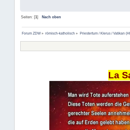
Seiten: [
1
]
Nach oben
Forum ZDW
»
römisch-katholisch
»
Priestertum / Klerus / Vatikan (Hl
La S