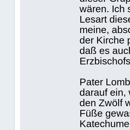
wären. Ich 
Lesart dies
meine, abso
der Kirche 
daß es auc
Erzbischofs
Pater Lomba
darauf ein
den Zwölf 
Füße gewas
Katechumen