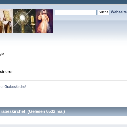
Webseit
nge
strieren
der Grabeskirche!
rabeskirche! (Gelesen 6532 mal)