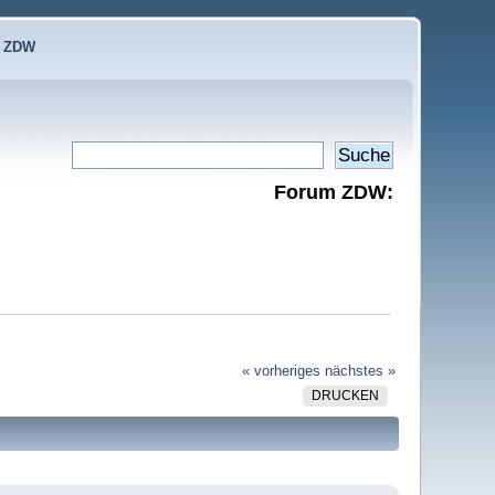
e ZDW
Forum ZDW:
« vorheriges
nächstes »
DRUCKEN