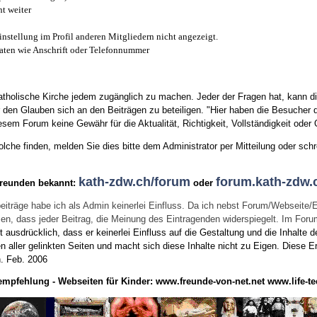
t weiter
instellung im Profil anderen Mitgliedern nicht angezeigt.
aten wie Anschrift oder Telefonnummer
tholische Kirche jedem zugänglich zu machen. Jeder der Fragen hat, kann di
den Glauben sich an den Beiträgen zu beteiligen. "Hier haben die Besucher d
sem Forum keine Gewähr für die Aktualität, Richtigkeit, Vollständigkeit oder Q
he finden, melden Sie dies bitte dem Administrator per Mitteilung oder schr
kath-zdw.ch/forum
forum.kath-zdw.
Freunden bekannt:
oder
eiträge habe ich als Admin keinerlei Einfluss. Da ich nebst Forum/Webseite/
wissen, dass jeder Beitrag, die Meinung des Eintragenden widerspiegelt. Im Fo
usdrücklich, dass er keinerlei Einfluss auf die Gestaltung und die Inhalte d
en aller gelinkten Seiten und macht sich diese Inhalte nicht zu Eigen.
Diese Er
n.
Feb. 2006
empfehlung - Webseiten für Kinder:
www.freunde-von-net.net
www.life-te