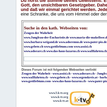
Du hörst die Stimme deines Gewissens: Es 
Gott, den unsichtbaren Gesetzgeber. Daher
und daß wir einmal gerichtet werden. Jeder
eine Schranke, die uns vom Himmel oder der H
Suche in den kath. Webseiten von:
Zeugen der Wahrheit
www.Jungfrau-der-Eucharistie.de
www.maria-die-makellose.d
www.barbara-weigand.de
www.adoremus.de
www.pater-pio.de
www.gebete.ch
www.gottliebtuns.com
www.assisi.ch
www.adorare.ch
www.das-haus-lazarus.ch
www.wallfahrten.ch
Dieses Forum ist mit folgenden Webseiten verlinkt
Zeugen der Wahrheit
-
www.assisi.ch
-
www.adorare.ch
-
Jungfra
www.wallfahrten.ch
-
www.gebete.ch
-
www.segenskreis.at
-
barb
www.gottliebtuns.com
-
www.das-haus-lazarus.ch
-
www.pater-pi
www3.k-tv.org
www.k-tv.org
www.k-tv.at