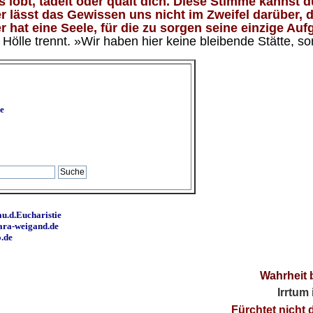
lobt, tadelt oder quält dich. Diese Stimme kannst du
 lässt das Gewissen uns nicht im Zweifel darüber, d
 hat eine Seele, für die zu sorgen seine einzige Aufg
ölle trennt. »Wir haben hier keine bleibende Stätte, so
e
u.d.Eucharistie
ara-weigand.de
o.de
Wahrheit 
Irrtum
Fürchtet nicht 