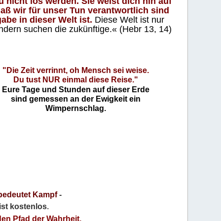
 nicht los werden. Sie weist dich hin auf
aß wir für unser Tun verantwortlich sind
abe in dieser Welt ist.
Diese Welt ist nur
ndern suchen die zukünftige.« (Hebr 13, 14)
"Die Zeit verrinnt, oh Mensch sei weise.
Du tust NUR einmal diese Reise."
Eure Tage und Stunden auf dieser Erde
sind gemessen an der Ewigkeit ein
Wimpernschlag.
bedeutet Kampf
-
 ist kostenlos
.
den Pfad der Wahrheit,