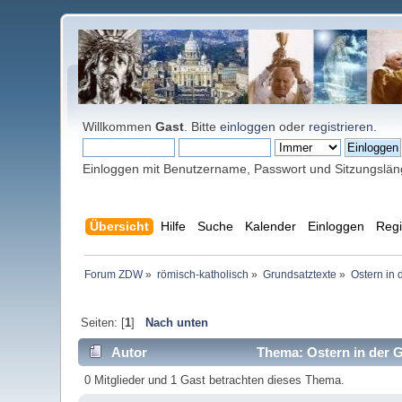
Willkommen
Gast
. Bitte
einloggen
oder
registrieren
.
Einloggen mit Benutzername, Passwort und Sitzungslä
Übersicht
Hilfe
Suche
Kalender
Einloggen
Regi
Forum ZDW
»
römisch-katholisch
»
Grundsatztexte
»
Ostern in 
Seiten: [
1
]
Nach unten
Autor
Thema: Ostern in der G
0 Mitglieder und 1 Gast betrachten dieses Thema.