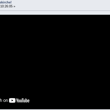
skirche!
 10:26:05 »