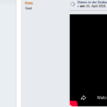
Ostern in der Grabe
Osta
«
am:
01. April 2018,
Gast