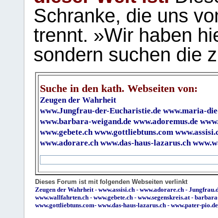
Schranke, die uns vo
trennt. »Wir haben hi
sondern suchen die z
Suche in den kath. Webseiten von:
Zeugen der Wahrheit
www.Jungfrau-der-Eucharistie.de
www.maria-die
www.barbara-weigand.de
www.adoremus.de
www.
www.gebete.ch
www.gottliebtuns.com
www.assisi.
www.adorare.ch
www.das-haus-lazarus.ch
www.wa
Dieses Forum ist mit folgenden Webseiten verlinkt
Zeugen der Wahrheit
-
www.assisi.ch
-
www.adorare.ch
-
Jungfrau.d
www.wallfahrten.ch
-
www.gebete.ch
-
www.segenskreis.at
-
barbara
www.gottliebtuns.com
-
www.das-haus-lazarus.ch
-
www.pater-pio.de