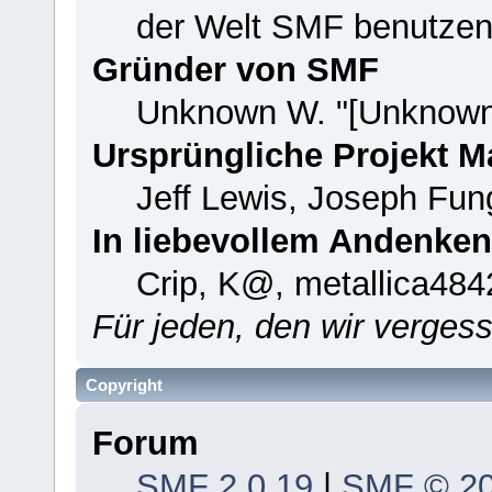
der Welt SMF benutzen
Gründer von SMF
Unknown W. "[Unknown
Ursprüngliche Projekt 
Jeff Lewis, Joseph Fu
In liebevollem Andenken
Crip, K@, metallica484
Für jeden, den wir verge
Copyright
Forum
SMF 2.0.19
|
SMF © 2