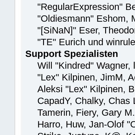
"RegularExpression" B
"Oldiesmann" Eshom, M
"[SiNaN]" Eser, Theodor
"TE" Eurich und winrul
Support Spezialisten
Will "Kindred" Wagner, 
"Lex" Kilpinen, JimM, A
Aleksi "Lex" Kilpinen, 
CapadY, Chalky, Chas 
Tamerin, Fiery, Gary M
Harro, Huw, Jan-Olof "