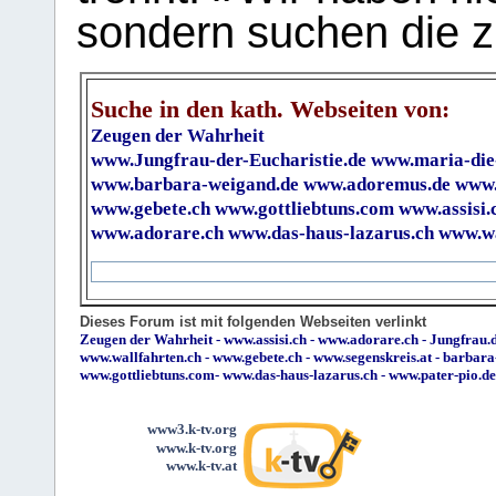
sondern suchen die z
Suche in den kath. Webseiten von:
Zeugen der Wahrheit
www.Jungfrau-der-Eucharistie.de
www.maria-die
www.barbara-weigand.de
www.adoremus.de
www.
www.gebete.ch
www.gottliebtuns.com
www.assisi.
www.adorare.ch
www.das-haus-lazarus.ch
www.wa
Dieses Forum ist mit folgenden Webseiten verlinkt
Zeugen der Wahrheit
-
www.assisi.ch
-
www.adorare.ch
-
Jungfrau.d
www.wallfahrten.ch
-
www.gebete.ch
-
www.segenskreis.at
-
barbara
www.gottliebtuns.com
-
www.das-haus-lazarus.ch
-
www.pater-pio.de
www3.k-tv.org
www.k-tv.org
www.k-tv.at