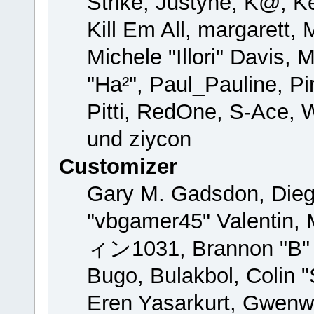
Strike, Justyne, K@, Ke
Kill Em All, margarett,
Michele "Illori" Davis, 
"Ha²", Paul_Pauline, P
Pitti, RedOne, S-Ace,
und ziycon
Customizer
Gary M. Gadsdon, Dieg
"vbgamer45" Valentin, 
ィン1031, Brannon "B" H
Bugo, Bulakbol, Colin 
Eren Yasarkurt, Gwenw