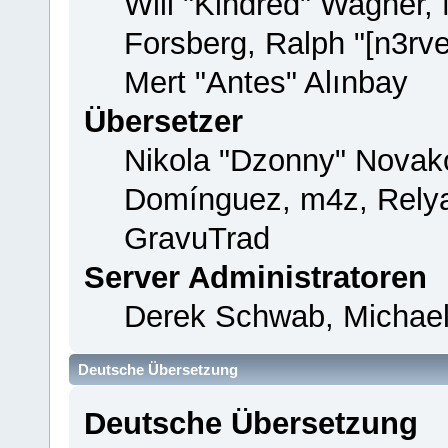
Will "Kindred" Wagner,
Forsberg, Ralph "[n3rv
Mert "Antes" Alınbay
Übersetzer
Nikola "Dzonny" Novako
Domínguez, m4z, Relya
GravuTrad
Server Administratoren
Derek Schwab, Michael
Deutsche Übersetzung
Deutsche Übersetzung