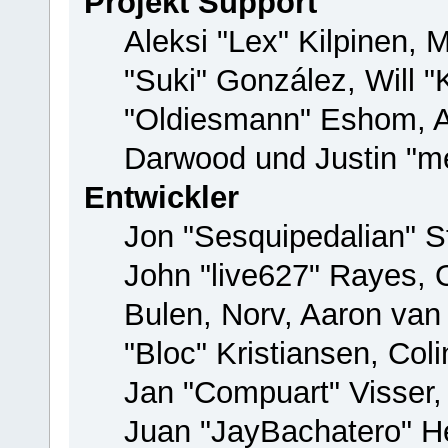
Projekt Support
Aleksi "Lex" Kilpinen, M
"Suki" González, Will 
"Oldiesmann" Eshom, 
Darwood und Justin "me
Entwickler
Jon "Sesquipedalian" St
John "live627" Rayes,
Bulen, Norv, Aaron van
"Bloc" Kristiansen, Co
Jan "Compuart" Visser
Juan "JayBachatero" H