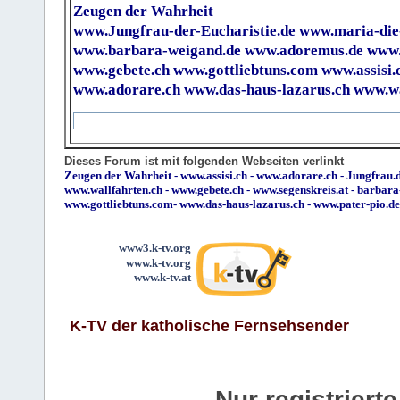
Zeugen der Wahrheit
www.Jungfrau-der-Eucharistie.de
www.maria-die
www.barbara-weigand.de
www.adoremus.de
www.
www.gebete.ch
www.gottliebtuns.com
www.assisi.
www.adorare.ch
www.das-haus-lazarus.ch
www.wa
Dieses Forum ist mit folgenden Webseiten verlinkt
Zeugen der Wahrheit
-
www.assisi.ch
-
www.adorare.ch
-
Jungfrau.d
www.wallfahrten.ch
-
www.gebete.ch
-
www.segenskreis.at
-
barbara
www.gottliebtuns.com
-
www.das-haus-lazarus.ch
-
www.pater-pio.de
www3.k-tv.org
www.k-tv.org
www.k-tv.at
K-TV der katholische Fernsehsender
Nur registrier