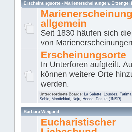
Erscheinungsorte - Marienerscheinungen, Erzengel Micha
Marienerscheinun
allgemein
Seit 1830 häufen sich die
von Marienerscheinungen 
Erscheinungsorte
In Unterforen aufgteilt. 
können weitere Orte hinz
werden.
Untergeordnete Boards
:
La Salette
,
Lourdes
,
Fatima
Schio
,
Montichiari
,
Naju
,
Heede
,
Dozule (JNSR)
Barbara Weigand
Eucharistischer
Liebesbund