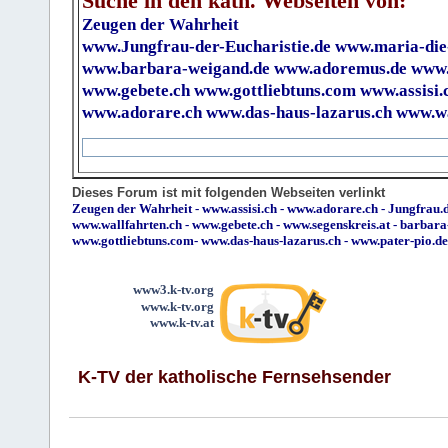
Suche in den kath. Webseiten von:
Zeugen der Wahrheit
www.Jungfrau-der-Eucharistie.de
www.maria-die
www.barbara-weigand.de
www.adoremus.de
www.
www.gebete.ch
www.gottliebtuns.com
www.assisi.
www.adorare.ch
www.das-haus-lazarus.ch
www.wa
Dieses Forum ist mit folgenden Webseiten verlinkt
Zeugen der Wahrheit
-
www.assisi.ch
-
www.adorare.ch
-
Jungfrau.d
www.wallfahrten.ch
-
www.gebete.ch
-
www.segenskreis.at
-
barbara
www.gottliebtuns.com
-
www.das-haus-lazarus.ch
-
www.pater-pio.de
www3.k-tv.org
www.k-tv.org
www.k-tv.at
K-TV der katholische Fernsehsender