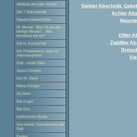
Ablässe der kath. Kirche
Siebter Abschnitt. Gebe
Die 7 Sakramente
Achter Abs
Glaubensbekenntnis
Neunter
Hl. Messe. Was ist uns die
heilige Messe? Wie
Elfter 
benützen wir sie?
Zwölfter A
Die hl. Eucharistie
Dreize
Die Realpräsenz Jesu im
Altarsakrament
Vie
Gott - unser Vater
Jesus Christus
Der Hl. Geist
Maria Königin
Die Bibel
Die Engel
Die Ehe
Katholische Mystik
Das Gebet -Zwiesprache mit
Gott
Fasten