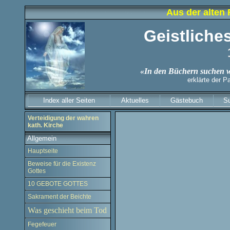
Aus der alten 
Geistliche
«In den Büchern suchen wi
erklärte der P
Index aller Seiten
Aktuelles
Gästebuch
S
Verteidigung der wahren
kath. Kirche
Allgemein
Hauptseite
Beweise für die Existenz
Gottes
10 GEBOTE GOTTES
Sakrament der Beichte
Was geschieht beim Tod
Fegefeuer