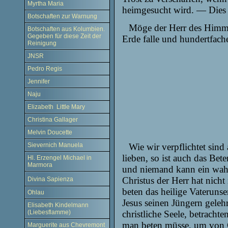
Myrtha Maria
heimgesucht wird. — Dies i
Botschaften zur Warnung
Möge der Herr des Himmel
Botschaften aus Kolumbien.
Gegeben für diese Zeit der
Erde falle und hundertfache
Reinigung
JNSR
Pedro Regis
Jennifer
Naju
Elizabeth Little Mary
Christina Gallager
Melvin Doucette
Wie wir verpflichtet sind
Sievernich Manuela
lieben, so ist auch das Bet
Hl. Erzengel Michael in
Marmora
und niemand kann ein wahrer
Christus der Herr hat nicht 
Divina Sapienza
beten das heilige Vaterunse
Ohlau
Jesus seinen Jüngern geleh
Elisabeth Kindelmann
christliche Seele, betrachte
(Liebesflamme)
man beten müsse, um von G
Marguerite aus Chevremont