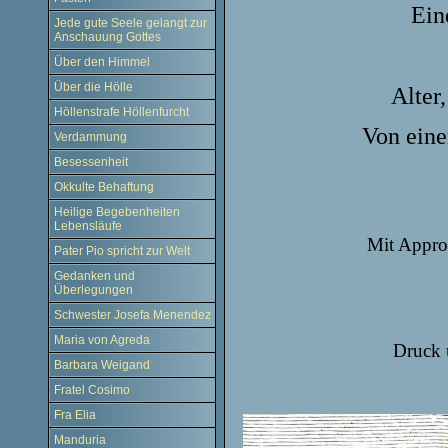
Ein
Jede gute Seele gelangt zur
Anschauung Gottes
Über den Himmel
Über die Hölle
Alter
Höllenstrafe Höllenfurcht
Von eine
Verdammung
Besessenheit
Okkulte Behaftung
Heilige Begebenheiten
Lebensläufe
Mit Appro
Pater Pio spricht zur Welt
Gedanken und
Überlegungen
Schwester Josefa Menendez
Maria von Agreda
Druck 
Barbara Weigand
Fratel Cosimo
Fra Elia
Manduria