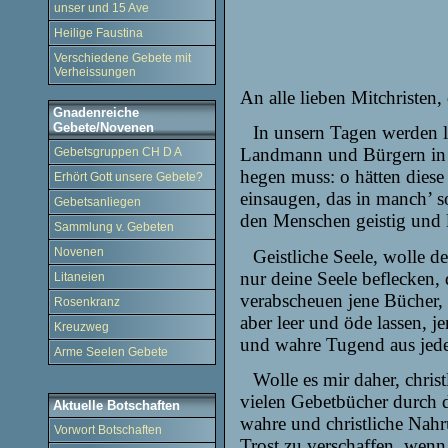
unser und 15 Ave
Heilige Faustina
Verschiedene Gebete mit
Verheissungen
An alle lieben Mitchristen
Gnadenreiche
Gebete/Novenen
In unsern Tagen werden 
Landmann und
Bürgern in
Gebetsgruppen CH D A
hegen muss: o hätten dies
Erhört Gott unsere Gebete?
einsaugen, das in manch’ 
Gebetsanliegen
den Menschen geistig und
Sammlung v. Gebeten
Novenen
Geistliche Seele, wolle de
nur deine Seele beflecken, 
Litaneien
verabscheuen jene Bücher, d
Rosenkranz
aber leer und öde lassen, j
Kreuzweg
und wahre Tugend aus jede
Arme Seelen Gebete
Wolle es mir daher, chris
vielen Gebetbücher durch d
Aktuelle Botschaften
wahre und christliche Nahr
Vorwort Botschaften
Trost zu verschaffen, wenn