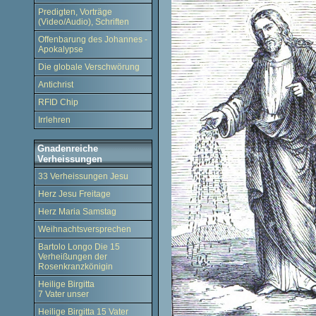
Predigten, Vorträge
(Video/Audio), Schriften
Offenbarung des Johannes -
Apokalypse
Die globale Verschwörung
Antichrist
RFID Chip
Irrlehren
Gnadenreiche
Verheissungen
33 Verheissungen Jesu
Herz Jesu Freitage
Herz Maria Samstag
Weihnachtsversprechen
Bartolo Longo Die 15
Verheißungen der
Rosenkranzkönigin
Heilige Birgitta
7 Vater unser
Heilige Birgitta 15 Vater