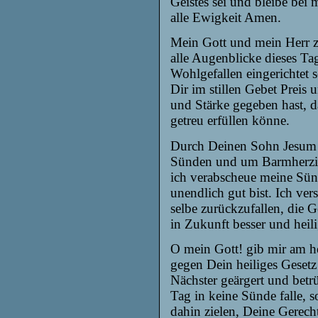
Geistes sei und bleibe bei 
alle Ewigkeit Amen.
Mein Gott und mein Herr z
alle Augenblicke dieses Ta
Wohlgefallen eingerichtet
Dir im stillen Gebet Preis
und Stärke gegeben hast, d
getreu erfüllen könne.
Durch Deinen Sohn Jesum 
Sünden und um Barmherzigke
ich verabscheue meine Sün
unendlich gut bist. Ich ver
selbe zurückz
ufallen,
die G
in Zukunft besser und heil
O mein Gott! gib mir am he
gegen Dein heiliges Geset
Nächster geärgert und betrü
Tag in keine Sünde falle, 
dahin zielen, Deine Gerech