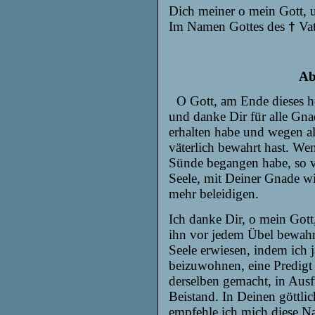
Dich meiner
o mein Gott, 
Im Namen Gottes des
Vat
†
Ab
O Gott, am Ende dieses h
und danke Dir für alle Gn
erhalten habe und wegen al
väterlich bewahrt hast. Wen
Sünde begangen habe, so ve
Seele, mit Deiner Gnade wi
mehr beleidigen.
Ich danke Dir, o mein Gott
ihn vor jedem Übel bewahr
Seele erwiesen, indem ich 
beizuwohnen,
eine
Predigt
derselben
gemacht, in
Aus
Beistand. In Deinen
gött
li
empfehle ich mich
diese N