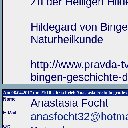
Zu der Heiligen Hil
Hildegard von Binge
Naturheilkunde
http://www.pravda-t
bingen-geschichte-d
Am 06.04.2017 um 21:10 Uhr schrieb Anastasia Focht folgendes 
Name
Anastasia Focht
E-Mail
anasfocht32@hotma
Ort