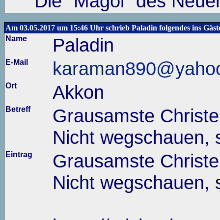
Die "Magoi" des Neuen
Am 03.05.2017 um 15:46 Uhr schrieb Paladin folgendes ins Gäs
Name
Paladin
E-Mail
karaman890@yaho
Ort
Akkon
Betreff
Grausamste Christen
Nicht wegschauen, 
Eintrag
Grausamste Christen
Nicht wegschauen, 