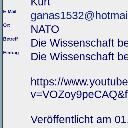
Kurt
E-Mail
ganas1532@hotmai
Ort
NATO
Betreff
Die Wissenschaft bew
Eintrag
Die Wissenschaft bew
https://www.youtub
v=VOZoy9peCAQ&fe
Veröffentlicht am 0