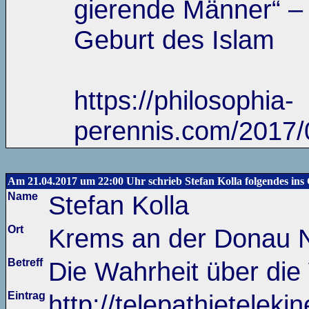
gierende Männer“ –
Geburt des Islam
https://philosophia-
perennis.com/2017/
Am 21.04.2017 um 22:00 Uhr schrieb Stefan Kolla folgendes ins
Name
Stefan Kolla
Ort
Krems an der Donau N
Betreff
Die Wahrheit über die
Eintrag
http://telepathieteleki