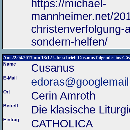
https://michael-
mannheimer.net/201
christenverfolgung-
sondern-helfen/
Am 22.04.2017 um 18:12 Uhr schrieb Cusanus folgendes ins Gäs
Name
Cusanus
E-Mail
edoras@googlemail
Ort
Cerin Amroth
Betreff
Die klasische Liturgi
Eintrag
CATHOLICA