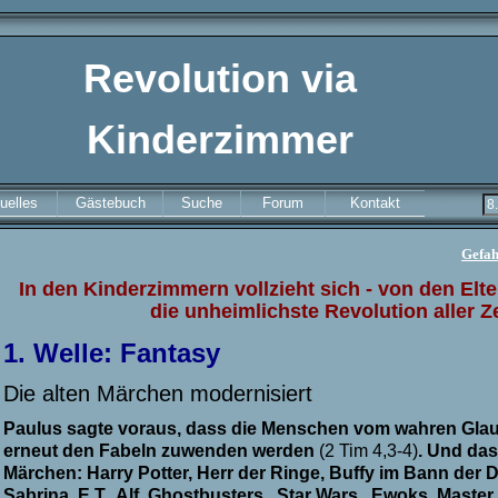
Revolution via
Kinderzimmer
uelles
Gästebuch
Suche
Forum
Kontakt
Gefah
In den Kinderzimmern vollzieht sich - von den Elt
die unheimlichste Revolution aller Ze
1. WeIle:
Fantasy
Die alten Märchen modernisiert
Paulus sagte voraus, dass die Menschen vom wahren Glau
erneut den Fabeln zuwenden werden
(2 Tim 4,3-4)
. Und das
Märchen:
Harry Potter, Herr der Ringe,
Buffy im Bann der 
Sabrina,
E.T., Alf, Ghostbusters , Star Wars , Ewoks, Master