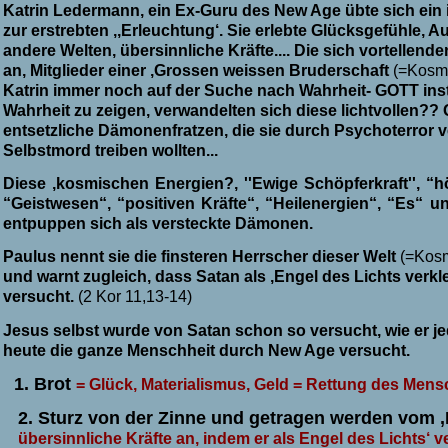
Katrin Ledermann, ein Ex-Guru des New Age übte sich ein
zur erstrebten ,,Erleuchtung‘. Sie erlebte Glücksgefühle, A
andere Welten, übersinnliche Kräfte.... Die sich vortellen
an, Mitglieder einer ,Grossen weissen Bruderschaft
(=Kosm
Katrin immer noch auf der Suche nach Wahrheit- GOTT instä
Wahrheit zu zeigen, verwandelten sich diese lichtvollen?? G
entsetzliche Dämonenfratzen, die sie durch Psychoterror 
Selbstmord treiben wollten...
Diese ,kosmischen Energien?, ''Ewige Schöpferkraft'', “
“Geistwesen“, “positiven Kräfte“, “Heilenergien“, “Es“ un
entpuppen sich als ver
steckte Dämonen.
Paulus nennt sie die finsteren Herrscher dieser Welt
(=Kosm
und warnt zugleich, dass Satan als ,Engel des Lichts verk
versucht.
(2 Kor 11,13-14)
Jesus selbst wurde von Satan schon so versucht, wie er 
heute die ganze Menschheit durch New Age versucht.
1.
Brot
= Glück, Materialismus, Geld = Rettung des Mens
2.
Sturz von der Zinne
und getragen werden vom ,
übersinnliche Kräfte an, indem er als Engel des Lichts‘ v