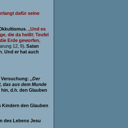
erlangt dafür seine
 Okkultismus.
„Und es
e, die da heißt: Teufel
 die Erde geworfen,
arung 12, 9)
. Satan
on. Und er hat auch
1. Versuchung:
,,Der
rt, das aus dem Munde
hin, d.h. den Glauben
ren Kindern den Glauben
ten des Lebens Jesu