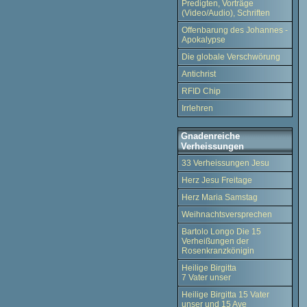
Predigten, Vorträge
(Video/Audio), Schriften
Offenbarung des Johannes -
Apokalypse
Die globale Verschwörung
Antichrist
RFID Chip
Irrlehren
Gnadenreiche
Verheissungen
33 Verheissungen Jesu
Herz Jesu Freitage
Herz Maria Samstag
Weihnachtsversprechen
Bartolo Longo Die 15
Verheißungen der
Rosenkranzkönigin
Heilige Birgitta
7 Vater unser
Heilige Birgitta 15 Vater
unser und 15 Ave