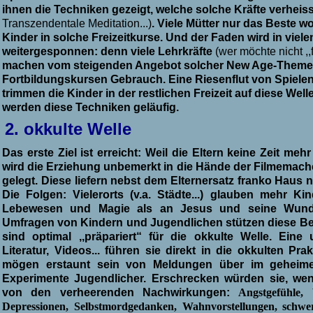
ihnen die Techniken gezeigt, welche solche Kräfte verhei
Transzendentale Meditation...)
. Viele Mütter nur das Beste w
Kinder in solche Freizeitkurse. Und der Faden wird in vie
weitergesponnen: denn viele Lehrkräfte
(wer möchte nicht ,,f
machen vom steigenden Angebot solcher New Age-Themen
Fortbildungskursen Gebrauch. Eine Riesenflut von Spielen
trimmen die Kinder in der restlichen Freizeit auf diese We
werden diese Techniken geläufig.
2.
okkulte Welle
Das erste Ziel ist erreicht: Weil die Eltern keine Zeit meh
wird die Erziehung unbemerkt in die Hände der Filmemacher
gelegt. Diese liefern nebst dem Elternersatz franko Haus 
Die Folgen: Vielerorts
(v.a. Städte...) glauben mehr Ki
Lebewesen und Magie als an Jesus und seine Wund
Umfragen von Kindern und Jugendlichen stützen diese Be
sind optimal ,,präpariert“ für die okkulte Welle. Eine
Literatur, Videos... führen sie direkt in die okkulten Pr
mögen erstaunt sein von Meldungen über im geheimen 
Experimente Jugendlicher. Erschrecken würden sie, wen
von den verheerenden Nachwirkungen:
Angstgefühle,
Depressionen, Selbstmordgedanken, Wahnvorstellungen, schwere