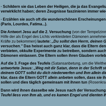
·
Schildern sie das Leben der Heiligen, die ja das Evangel
verwirklicht haben; deren Zeugnisse faszinieren immer wied
·
Erzählen sie auch oft die wunderschönen Erscheinungen 
(Paris, Lourdes, Fatima...).
Die Antwort Jesu auf die 2. Versuchung
(von der Tempelzin
Hilfe der als Engel des Lichts verkleideten Dämonen annehme
Kräfte zu bekommen)
lautete:
,,Du sollst den Herrn, deinen 
versuchen.“
Das heisst auch ganz klar, dass die Eltern de
verbieten, okkulte Experimente zu betreiben, sondern auch 
Dämonen einlassen. Die Eltern sollen ihren Glauben vorleb
Auf die 3. Frage des Teufels
(Satansanbetung, um die Welther
antwortete Jesus:
,,Weg mit dir Satan, denn in der Schrift 
deinem GOTT sollst du dich niederwerfen und Ihm allein d
klar, dass die Eltern GOTT allein anbeten sollen, dass sie i
sollen und dies täglich gemeinsam mit ihnen tun
(Rosenkra
Dann wird ihnen dasselbe wie Jesus nach der Versuchung
Teufel liess von Ihm ab, und es kamen Engel und dienten 