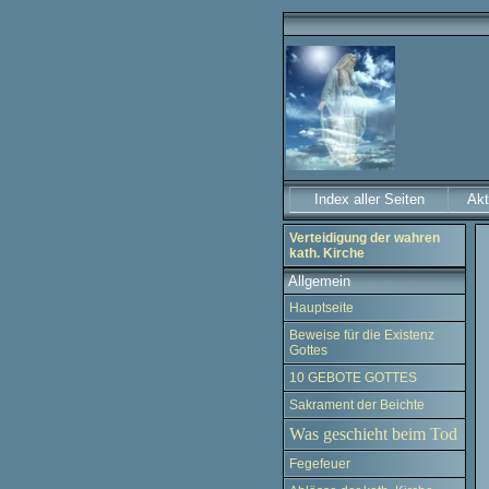
Index aller Seiten
Akt
Verteidigung der wahren
kath. Kirche
Allgemein
Hauptseite
Beweise für die Existenz
Gottes
10 GEBOTE GOTTES
Sakrament der Beichte
Was geschieht beim Tod
Fegefeuer