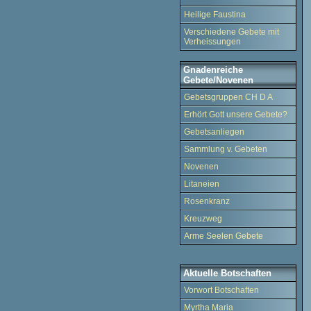
Heilige Faustina
Verschiedene Gebete mit
Verheissungen
Gnadenreiche
Gebete/Novenen
Gebetsgruppen CH D A
Erhört Gott unsere Gebete?
Gebetsanliegen
Sammlung v. Gebeten
Novenen
Litaneien
Rosenkranz
Kreuzweg
Arme Seelen Gebete
Aktuelle Botschaften
Vorwort Botschaften
Myrtha Maria