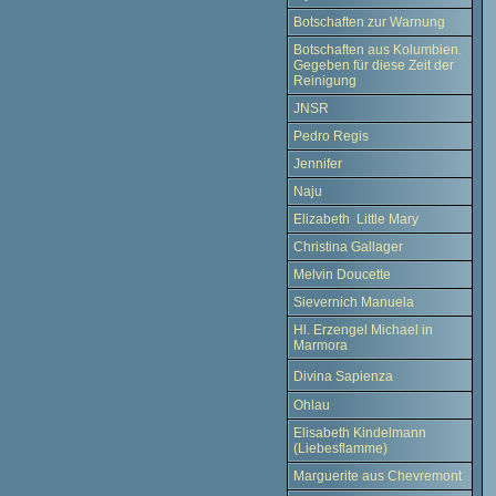
Botschaften zur Warnung
Botschaften aus Kolumbien.
Gegeben für diese Zeit der
Reinigung
JNSR
Pedro Regis
Jennifer
Naju
Elizabeth Little Mary
Christina Gallager
Melvin Doucette
Sievernich Manuela
Hl. Erzengel Michael in
Marmora
Divina Sapienza
Ohlau
Elisabeth Kindelmann
(Liebesflamme)
Marguerite aus Chevremont