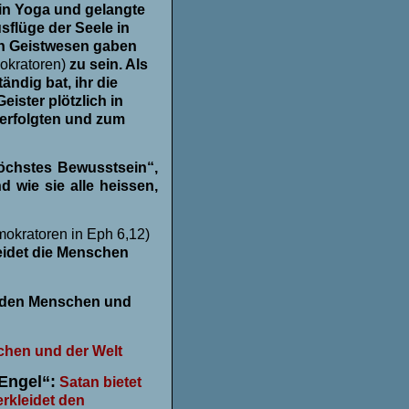
 in
Yoga und gelangte
usflüge der Seele in
den Geistwesen gaben
okratoren)
zu sein. Als
ndig bat, ihr die
eister plötzlich in
verfolgten und zum
höchstes Bewusstsein“,
d wie sie alle heissen,
okratoren in Eph 6,12)
leidet die Menschen
jeden Menschen und
chen und der Welt
Engel“:
Satan bietet
erkleidet den