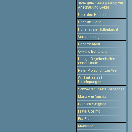
Jede gute Seele gelangt zur
Anschauung Gottes
Über den Himmel
Über die Hölle
Höllenstrafe Höllenfurcht
Verdammung
Besessenheit
Okkulte Behaftung
Heilige Begebenheiten
Lebensläufe
Pater Pio spricht zur Welt
Gedanken und
Überlegungen
Schwester Josefa Menendez
Maria von Agreda
Barbara Weigand
Fratel Cosimo
Fra Elia
Manduria