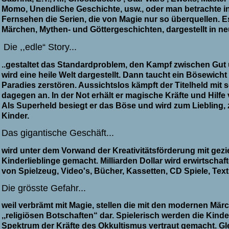
Momo, Unendliche Geschichte,
usw.,
oder man betrachte in
Fernsehen die Serien, die von Magie nur so überquellen.
Es
Märchen, Mythen- und Göttergeschichten, dargestellt in 
Die ,,edle“ Story...
..gestaltet das Standardproblem, den Kampf zwischen Gut
wird eine heile Welt dargestellt. Dann taucht ein Bösewicht 
Paradies zerstören. Aussichtslos kämpft der Titelheld mit 
dagegen an. In der Not erhält er magische Kräfte und Hilfe
Als Superheld besiegt er das Böse und wird zum Liebling, 
Kinder.
Das gigantische Geschäft...
wird unter dem
Vorwand der Kreativitätsförderung mit gezi
Kinderlieblinge gemacht. Milliarden Dollar wird erwirtschaf
von Spielzeug, Video's, Bücher, Kassetten, CD Spiele, Texti
Die grösste Gefahr...
weil verbrämt mit Magie, stellen die mit den modernen Märc
,,religiösen Botschaften“ dar. Spielerisch werden die Kinde
Spektrum der Kräfte des Okkultismus vertraut gemacht. Gl