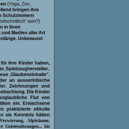
ssen
(Yoga, Zen,
ollend bringen ihre
len Schulzimmern
ortschrittlich“ sein?)
 in ihren
 und Medien aller Art
llenlänge. Unbewusst
r für ihre Kinder haben,
, Spielzeughersteller..
neue ,Glaubensinhalte“.
nder an ausserirdische
er. Zeichnungen und
obachtung. Die Kinder
 unglaubliche Flut von
aktiken ein. Erwachsene
praktizierte okkulte
n sie Kenntnis hätten
 Verwirrung, Alpträume,
 Geistesstörungen... bis