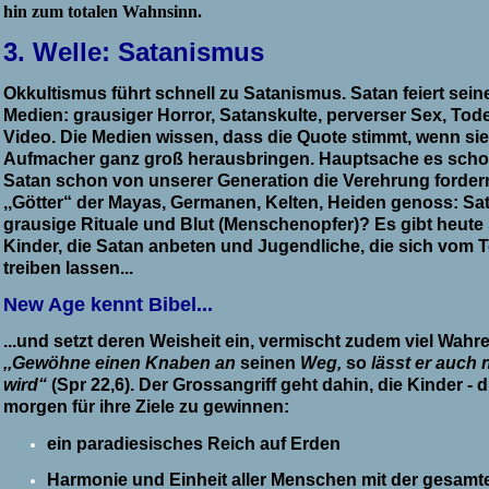
hin zum totalen Wahnsinn.
3.
We
l
le: Satanismus
Okkultismus führt schnell zu Satanismus. Satan feiert sein
Medien:
grausiger Horror, Satanskulte, perverser Sex, Tode
Video. Die Medien wissen, dass die Quote stimmt, wenn si
Aufmacher ganz groß herausbringen. Hauptsache es schoc
Satan schon von unserer Generation die Verehrung fordern,
,,Götter“ der Mayas, Germanen, Kelten, Heiden genoss: S
grausige Rituale und Blut (Menschenopfer)? Es gibt heute
Kinder, die Satan anbeten und Jugendliche, die sich vom T
treiben lassen...
New Age kennt Bibel...
...und setzt deren Weisheit ein, vermischt zudem viel Wahr
,,Gewöhne einen Knaben an
seinen
Weg,
so
lässt er auch 
wird“
(Spr 22,6). Der Grossangriff geht dahin, die Kinder 
morgen für ihre Ziele zu gewinnen:
ein paradiesisches Reich auf Erden
Harmonie und Einheit aller Menschen mit der gesamt