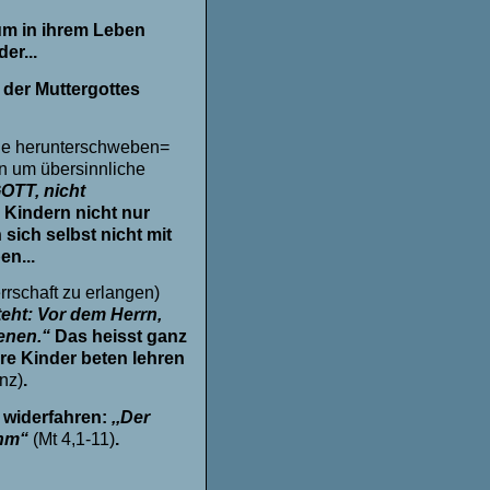
ium in ihrem Leben
er...
der Muttergottes
ne herunterschweben=
n um übersinnliche
GOTT, nicht
n Kindern nicht nur
sich selbst nicht mit
en...
rschaft zu erlangen)
steht: Vor dem Herrn,
ienen.“
Das heisst ganz
hre Kinder beten lehren
nz)
.
 widerfahren:
,,Der
Ihm“
(Mt 4,1-11)
.