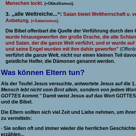
Menschen lockt.
.
(=Okkultismus)
3.
,,alle Weltreiche...“:
Satan bietet Weltherrschaft u. v
Anbetung.
(=Satanismus).
Die Bibel offenbart die Quelle der Verführung durch den
wurde hinausgeworfen der große Drache, die alte Schlang
und Satan, der die ganze Welt verführt, und er wurde auf
und seine Engel wurden mit ihm dahin geworfen"
(Offenb
verführt die
ganze
Welt, nicht nur einen kleinen Teil dav
geistliche Helfer, die Dämonen genannt werden.
Was können Eltern tun?
Als der Teufel Jesus versuchte, antwortete Jesus auf die 
Mensch lebt nicht vom Brot allein, sondern von jedem Wo
GOTTES kommt.“
Damit weist Jesus auf das Wort GOTTES 
und die Bibel.
Die Eltern sollten sich viel Zeit und Liebe nehmen, um ih
zu vermitteln:
·
Sie sollen oft und immer wieder die herrlichen Geschich
erzählen...