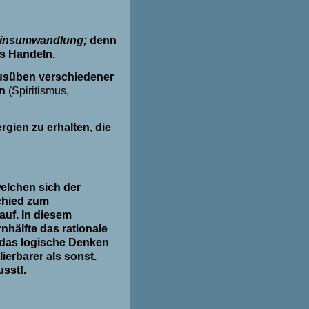
insumwandlung;
denn
s Handeln.
Ausüben verschiedener
en
(Spiritismus,
gien zu erhalten, die
welchen sich der
chied zum
auf. In diesem
nhälfte das rationale
 das logische Denken
ierbarer als sonst.
sst!.