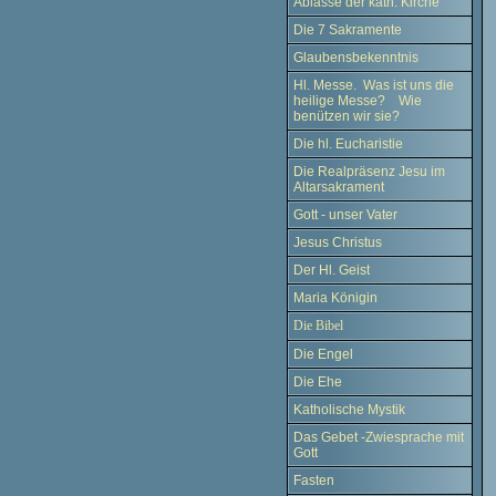
Ablässe der kath. Kirche
Die 7 Sakramente
Glaubensbekenntnis
Hl. Messe. Was ist uns die
heilige Messe? Wie
benützen wir sie?
Die hl. Eucharistie
Die Realpräsenz Jesu im
Altarsakrament
Gott - unser Vater
Jesus Christus
Der Hl. Geist
Maria Königin
Die Bibel
Die Engel
Die Ehe
Katholische Mystik
Das Gebet -Zwiesprache mit
Gott
Fasten