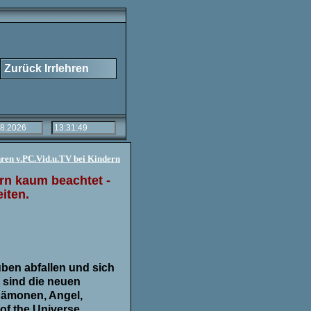
Zurück Irrlehren
ren v.PC.Vid.u.TV bei Kindern
ern kaum beachtet -
iten.
ben abfallen und sich
 sind die neuen
Dämonen, Angel,
 of the Universe,