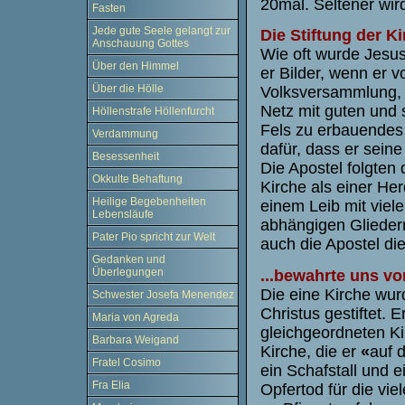
20mal. Seltener wird
Fasten
Jede gute Seele gelangt zur
Die Stiftung der Ki
Anschauung Gottes
Wie oft wurde Jesus
Über den Himmel
er Bilder, wenn er v
Über die Hölle
Volksversammlung, a
Netz mit guten und 
Höllenstrafe Höllenfurcht
Fels zu erbauendes H
Verdammung
dafür, dass er seine
Besessenheit
Die Apostel folgten
Okkulte Behaftung
Kirche als einer He
Heilige Begebenheiten
einem Leib mit vie
Lebensläufe
abhängigen Gliedern
Pater Pio spricht zur Welt
auch die Apostel di
Gedanken und
Überlegungen
...bewahrte uns vo
Die eine Kirche wur
Schwester Josefa Menendez
Christus gestiftet. 
Maria von Agreda
gleichgeordneten Ki
Barbara Weigand
Kirche, die er
«
auf 
Fratel Cosimo
ein Schafstall und ei
Fra Elia
Opfertod für die vie