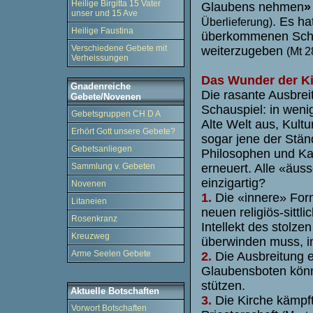
Heilige Birgitta 15 Vater
Glaubens nehmen
»
unser und 15 Ave
. Es ha
Überlieferung)
Heilige Faustina
überkommenen Scha
Verschiedene Gebete mit
weiterzugeben
(Mt 2
Verheissungen
Das Wunder der K
Gnadenreiche
Die rasante Ausbreit
Gebete/Novenen
Schauspiel: in weni
Gebetsgruppen CH D A
Alte Welt aus, Kult
Erhört Gott unsere Gebete?
sogar jene der Stän
Gebetsanliegen
Philosophen und Kai
erneuert. Alle «äu
Sammlung v. Gebeten
einzigartig?
Novenen
1.
Die «innere» For
Litaneien
neuen religiös-sittl
Rosenkranz
Intellekt des stolze
Kreuzweg
überwinden muss, i
Arme Seelen Gebete
2.
Die Ausbreitung er
Glaubensboten könne
stützen.
Aktuelle Botschaften
3.
Die Kirche kämpf
Vorwort Botschaften