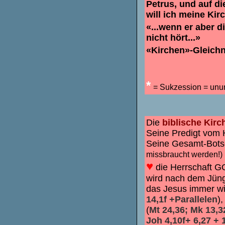
Petrus, und auf d
will ich meine Kir
«...wenn er aber d
nicht hört...»
«Kirchen»-Gleichn
*
= Sukzession = unu
Die
biblische Kirc
Seine Predigt vom H
Seine Gesamt-Bots
missbraucht werden!)
♥
die Herrschaft G
wird nach dem Jüng
das Jesus immer wi
14,1f +Parallelen
)
(
Mt 24,36; Mk 13,3
Joh 4,10f+ 6,27 + 