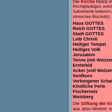
Die
Kirche
heisst 
Rechtgläubigen, welc
Sakramente bekennt un
:
römischen Bischofs)
Haus GOTTES
Reich GOTTES
Stadt GOTTES
Leib Christi
Heiliger Tempel
Heiliges Volk
Jerusalem
Tenne (mit Weizen
Erntefeld
Acker (voll Weizen
Senfkorn
Verborgener Scha
Köstliche Perle
Fischernetz
Weinberg
Die
Stiftung der K
aus Jesu Worten:
«