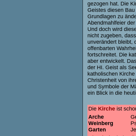
gezogen hat. Die Kir
Geistes diesen Bau 
Grundlagen zu änder
Abendmahlfeier der
Und doch wird diese 
nicht zugeben, dass
unverändert bleibt,
offenbarten Wahrhei
fortschreitet. Die k
aber entwickelt. Da
der HI. Geist als Se
katholischen Kirch
Christenheit von ihr
und Symbole der Mä
ein Blick in die heu
Die
Kirche
ist sch
Arche
Ge
Weinberg
Ps
Garten
Je