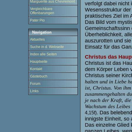
Marguerite aus Chevremont
verfolgt dabei nicht 
Wesensstruktur der 
Vergleichbare
Offenbarungen
praktisches Ziel im 
Pater Pio
Das Bild vom mystisc
Gemeinschaftssinn 
Navigation
Überheblichkeit, all
Aktuelles
auszurotten und sie
Einsatz für das Gan
Suche in d. Webseite
Index alle Seiten
Christus das Haupt
Hauptseite
Christus ist das Ha
dem Körper Leben ve
Kontakt
Christus seiner Kir
Gästebuch
halten und in Liebe h
Forum
ist, Christus. Von ih
Links
zusammengehalten durc
je nach der Kraft, di
Wachstum des Leibes vo
. Das belebend
4,15f)
innigste Einheit, so
Das einzelne Glied
ganzen Leibes, wen