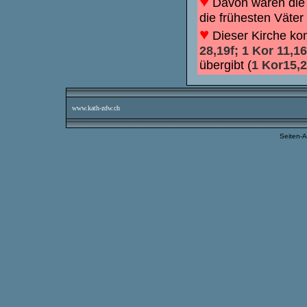
♥
Davon waren die 
die frühesten Väter 
♥
Dieser Kirche ko
28,19f; 1 Kor 11,16
übergibt (
1 Kor15,2
www.kath-zdw.ch
Seiten-