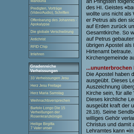
an Pfingsten folge
Manduria
des HI. Geistes
«
ba
Predigten, Vorträge
(Video/Audio), Schriften
wollte uns nicht al
er Petrus als den si
Offenbarung des Johannes -
Apokalypse
auf Erden zurück un
Gesamtkirche. So wi
Die globale Verschwörung
auf Petrus gebauten
Antichrist
übrigen Apostel als 
RFID Chip
Hirtenamt betraute. 
Irrlehren
Kirchengemeinde auf
Gnadenreiche
...ununterbrochen 
Verheissungen
Die Apostel haben 
33 Verheissungen Jesu
ausgeübt. Dieses Le
Herz Jesu Freitage
Auszeichnung überge
Kirche sein, für all
Herz Maria Samstag
Dieses kirchliche Le
Weihnachtsversprechen
ausgeübt kraft der 
Bartolo Longo Die 15
. Seine Sendb
28,18)
Verheißungen der
Rosenkranzkönigin
williges Gehör verla
Christus und damit 
Heilige Birgitta
7 Vater unser
Lehramtes kann
«
i