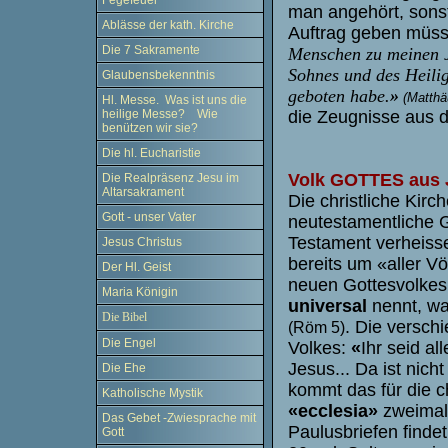
Fegefeuer
man angehört, sonst
Ablässe der kath. Kirche
Auftrag geben müs
Die 7 Sakramente
Menschen zu meinen J
Sohnes und des Heilige
Glaubensbekenntnis
geboten habe
.
»
(Matthä
Hl. Messe. Was ist uns die
heilige Messe? Wie
die Zeugnisse aus d
benützen wir sie?
Die hl. Eucharistie
Volk GOTTES aus 
Die Realpräsenz Jesu im
Altarsakrament
Die christliche Kirc
Gott - unser Vater
neutestamentliche G
Testament verheis
Jesus Christus
bereits um «aller V
Der Hl. Geist
neuen Gottesvolkes 
Maria Königin
universal
nennt, wa
Die Bibel
. Die versch
(Röm 5)
Die Engel
Volkes:
«
Ihr seid a
Jesus... Da ist nic
Die Ehe
kommt das für die c
Katholische Mystik
«ecclesia»
zweimal 
Das Gebet -Zwiesprache mit
Paulusbriefen findet
Gott