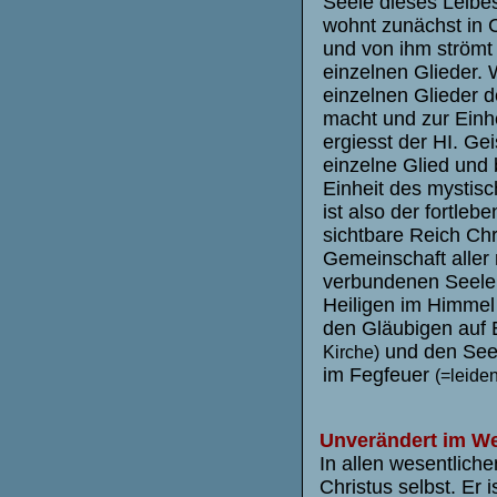
Seele dieses Leibes 
wohnt zunächst in 
und von ihm strömt 
einzelnen Glieder. 
einzelnen Glieder d
macht und zur Einh
ergiesst der HI. Ge
einzelne Glied und 
Einheit des mystisc
ist also der fortleb
sichtbare Reich Chri
Gemeinschaft aller 
verbundenen Seelen
Heiligen im Himme
den Gläubigen auf
und den Seel
Kirche)
im Fegfeuer
(=leide
Unverändert im We
In allen wesentlich
Christus selbst. Er 