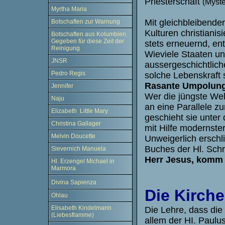
Priesterschaft
(Myste
Myrtha Maria
Mit gleichbleibende
Botschaften zur Warnung
Kulturen christianis
Botschaften aus Kolumbien.
Gegeben für diese Zeit der
stets erneuernd, en
Reinigung
Wieviele Staaten un
JNSR
aussergeschichtlic
Pedro Regis
solche Lebenskraft 
Rasante Umpolung.
Jennifer
Wer die jüngste Wel
Naju
an eine Parallele zu
Elizabeth Little Mary
geschieht sie unte
Christina Gallager
mit Hilfe modernste
Melvin Doucette
Unweigerlich erschl
Buches der Hl. Schri
Sievernich Manuela
Herr Jesus, komm 
Hl. Erzengel Michael in
Marmora
Divina Sapienza
Die Kirche
Ohlau
Elisabeth Kindelmann
Die Lehre, dass die
(Liebesflamme)
allem der HI. Paulus