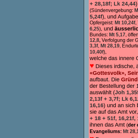
+ 28,18f; Lk 24,44
(Sündenvergebung:
M
5,24f
), und Aufgab
Opfergeist:
Mt 10,24f
,
, und
äusserli
6,25
)
Bundes:
Mt 5,17
, öff
12,8
,
Verfolgung der G
3,3f, Mt 28,19
, Endurte
,
10,40f
)
welche das innere G
♥
Dieses irdische, 
«Gottesvolk», Sei
aufbaut. Die
Gründ
der Bestellung der 
auswählt (
Joh 1,35f
2,13f + 3,7f; Lk 6,1
16,16
) und an sich 
sie auf das Amt vor
+ 18 + 51f, 16,21f, 
ihnen das Amt
(
der 
Evangeliums:
Mt 28,