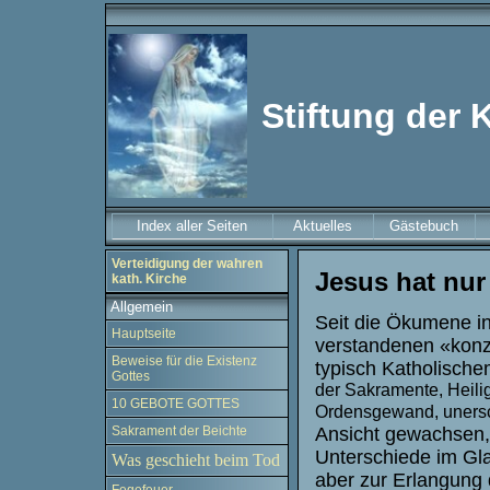
Stiftung der 
Index aller Seiten
Aktuelles
Gästebuch
Verteidigung der wahren
Jesus hat nu
kath. Kirche
Allgemein
Seit die Ökumene in
Hauptseite
verstandenen «konz
Beweise für die Existenz
typisch Katholische
Gottes
der Sakramente, Heili
10 GEBOTE GOTTES
Ordensgewand, unersc
Sakrament der Beichte
Ansicht gewachsen, 
Unterschiede im Gla
Was geschieht beim Tod
aber zur Erlangung d