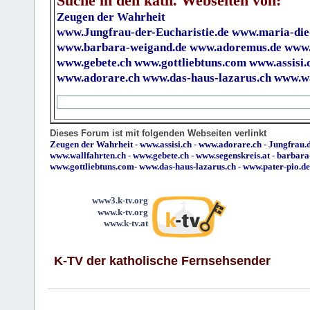
Suche in den kath. Webseiten von:
Zeugen der Wahrheit
www.Jungfrau-der-Eucharistie.de
www.maria-die
www.barbara-weigand.de
www.adoremus.de
www.
www.gebete.ch
www.gottliebtuns.com
www.assisi.
www.adorare.ch
www.das-haus-lazarus.ch
www.wa
Dieses Forum ist mit folgenden Webseiten verlinkt
Zeugen der Wahrheit
-
www.assisi.ch
-
www.adorare.ch
-
Jungfrau.d
www.wallfahrten.ch
-
www.gebete.ch
-
www.segenskreis.at
-
barbara
www.gottliebtuns.com
-
www.das-haus-lazarus.ch
-
www.pater-pio.de
www3.k-tv.org
www.k-tv.org
www.k-tv.at
K-TV der katholische Fernsehsender