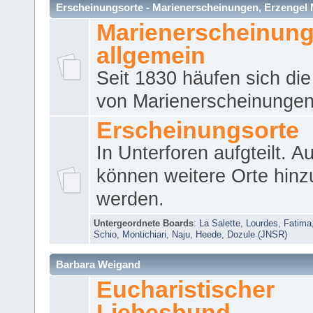
Erscheinungsorte - Marienerscheinungen, Erzengel Micha
Marienerscheinun
allgemein
Seit 1830 häufen sich die
von Marienerscheinungen 
Erscheinungsorte
In Unterforen aufgteilt. 
können weitere Orte hinz
werden.
Untergeordnete Boards
:
La Salette
,
Lourdes
,
Fatima
Schio
,
Montichiari
,
Naju
,
Heede
,
Dozule (JNSR)
Barbara Weigand
Eucharistischer
Liebesbund