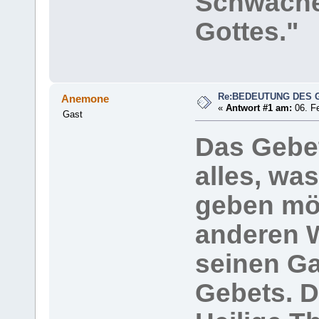
Schwäch
Gottes."
Re:BEDEUTUNG DES 
Anemone
«
Antwort #1 am:
06. Fe
Gast
Das Gebet
alles, wa
geben möc
anderen W
seinen G
Gebets. D