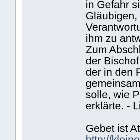
in Gefahr s
Gläubigen, 
Verantwort
ihm zu antw
Zum Abschl
der Bischo
der in den 
gemeinsam
solle, wie 
erklärte. - 
Gebet ist A
http://klein