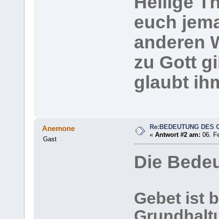
Heilige T
euch jema
anderen 
zu Gott g
glaubt ih
Re:BEDEUTUNG DES 
Anemone
«
Antwort #2 am:
06. Fe
Gast
Die Bede
Gebet ist 
Grundhalt