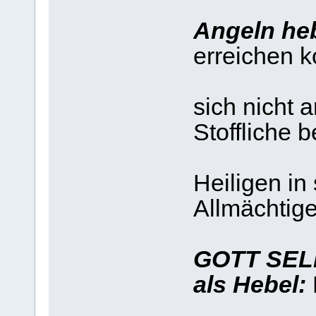
die W
Angeln he
erreichen k
sein
sich nicht 
Stoffliche b
das e
Heiligen in
Allmächtig
einen
GOTT SE
als Hebel:
das 