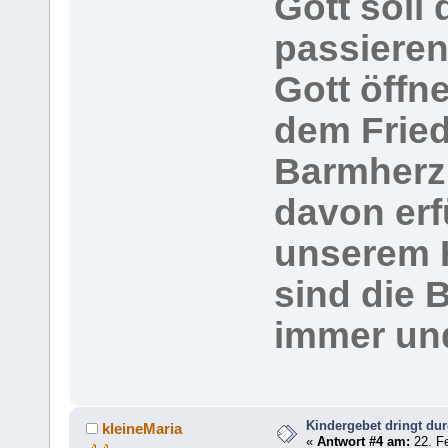
Gott soll
passieren
Gott öffn
dem Fried
Barmherzi
davon erf
unserem H
sind die 
immer und
Kindergebet dringt du
kleineMaria
«
Antwort #4 am:
22. Fe