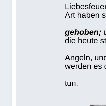
Liebesfeuer
Art haben 
aus 
gehoben;
u
die heute s
Heilig
Angeln, un
werden es d
Heili
tun.