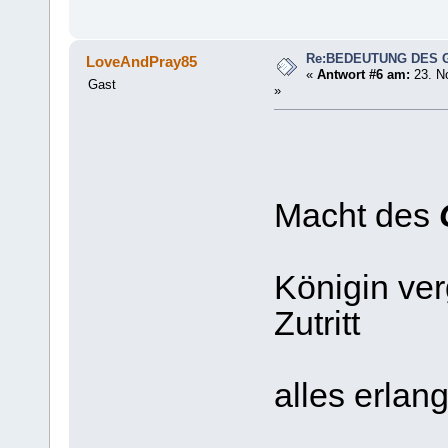
Re:BEDEUTUNG DES 
LoveAndPray85
«
Antwort #6 am:
23. N
Gast
»
Wie gr
Macht des
Man kön
Königin verg
Zutritt
hat b
alles erlan
Es ist