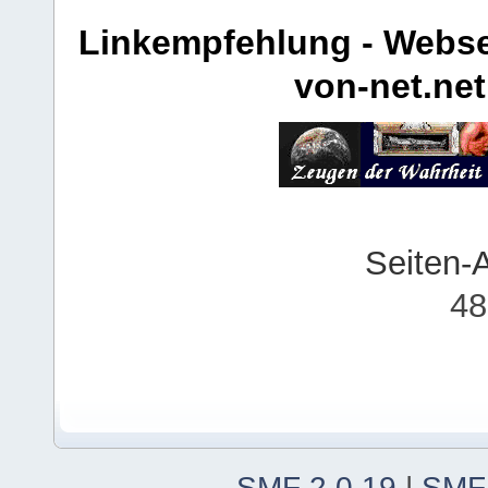
Linkempfehlung - Webse
von-net.net
Seiten-
48
SMF 2.0.19
|
SMF