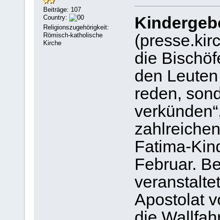
Beiträge: 107
Country:
Kindergebe
Religionszugehörigkeit:
Römisch-katholische
(presse.kirc
Kirche
die Bischöf
den Leuten
reden, son
verkünden“,
zahlreichen
Fatima-Kind
Februar. Be
veranstalte
Apostolat 
die Wallfahr