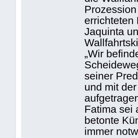
Prozession
errichteten
Jaquinta un
Wallfahrtsk
„Wir befin
Scheideweg
seiner Pre
und mit der
aufgetragen
Fatima sei 
betonte Kü
immer notw