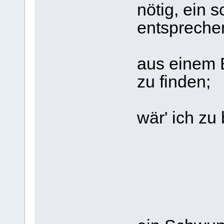
nötig, ein 
entsprech
Fall fo
aus einem 
zu finden;
träfe d
wär' ich zu 
Für mi