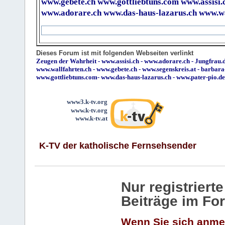
www.gebete.ch
www.gottliebtuns.com
www.assisi.
www.adorare.ch
www.das-haus-lazarus.ch
www.wa
Dieses Forum ist mit folgenden Webseiten verlinkt
Zeugen der Wahrheit
-
www.assisi.ch
-
www.adorare.ch
-
Jungfrau.d
www.wallfahrten.ch
-
www.gebete.ch
-
www.segenskreis.at
-
barbara
www.gottliebtuns.com
-
www.das-haus-lazarus.ch
-
www.pater-pio.de
www3.k-tv.org
www.k-tv.org
www.k-tv.at
K-TV der katholische Fernsehsender
Nur registrier
Beiträge im Fo
Wenn Sie sich anme