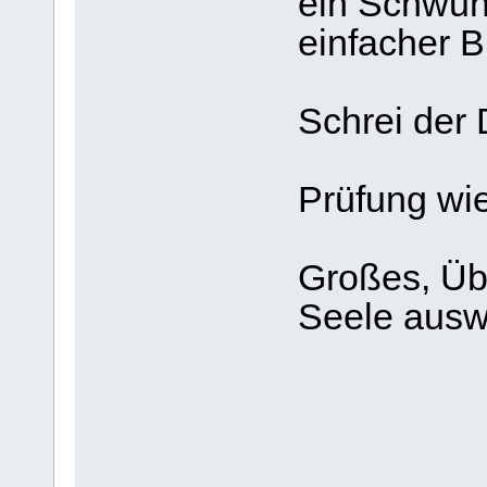
ein Schwun
einfacher B
zum Hi
Schrei der 
aus d
Prüfung wie
kurz, 
Großes, Übe
Seele ausw
und mit