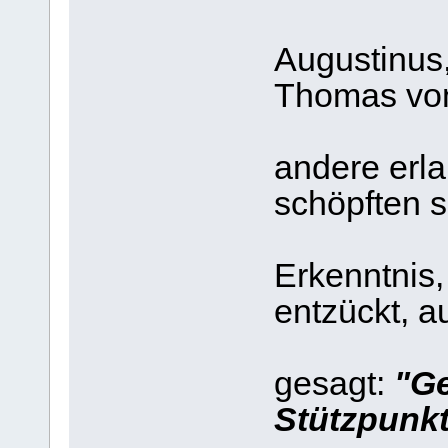
Ein 
Augustinus
Thomas von
Domini
andere erl
schöpften si
ihre 
Erkenntnis,
entzückt, 
Ein G
gesagt:
"Ge
Stützpunkt