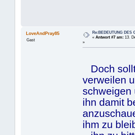
Re:BEDEUTUNG DES 
LoveAndPray85
«
Antwort #7 am:
13. D
Gast
»
Doch sollte
verweilen 
schweigen u
ihn damit b
anzuschaue
ihm zu blei