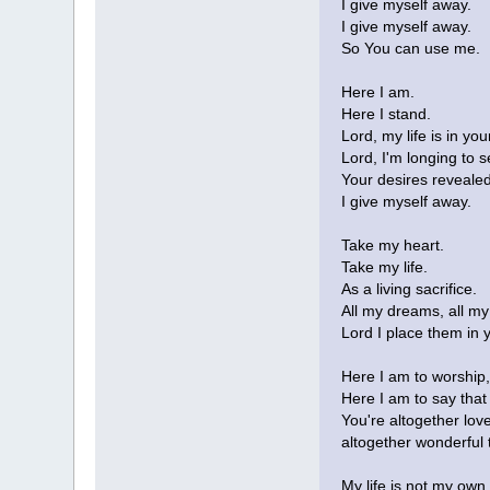
I give myself away.
I give myself away.
So You can use me.
Here I am.
Here I stand.
Lord, my life is in yo
Lord, I'm longing to s
Your desires revealed
I give myself away.
Take my heart.
Take my life.
As a living sacrifice.
All my dreams, all my
Lord I place them in 
Here I am to worship
Here I am to say tha
You're altogether love
altogether wonderful 
My life is not my own