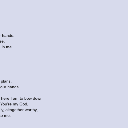
ur hands.
ee.
 in me.
 plans.
your hands.
, here I am to bow down
t You're my God,
ly, altogether worthy,
to me.
.