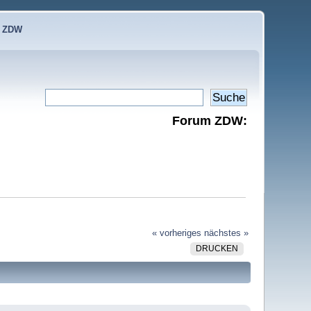
e ZDW
Forum ZDW:
« vorheriges
nächstes »
DRUCKEN