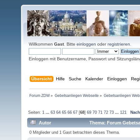
Willkommen
Gast
. Bitte
einloggen
oder
registrieren
.
Einloggen mit Benutzername, Passwort und Sitzungslä
Übersicht
Hilfe
Suche
Kalender
Einloggen
Regi
Forum ZDW
»
Gebetsanliegen Webseite
»
Gebetsanliegen Web
Seiten:
1
...
63
64
65
66
67
[
68
]
69
70
71
72
73
...
121
Nach
Autor
Thema: Forum Gebetsan
0 Mitglieder und 1 Gast betrachten dieses Thema.