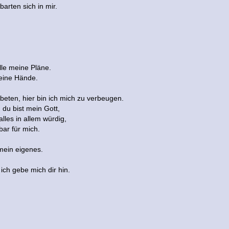
arten sich in mir.
lle meine Pläne.
 deine Hände.
ubeten, hier bin ich mich zu verbeugen.
 du bist mein Gott,
 alles in allem würdig,
bar für mich.
 mein eigenes.
 ich gebe mich dir hin.