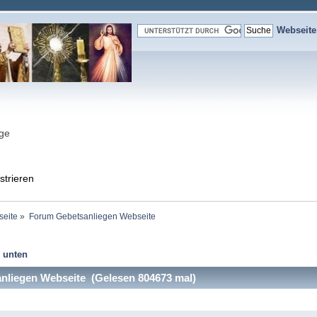
Webseit
nge
strieren
seite
»
Forum Gebetsanliegen Webseite
 unten
liegen Webseite (Gelesen 804673 mal)