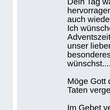
Dein Tag wa
hervorragen
auch wieder
Ich wünsch
Adventszeit
unser liebe
besonderes
wünschst....
Möge Gott d
Taten vergel
Im Gebet v