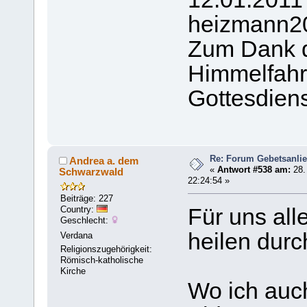
heizmann2
Zum Dank d
Himmelfahr
Gottesdienst
Re: Forum Gebetsanli
Andrea a. dem
«
Antwort #538 am:
28.
Schwarzwald
22:24:54 »
Beiträge: 227
Country:
Für uns all
Geschlecht:
heilen durc
Verdana
Religionszugehörigkeit:
Römisch-katholische
Kirche
Wo ich auc