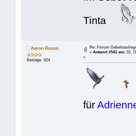
Tinta
Re: Forum Gebetsanlieg
Aaron Russo
«
Antwort #541 am:
01. D
»
Beiträge: 924
für
Adrienn