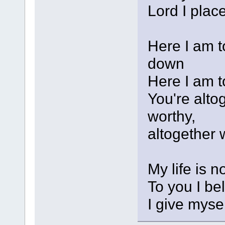
Lord I plac
Here I am t
down
Here I am t
You're altog
worthy,
altogether 
My life is 
To you I be
I give mysel