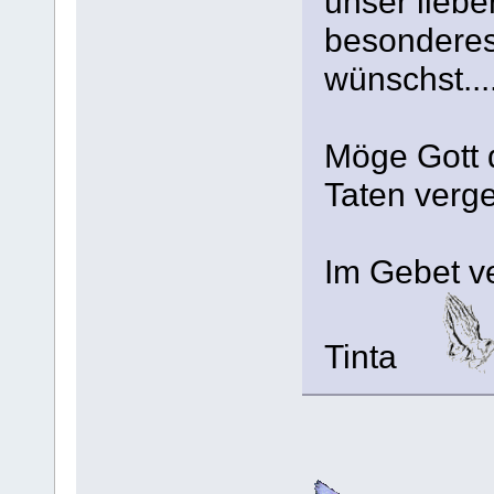
unser liebe
besonderes
wünschst....
Möge Gott d
Taten vergel
Im Gebet v
Tinta