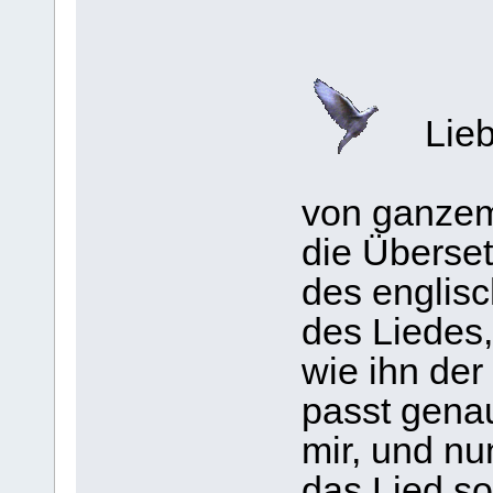
Lieb
von ganzem
die Überse
des englisc
des Liedes,
wie ihn der
passt gena
mir, und n
das Lied so