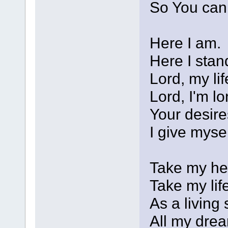
So You can
Here I am.
Here I stan
Lord, my lif
Lord, I'm l
Your desire
I give myse
Take my he
Take my lif
As a living 
All my drea