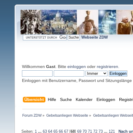
Webseite ZDW
Willkommen
Gast
. Bitte
einloggen
oder
registrieren
.
Einloggen mit Benutzername, Passwort und Sitzungslänge
Übersicht
Hilfe
Suche
Kalender
Einloggen
Registr
Forum ZDW
»
Gebetsanliegen Webseite
»
Gebetsanliegen Websei
Seiten:
1
...
63
64
65
66
67
[
68
]
69
70
71
72
73
...
121
Nach un