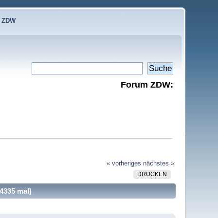
e ZDW
Forum ZDW:
« vorheriges
nächstes »
DRUCKEN
4335 mal)