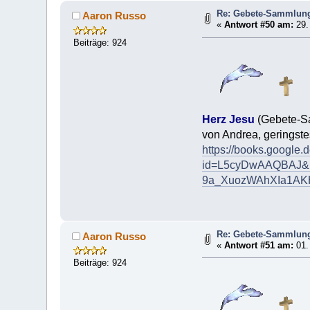
Re: Gebete-Sammlung
Aaron Russo
«
Antwort #50 am:
29.
Beiträge: 924
Herz Jesu
(Gebete-S
von Andrea, geringst
https://books.google.
id=L5cyDwAAQBAJ&p
9a_XuozWAhXIa1AKH
Re: Gebete-Sammlung
Aaron Russo
«
Antwort #51 am:
01.
Beiträge: 924