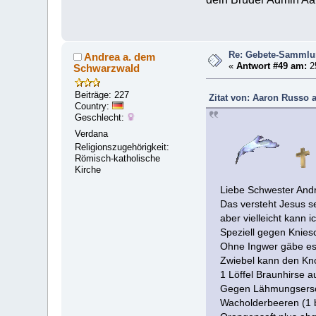
Re: Gebete-Sammlun
Andrea a. dem
«
Antwort #49 am:
2
Schwarzwald
Beiträge: 227
Zitat von: Aaron Russo 
Country:
Geschlecht:
Verdana
Religionszugehörigkeit:
Römisch-katholische
Kirche
Liebe Schwester And
Das versteht Jesus s
aber vielleicht kann ic
Speziell gegen Kniesc
Ohne Ingwer gäbe es
Zwiebel kann den Kno
1 Löffel Braunhirse a
Gegen Lähmungsers
Wacholderbeeren (1 b