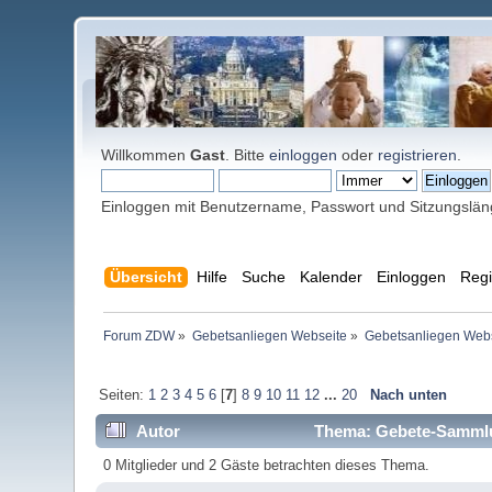
Willkommen
Gast
. Bitte
einloggen
oder
registrieren
.
Einloggen mit Benutzername, Passwort und Sitzungslä
Übersicht
Hilfe
Suche
Kalender
Einloggen
Regi
Forum ZDW
»
Gebetsanliegen Webseite
»
Gebetsanliegen Web
Seiten:
1
2
3
4
5
6
[
7
]
8
9
10
11
12
...
20
Nach unten
Autor
Thema: Gebete-Sammlun
0 Mitglieder und 2 Gäste betrachten dieses Thema.