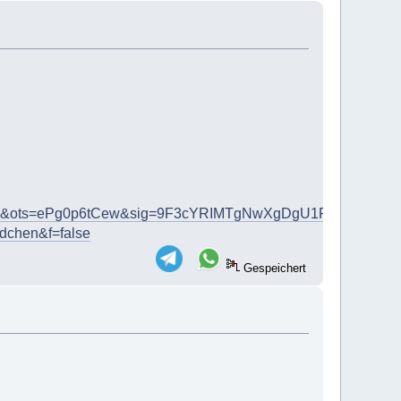
bl&ots=ePg0p6tCew&sig=9F3cYRIMTgNwXgDgU1PBnceekZM
chen&f=false
Gespeichert