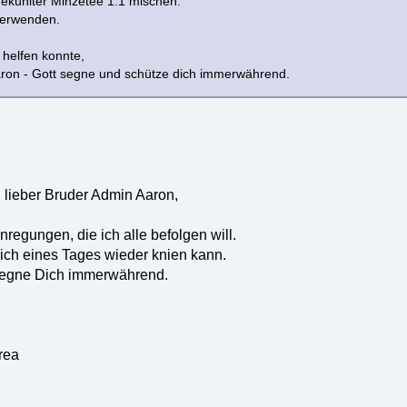
ekühlter Minzetee 1:1 mischen.
verwenden.
r helfen konnte,
ron - Gott segne und schütze dich immerwährend.
lieber Bruder Admin Aaron,
nregungen, die ich alle befolgen will.
ich eines Tages wieder knien kann.
 segne Dich immerwährend.
rea