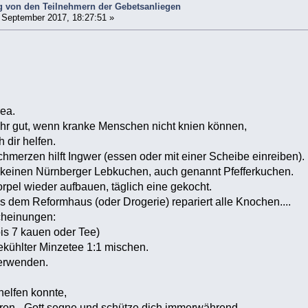
 von den Teilnehmern der Gebetsanliegen
 September 2017, 18:27:51 »
ea.
ehr gut, wenn kranke Menschen nicht knien können,
h dir helfen.
hmerzen hilft Ingwer (essen oder mit einer Scheibe einreiben).
keinen Nürnberger Lebkuchen, auch genannt Pfefferkuchen.
pel wieder aufbauen, täglich eine gekocht.
us dem Reformhaus (oder Drogerie) repariert alle Knochen....
heinungen:
is 7 kauen oder Tee)
ekühlter Minzetee 1:1 mischen.
erwenden.
 helfen konnte,
ron - Gott segne und schütze dich immerwährend.