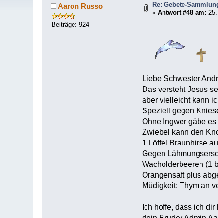
Re: Gebete-Sammlung
Aaron Russo
«
Antwort #48 am:
25.
Beiträge: 924
Liebe Schwester Andr
Das versteht Jesus s
aber vielleicht kann ic
Speziell gegen Kniesc
Ohne Ingwer gäbe es 
Zwiebel kann den Knor
1 Löffel Braunhirse a
Gegen Lähmungsersc
Wacholderbeeren (1 b
Orangensaft plus abg
Müdigkeit: Thymian v
Ich hoffe, dass ich dir
dein Bruder Admin Aa