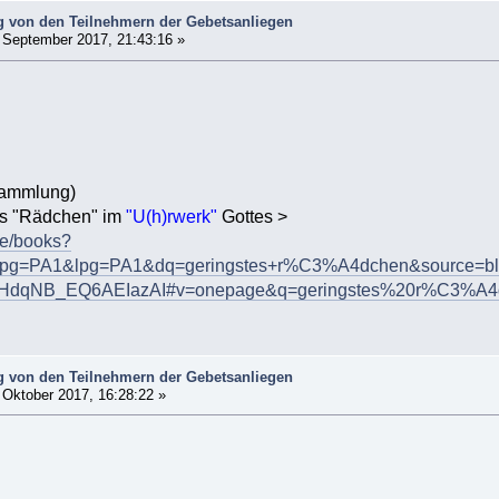
 von den Teilnehmern der Gebetsanliegen
 September 2017, 21:43:16 »
ammlung)
es "Rädchen" im
"U(h)rwerk"
Gottes >
de/books?
g=PA1&lpg=PA1&dq=geringstes+r%C3%A4dchen&source=
dqNB_EQ6AEIazAI#v=onepage&q=geringstes%20r%C3%A4d
 von den Teilnehmern der Gebetsanliegen
 Oktober 2017, 16:28:22 »