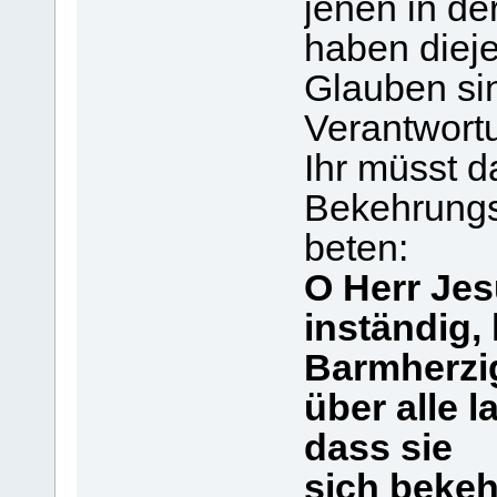
jenen in de
haben dieje
Glauben sin
Verantwort
Ihr müsst d
Bekehrungs
beten:
O Herr Jes
inständig, 
Barmherzig
über alle l
dass sie
sich beke