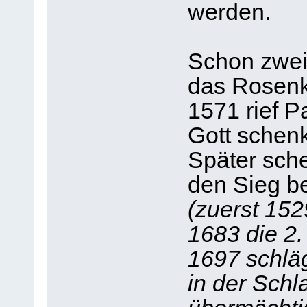
werden.
Schon zwei
das Rosenk
1571 rief P
Gott schen
Später sch
den Sieg b
(zuerst 15
1683 die 2
1697 schlä
in der Schl