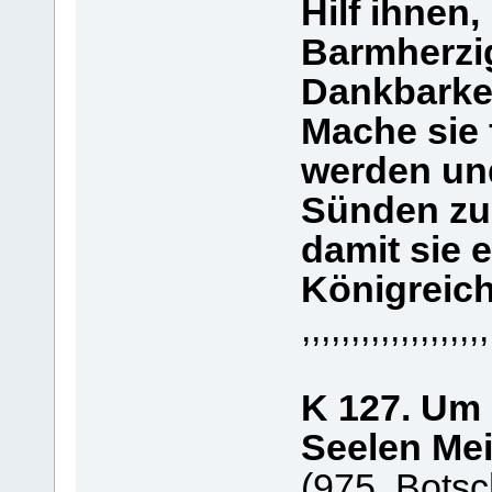
Hilf ihnen,
Barmherzig
Dankbarke
Mache sie 
werden un
Sünden zu 
damit sie e
Königreic
,,,,,,,,,,,,,,,,,,,
K 127. Um 
Seelen Mei
(975. Botsc