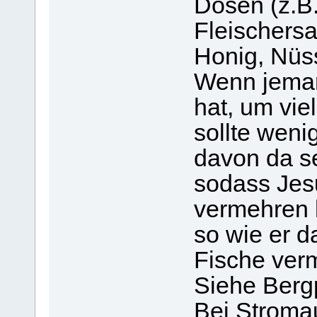
Dosen (z.B.
Fleischersa
Honig, Nüss
Wenn jemand
hat, um vie
sollte weni
davon da se
sodass Jes
vermehren 
so wie er d
Fische verm
Siehe Bergp
Bei Stromau