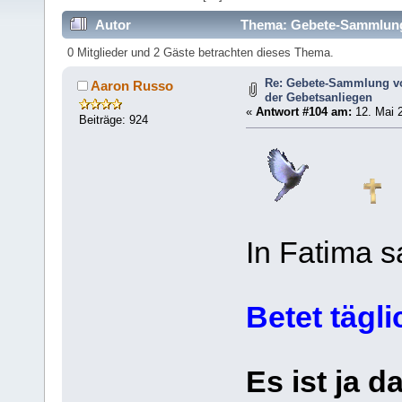
Autor
Thema: Gebete-Sammlung (
364501 mal)
0 Mitglieder und 2 Gäste betrachten dieses Thema.
Re: Gebete-Sammlung v
Aaron Russo
der Gebetsanliegen
«
Antwort #104 am:
12. Mai 2
Beiträge: 924
In Fatima s
Betet tägl
Es ist ja 