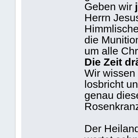
Geben wir
j
Herrn Jesu
Himmlische
die Muniti
um alle Chr
Die Zeit d
Wir wissen 
losbricht u
genau dies
Rosenkranz
Der Heiland