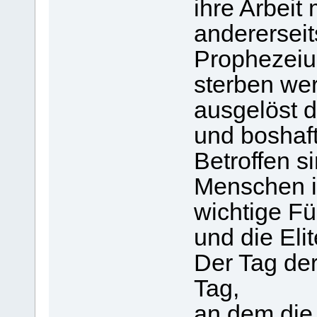
ihre Arbei
andererseits
Prophezeiu
sterben we
ausgelöst d
und boshaf
Betroffen s
Menschen i
wichtige Fü
und die Elit
Der Tag der
Tag,
an dem die 