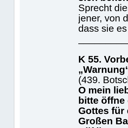
Sprecht di
jener, von 
dass sie es
_________
K 55. Vorb
„Warnung
(439. Botsc
O mein lie
bitte öffne
Gottes für
Großen Ba