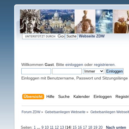
Webseite ZDW
Willkommen
Gast
. Bitte
einloggen
oder
registrieren
.
Einloggen mit Benutzername, Passwort und Sitzungslänge
Übersicht
Hilfe
Suche
Kalender
Einloggen
Registr
Forum ZDW
»
Gebetsanliegen Webseite
»
Gebetsanliegen Websei
Seiten:
1
...
9
10
11
12
13
[
14
]
15
16
17
18
19
20
Nach unten