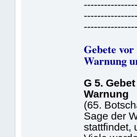
---------------
---------------
---------------
Gebete vor 
Warnung u
G 5. Gebet 
Warnung
(65. Botsch
Sage der We
stattfindet,