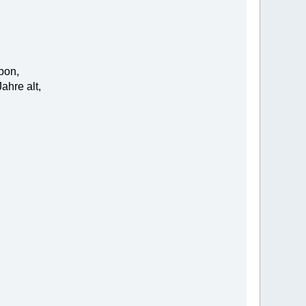
bon,
ahre alt,
.