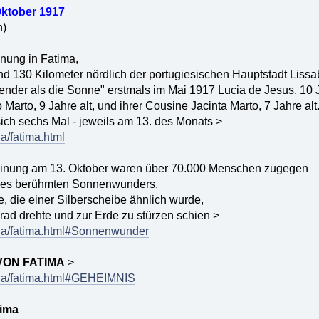
Oktober 1917
n)
nung in Fatima,
nd 130 Kilometer nördlich der portugiesischen Hauptstadt Lissa
lender als die Sonne" erstmals im Mai 1917 Lucia de Jesus, 10 J
 Marto, 9 Jahre alt, und ihrer Cousine Jacinta Marto, 7 Jahre alt
sich sechs Mal - jeweils am 13. des Monats >
ia/fatima.html
heinung am 13. Oktober waren über 70.000 Menschen zugegen
des berühmten Sonnenwunders.
, die einer Silberscheibe ähnlich wurde,
rrad drehte und zur Erde zu stürzen schien >
aria/fatima.html#Sonnenwunder
VON FATIMA
>
aria/fatima.html#GEHEIMNIS
ima