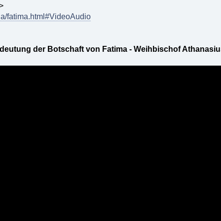
>
ria/fatima.html#VideoAudio
deutung der Botschaft von Fatima - Weihbischof Athanasiu