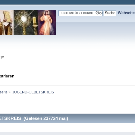
Webseit
nge
strieren
seite
»
JUGEND-GEBETSKREIS
SKREIS (Gelesen 237724 mal)