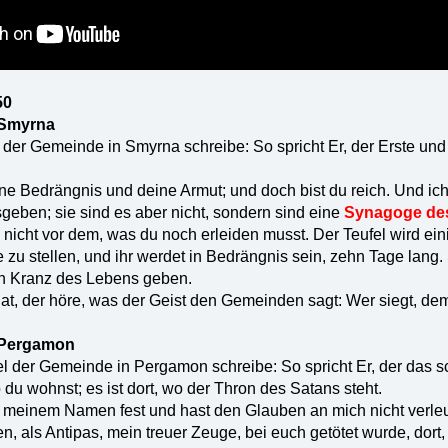
50
 Smyrna
 der Gemeinde in Smyrna schreibe: So spricht Er, der Erste und 
ine Bedrängnis und deine Armut; und doch bist du reich. Und ic
geben; sie sind es aber nicht, sondern sind eine
Synagoge des
h nicht vor dem, was du noch erleiden musst. Der Teufel wird ei
zu stellen, und ihr werdet in Bedrängnis sein, zehn Tage lang. S
den Kranz des Lebens geben.
at, der höre, was der Geist den Gemeinden sagt: Wer siegt, d
 Pergamon
l der Gemeinde in Pergamon schreibe: So spricht Er, der das s
 du wohnst; es ist dort, wo der Thron des Satans steht.
n meinem Namen fest und hast den Glauben an mich nicht verle
en, als Antipas, mein treuer Zeuge, bei euch getötet wurde, dor