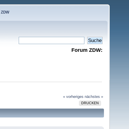
e ZDW
Forum ZDW:
« vorheriges
nächstes »
DRUCKEN