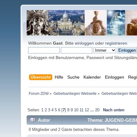
Willkommen
Gast
. Bitte
einloggen
oder
registrieren
.
Einloggen mit Benutzername, Passwort und Sitzungslä
Übersicht
Hilfe
Suche
Kalender
Einloggen
Regi
Forum ZDW
»
Gebetsanliegen Webseite
»
Gebetsanliegen Web
Seiten:
1
2
3
4
5
6
[
7
]
8
9
10
11
12
...
20
Nach unten
Autor
Thema: JUGEND-GEBET
0 Mitglieder und 2 Gäste betrachten dieses Thema.